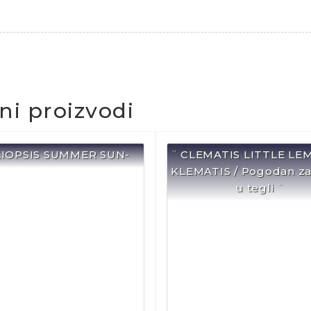
čni proizvodi
LIOPSIS SUMMER SUN-
¨ CLEMATIS LITTLE LE
KLEMATIS / Pogodan za
u tegli ¨