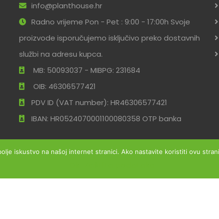
info@planthouse.hr
Radno vrijeme Pon - Pet : 9:00 - 17:00h Svoje
proizvode isporučujemo isključivo preko dostavnih
službi na adresu kupca.
MB: 50093037 - MIBPG: 231684
OIB: 46306577421
PDV ID (VAT number): HR46306577421
IBAN: HR0524070001100080358 OTP banka
bolje iskustvo na našoj internet stranici. Ako nastavite koristiti ovu str
Ok
Zaštita podataka
ržana
Uvjeti po