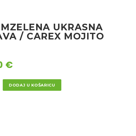
ZIMZELENA UKRASNA
AVA / CAREX MOJITO
0
€
DODAJ U KOŠARICU
ENA
NA