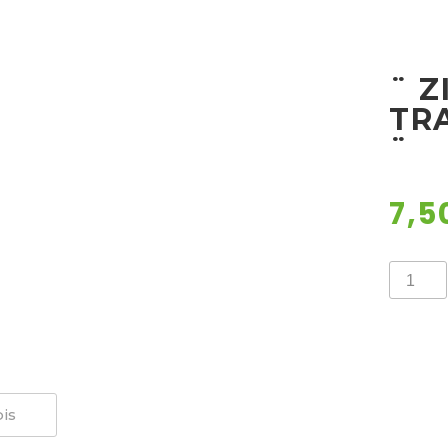
¨ 
TR
¨
7,5
¨
ZIMZEL
UKRAS
TRAVA
/
CAREX
MOJITO
¨
količina
is