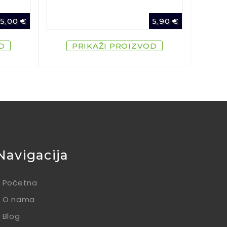
15,00
€
5,90
€
D
PRIKAŽI PROIZVOD
Navigacija
Početna
O nama
Blog