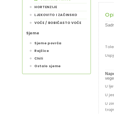
HORTENZIJE
Op
LJEKOVITO I ZAČINSKO
VOĆE / BOBIČASTO VOĆE
Sadn
Sjeme
Sjeme povrća
Tole
Rajčice
Uspj
Chili
Ostalo sjeme
Napo
vege
U lj
U je
U zi
traj