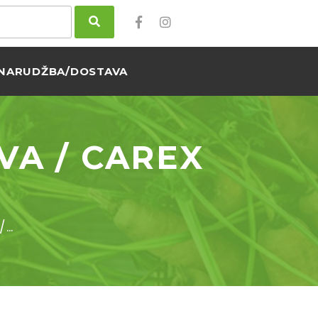
NARUDŽBA/DOSTAVA
VA / CAREX
/…