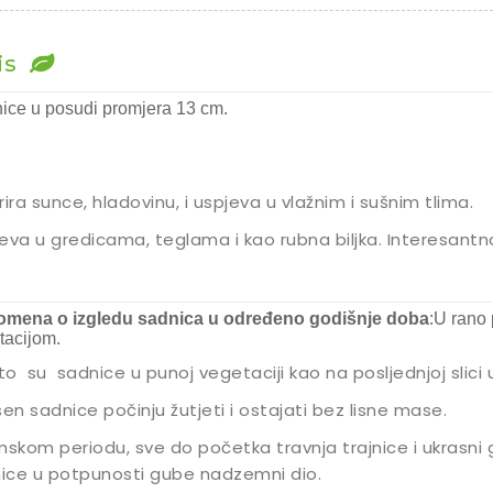
is
ice u posudi promjera 13 cm.
rira sunce, hladovinu, i uspjeva u vlažnim i sušnim tlima.
eva u gredicama, teglama i kao rubna biljka. Interesantna
mena o izgledu sadnica u određeno godišnje doba
:U rano 
tacijom.
eto su sadnice u punoj vegetaciji kao na posljednjoj slici
sen sadnice počinju žutjeti i ostajati bez lisne mase.
mskom periodu, sve do početka travnja trajnice i ukrasni g
nice u potpunosti gube nadzemni dio.