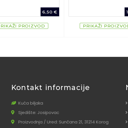
6,50
€
PRIKAŽI PROIZVOD
PRIKAŽI PROIZVO
Kontakt informacije
Kuća biljaka
Sjedište: Josipovac
Proizvodnja / Ured: Sunčana 21, 31214 Korog