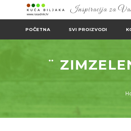
Inspiracija za Vaš 
POČETNA
SVI PROIZVODI
K
¨ ZIMZELE
H