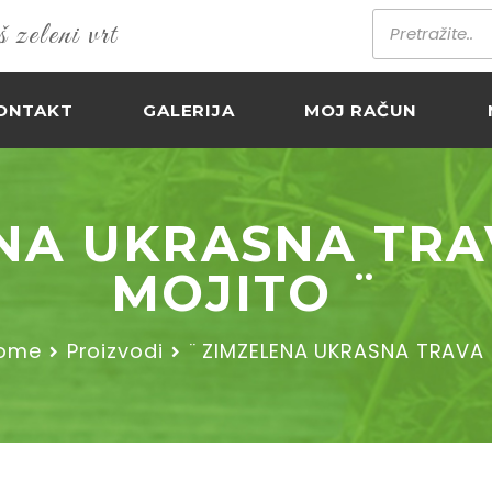
zeleni vrt
ONTAKT
GALERIJA
MOJ RAČUN
NA UKRASNA TRA
MOJITO ¨
ome
Proizvodi
¨ ZIMZELENA UKRASNA TRAVA 