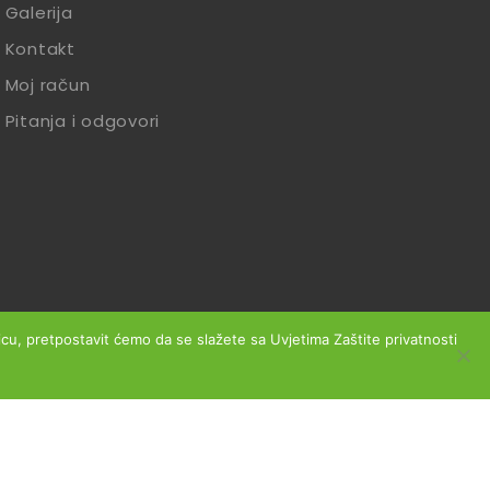
Galerija
Kontakt
Moj račun
Pitanja i odgovori
anicu, pretpostavit ćemo da se slažete sa Uvjetima Zaštite privatnosti
slovanja
Reklamacije
Zaštita podataka
Izjava o sigurnosti online plaćanja