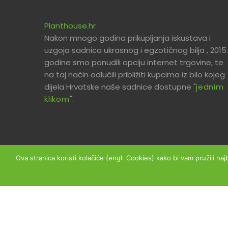
Planthouse.hr
Nakon mnogo godina prikupljanja iskustava i
uzgoja sadnica ukrasnog i egzotičnog bilja , 2015.
godine smo ponudili opciju internet trgovine, te
na taj način odlučili približiti kupcima iz bilo kojeg
dijela Hrvatske naše sadnice dostupne "
jednim
klikom
".
Ova stranica koristi kolačiće (engl. Cookies) kako bi vam pružili naj
Copyright © 2026 Planthouse.hr - Sva prava prid