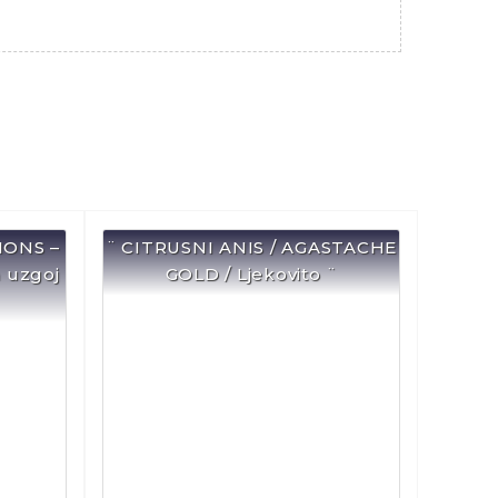
MONS –
¨ CITRUSNI ANIS / AGASTACHE
 uzgoj
GOLD / Ljekovito ¨