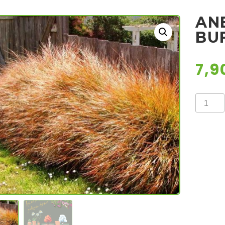
AN
BU
7,9
ANEMA
BUFFA
količina