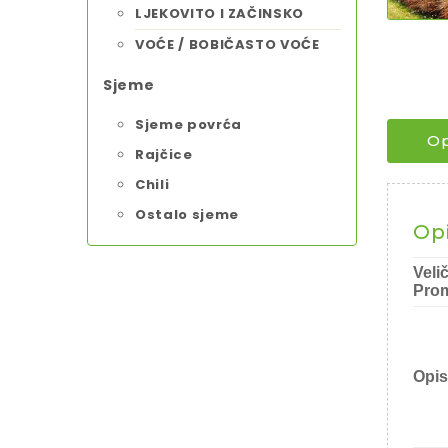
LJEKOVITO I ZAČINSKO
VOĆE / BOBIČASTO VOĆE
Sjeme
Sjeme povrća
Op
Rajčice
Chili
Ostalo sjeme
Op
Veli
Prom
Opis