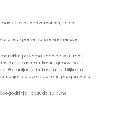
masu ili cijeli nadzemni dio, te sa
o bi bile otporne na sve vremenske
vremenskim prilikama sadnice se u ranu
jenovim sustavom, ukrasni grmovi se
se. Gomoljaste i lukovičaste biljke se
 naručujete u ovom periodu provjeravate
dvogodišnje i posude su pune