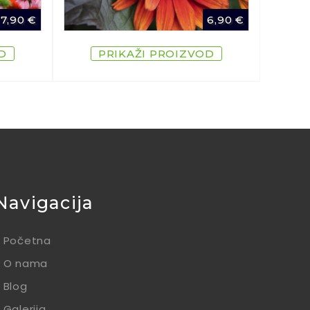
7,90
€
6,90
€
D
PRIKAŽI PROIZVOD
Navigacija
Početna
O nama
Blog
Galerija