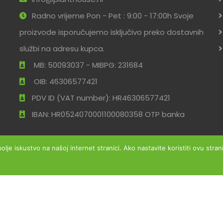
Radno vrijeme Pon - Pet : 9:00 - 17:00h Svoje
proizvode isporučujemo isključivo preko dostavnih
službi na adresu kupca.
MB: 50093037 - MIBPG: 231684
OIB: 46306577421
PDV ID (VAT number): HR46306577421
IBAN: HR0524070001100080358 OTP banka
bolje iskustvo na našoj internet stranici. Ako nastavite koristiti ovu str
Ok
Zaštita podataka
ržana
Uvjeti po