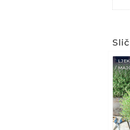
Sli
¨ LJE
/ MAJ