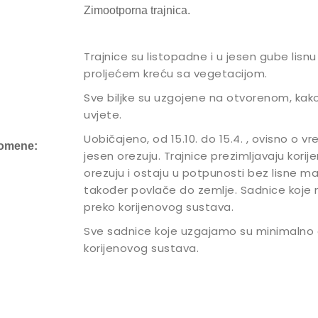
Zimootporna trajnica.
Trajnice su listopadne i u jesen gube lisnu 
proljećem kreću sa vegetacijom.
Sve biljke su uzgojene na otvorenom, kak
uvjete.
Uobičajeno, od 15.10. do 15.4. , ovisno o 
omene:
jesen orezuju. Trajnice prezimljavaju kori
orezuju i ostaju u potpunosti bez lisne ma
također povlače do zemlje. Sadnice koje
preko korijenovog sustava.
Sve sadnice koje uzgajamo su minimalno 
korijenovog sustava.