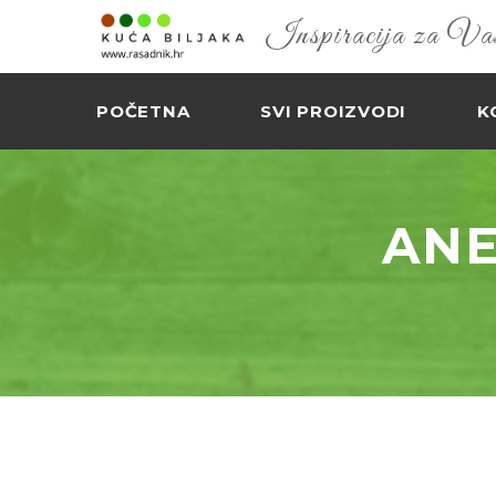
Inspiracija za Vaš 
POČETNA
SVI PROIZVODI
K
AN