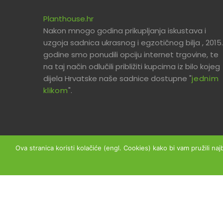
Planthouse.hr
Nakon mnogo godina prikupljanja iskustava i
uzgoja sadnica ukrasnog i egzotičnog bilja , 2015.
godine smo ponudili opciju internet trgovine, te
na taj način odlučili približiti kupcima iz bilo kojeg
dijela Hrvatske naše sadnice dostupne "
jednim
klikom
".
Ova stranica koristi kolačiće (engl. Cookies) kako bi vam pružili naj
Copyright © 2026 Planthouse.hr - Sva prava prid