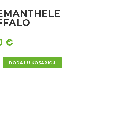
EMANTHELE
FFALO
0
€
NTHELE
DODAJ U KOŠARICU
LO