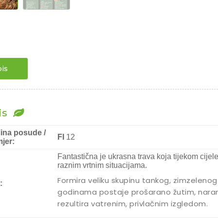
is
is
čina posude /
FI
12
jer:
Fantastična je ukrasna trava koja tijekom cijele
raznim vrtnim situacijama.
Formira veliku skupinu tankog, zimzelenog l
:
godinama postaje prošarano žutim, naran
rezultira vatrenim, privlačnim izgledom.