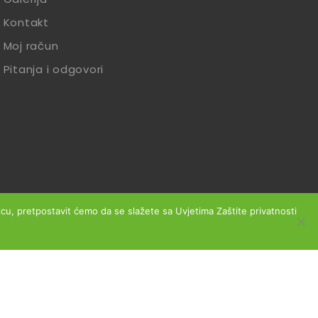
Kontakt
Moj račun
Pitanja i odgovori
anicu, pretpostavit ćemo da se slažete sa Uvjetima Zaštite privatnosti
slovanja
Reklamacije
Zaštita podataka
Izjava o sigurnosti online plaćanja
Obrazac za jednostrani raskid ugovora