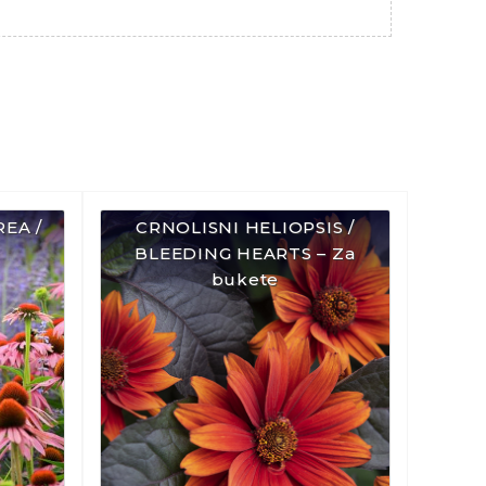
EA /
CRNOLISNI HELIOPSIS /
BLEEDING HEARTS – Za
bukete