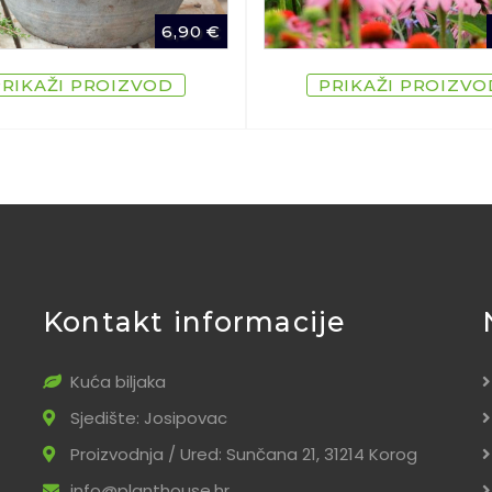
6,90
€
PRIKAŽI PROIZVOD
PRIKAŽI PROIZVO
Kontakt informacije
Kuća biljaka
Sjedište: Josipovac
Proizvodnja / Ured: Sunčana 21, 31214 Korog
info@planthouse.hr