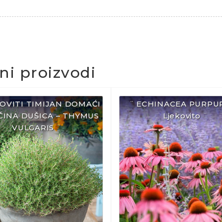
čni proizvodi
KOVITI TIMIJAN DOMAĆI
¨ ECHINACEA PURPUR
ČINA DUŠICA – THYMUS
Ljekovito ¨
VULGARIS ¨