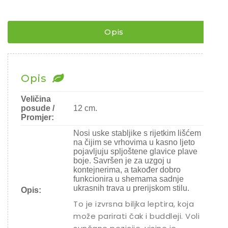
AIRES
¨
Rajčice
količina
Chili
Opis
Ostalo sjeme
Opis
Veličina
posude /
12 cm.
Promjer:
Nosi uske stabljike s rijetkim lišćem
na čijim se vrhovima u kasno ljeto
pojavljuju spljoštene glavice plave
boje. Savršen je za uzgoj u
kontejnerima, a također dobro
funkcionira u shemama sadnje
ukrasnih trava u prerijskom stilu.
Opis:
To je izvrsna biljka leptira, koja
može parirati čak i buddleji. Voli