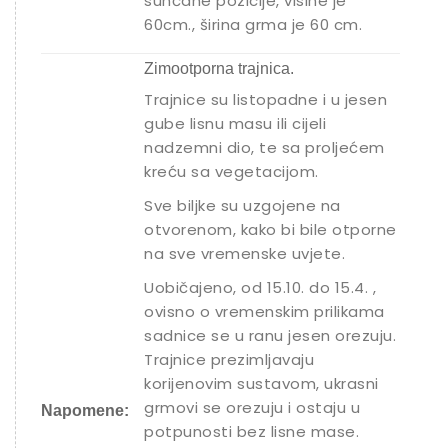
sunčane pozicije, visine je
60cm., širina grma je 60 cm.
Zimootporna trajnica.
Trajnice su listopadne i u jesen
gube lisnu masu ili cijeli
nadzemni dio, te sa proljećem
kreću sa vegetacijom.
Sve biljke su uzgojene na
otvorenom, kako bi bile otporne
na sve vremenske uvjete.
Uobičajeno, od 15.10. do 15.4. ,
ovisno o vremenskim prilikama
sadnice se u ranu jesen orezuju.
Trajnice prezimljavaju
korijenovim sustavom, ukrasni
grmovi se orezuju i ostaju u
Napomene:
potpunosti bez lisne mase.