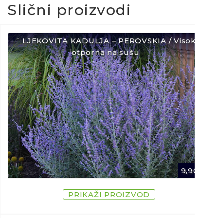
Slični proizvodi
¨ LJEKOVITA KADULJA – PEROVSKIA / Visoka,
otporna na sušu ¨
9,90
€
PRIKAŽI PROIZVOD