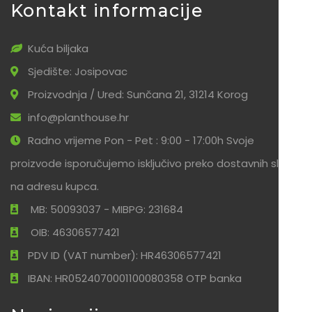
Kontakt informacije
Kuća biljaka
Sjedište: Josipovac
Proizvodnja / Ured: Sunčana 21, 31214 Korog
info@planthouse.hr
Radno vrijeme Pon - Pet : 9:00 - 17:00h Svoje
proizvode isporučujemo isključivo preko dostavnih službi
na adresu kupca.
MB: 50093037 - MIBPG: 231684
OIB: 46306577421
PDV ID (VAT number): HR46306577421
IBAN: HR0524070001100080358 OTP banka