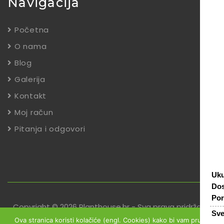
Navigacija
Početna
O nama
Blog
Galerija
Kontakt
Moj račun
Pitanja i odgovori
Uk
Dos
Por
Copyright © 2026 Planthouse.hr - Sva prava pridržana
Sv
Ova stranica koristi kolačiće (engl. Cookies) kako bi vam pružili