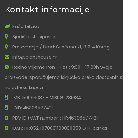
Kontakt informacije
Kuća biljaka
Sjedište: Josipovac
Proizvodnja / Ured: Sunčana 21, 31214 Korog
info@planthouse.hr
Radno vrijeme Pon - Pet : 9:00 - 17:00h Svoje
proizvode isporučujemo isključivo preko dostavnih službi
na adresu kupca.
MB: 50093037 - MIBPG: 231684
OIB: 46306577421
PDV ID (VAT number): HR46306577421
IBAN: HR0524070001100080358 OTP banka