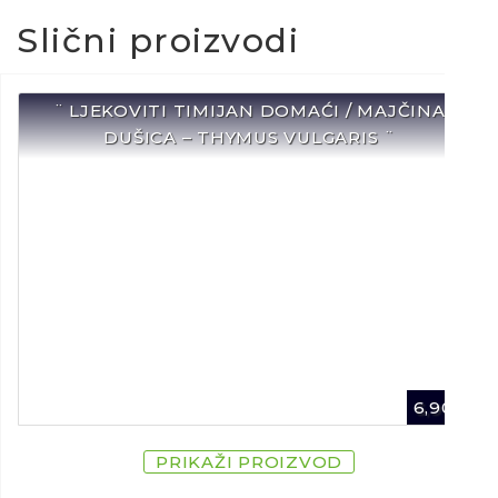
Slični proizvodi
¨ LJEKOVITI TIMIJAN DOMAĆI / MAJČINA
DUŠICA – THYMUS VULGARIS ¨
6,90
€
PRIKAŽI PROIZVOD