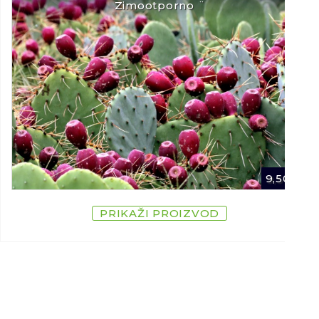
Zimootporno ¨
9,50
€
PRIKAŽI PROIZVOD