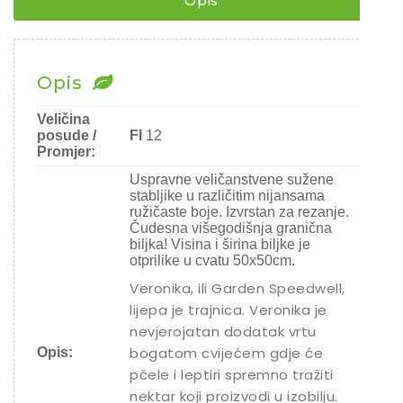
Opis
Chili
Ostalo sjeme
Opis
Veličina
posude /
FI
12
Promjer:
Uspravne veličanstvene sužene
stabljike u različitim nijansama
ružičaste boje. Izvrstan za rezanje.
Čudesna višegodišnja granična
biljka! Visina i širina biljke je
otprilike u cvatu 50x50cm.
Veronika, ili Garden Speedwell,
lijepa je trajnica. Veronika je
nevjerojatan dodatak vrtu
bogatom cvijećem gdje će
Opis:
pčele i leptiri spremno tražiti
nektar koji proizvodi u izobilju.