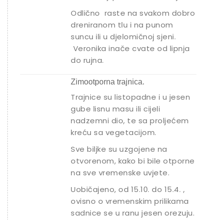
Odlično raste na svakom dobro
dreniranom tlu i na punom
suncu ili u djelomičnoj sjeni.
Veronika inače cvate od lipnja
do rujna.
Zimootporna trajnica.
Trajnice su listopadne i u jesen
gube lisnu masu ili cijeli
nadzemni dio, te sa proljećem
kreću sa vegetacijom.
Sve biljke su uzgojene na
otvorenom, kako bi bile otporne
na sve vremenske uvjete.
Uobičajeno, od 15.10. do 15.4. ,
ovisno o vremenskim prilikama
sadnice se u ranu jesen orezuju.