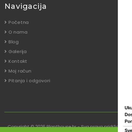
Navigacija
Početna
O nama
Blog
Galerija
Kontakt
Moj račun
Pitanja i odgovori
Uk
Dos
Por
Copyright © 2026 Planthouse.hr - Sva prava pridržana
Sv