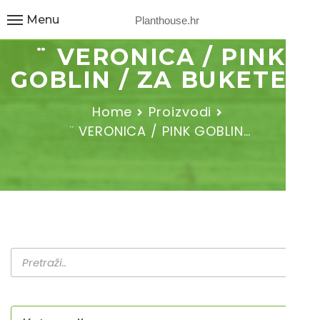
Menu
Planthouse.hr
¨ VERONICA / PINK
GOBLIN / ZA BUKETE ¨
Home
Proizvodi
¨ VERONICA / PINK GOBLIN…