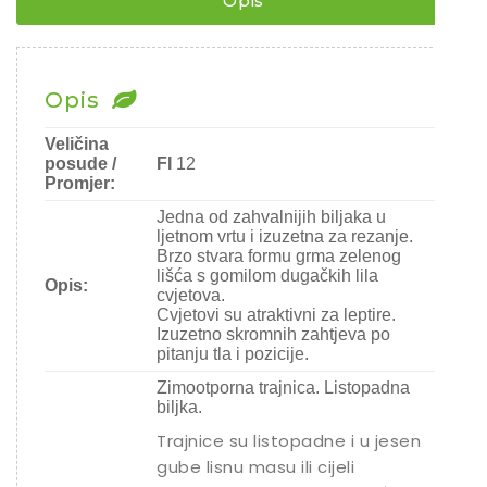
Opis
količina
Chili
Ostalo sjeme
Opis
Veličina
posude /
FI
12
Promjer:
Jedna od zahvalnijih biljaka u
ljetnom vrtu i izuzetna za rezanje.
Brzo stvara formu grma zelenog
lišća s gomilom dugačkih lila
Opis:
cvjetova.
Cvjetovi su atraktivni za leptire.
Izuzetno skromnih zahtjeva po
pitanju tla i pozicije.
Zimootporna trajnica. Listopadna
biljka.
Trajnice su listopadne i u jesen
gube lisnu masu ili cijeli