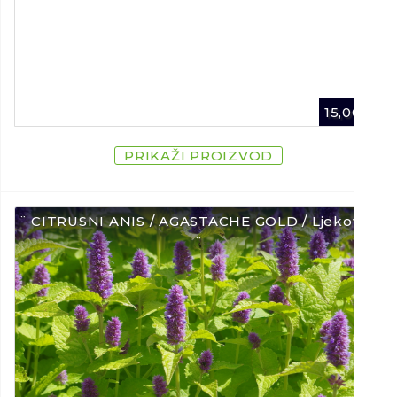
15,00
€
PRIKAŽI PROIZVOD
¨ CITRUSNI ANIS / AGASTACHE GOLD / Ljekovito
¨