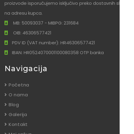
proizvode isporučujemo isključivo preko dostavnih službi
na adresu kupca.
MB: 50093037 - MIBPG: 231684
OIB: 46306577421
PDV ID (VAT number): HR46306577421
IBAN: HR0524070001100080358 OTP banka
Navigacija
Početna
O nama
Blog
Galerija
Kontakt