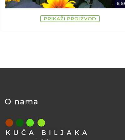
6,50
€
PRIKAŽI PROIZVOD
O nama