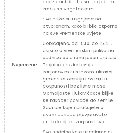
nadzemni dio, te sa proljećem
kreću sa vegetacijom.
Sve biljke su uzgojene na
otvorenom, kako bi bile otporne
na sve vremenske uvjete.
Uobičajeno, od 15.10. do 15.4. ,
ovisno o vremenskim prilikama
sadnice se u ranu jesen orezuju.
Trajnice prezimljavaju
Napomene:
korijenovim sustavom, ukrasni
grmovi se orezuju i ostaju u
potpunosti bez lisne mase.
Gomoljaste i lukovičaste biljke
se također povlače do zemlje.
Sadnice koje naručujete u
ovom periodu provjeravate
preko korijenovog sustava.
Sve sadnice koje uzgajamo su