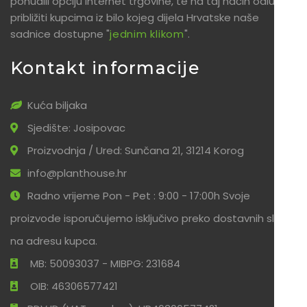
ponudili opciju internet trgovine, te na taj način odlučili
približiti kupcima iz bilo kojeg dijela Hrvatske naše
sadnice dostupne "
jednim klikom
".
Kontakt informacije
Kuća biljaka
Sjedište: Josipovac
Proizvodnja / Ured: Sunčana 21, 31214 Korog
info@planthouse.hr
Radno vrijeme Pon - Pet : 9:00 - 17:00h Svoje
proizvode isporučujemo isključivo preko dostavnih službi
na adresu kupca.
MB: 50093037 - MIBPG: 231684
OIB: 46306577421