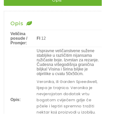
Opis
Chili
Ostalo sjeme
Opis
Veličina
posude /
FI
12
Promjer:
Uspravne veličanstvene sužene
stabljike u različitim nijansama
ružičaste boje. Izvrstan za rezanje.
Čudesna višegodišnja granična
biljka! Visina i širina biljke je
otprilike u cvatu 50x50cm.
Veronika, ili Garden Speedwell,
lijepa je trajnica. Veronika je
nevjerojatan dodatak vrtu
bogatom cvijećem gdje će
Opis:
pčele i leptiri spremno tražiti
nektar koji proizvodi u izobilju.