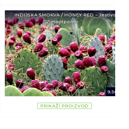
¨ INDIJSKA SMOKVA / HONEY RED – Jestivo /
Zimootporno ¨
9,50
€
PRIKAŽI PROIZVOD