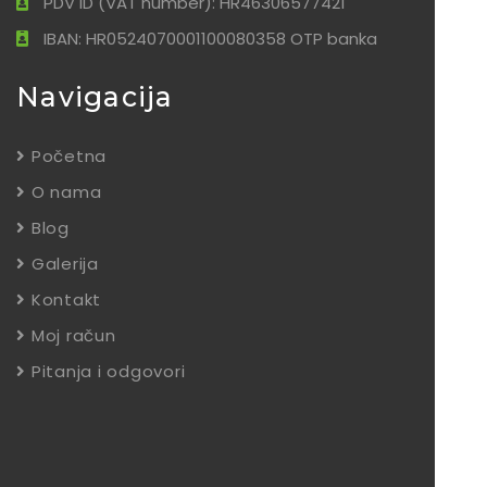
PDV ID (VAT number): HR46306577421
IBAN: HR0524070001100080358 OTP banka
Navigacija
Početna
O nama
Blog
Galerija
Kontakt
Moj račun
Pitanja i odgovori