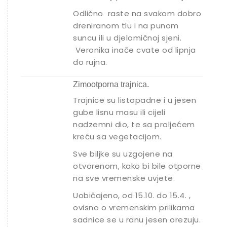
Odlično raste na svakom dobro
dreniranom tlu i na punom
suncu ili u djelomičnoj sjeni.
Veronika inače cvate od lipnja
do rujna.
Zimootporna trajnica.
Trajnice su listopadne i u jesen
gube lisnu masu ili cijeli
nadzemni dio, te sa proljećem
kreću sa vegetacijom.
Sve biljke su uzgojene na
otvorenom, kako bi bile otporne
na sve vremenske uvjete.
Uobičajeno, od 15.10. do 15.4. ,
ovisno o vremenskim prilikama
sadnice se u ranu jesen orezuju.