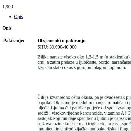
1,90
€
Opis
Opis
Pakiranje:
10 sjemenki u pakiranju
SHU: 30.000-40.000
Biljka naraste visoko oko 1,2-1,5 m (u stakleniku)
crni, a zatim prelaze u ljubičaste, bordo, narančast
Izvrstan slatki okus s gornjom blagom toplinom.
Čili je izvanredno oštra okusa, pa je dvadesetak put
paprike. Okus mu je međutim manje aromatičan i 
bljeđa. Ljutina čili paprike potječe od spoja zvanog
sadrži i visokovrijedne karotenoide, vitamine A i C
sastojak koji mu daje specifičnu ljutinu je capsaici
snižava razine kolesterola i triglicerida u krvi, spr
imunitet i ima afrodizijačka, antibakterijska i fungi