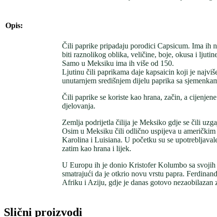
Opis:
Čili paprike pripadaju porodici Capsicum. Ima ih n
biti raznolikog oblika, veličine, boje, okusa i ljutin
Samo u Meksiku ima ih više od 150.
Ljutinu čili paprikama daje kapsaicin koji je najviš
unutarnjem središnjem dijelu paprika sa sjemenkam
Čili paprike se koriste kao hrana, začin, a cijenjen
djelovanja.
Zemlja podrijetla čilija je Meksiko gdje se čili uzg
Osim u Meksiku čili odlično uspijeva u američkim
Karolina i Luisiana. U početku su se upotrebljaval
zatim kao hrana i lijek.
U Europu ih je donio Kristofer Kolumbo sa svojih
smatrajući da je otkrio novu vrstu papra. Ferdinand
Afriku i Aziju, gdje je danas gotovo nezaobilazan 
Slični proizvodi