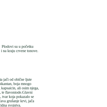
. Plodovi su u početku
e i na kraju crvene tonove.
a jači od obične ljute
pikantan, boja mnogo
 kapsaicin, ali osim njega,
, te flavoniode.Glavni
n, tvar koja pokazalo se
ečava grušanje krvi, jača
cidna svojstva.