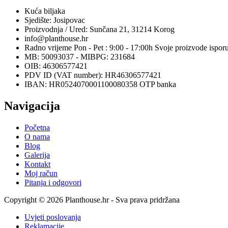
Kuća biljaka
Sjedište: Josipovac
Proizvodnja / Ured: Sunčana 21, 31214 Korog
info@planthouse.hr
Radno vrijeme Pon - Pet : 9:00 - 17:00h Svoje proizvode ispor
MB: 50093037 - MIBPG: 231684
OIB: 46306577421
PDV ID (VAT number): HR46306577421
IBAN: HR0524070001100080358 OTP banka
Navigacija
Početna
O nama
Blog
Galerija
Kontakt
Moj račun
Pitanja i odgovori
Copyright © 2026 Planthouse.hr - Sva prava pridržana
Uvjeti poslovanja
Reklamacije