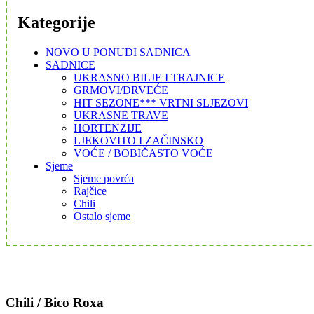
Kategorije
NOVO U PONUDI SADNICA
SADNICE
UKRASNO BILJE I TRAJNICE
GRMOVI/DRVEĆE
HIT SEZONE*** VRTNI SLJEZOVI
UKRASNE TRAVE
HORTENZIJE
LJEKOVITO I ZAČINSKO
VOĆE / BOBIČASTO VOĆE
Sjeme
Sjeme povrća
Rajčice
Chili
Ostalo sjeme
Chili / Bico Roxa