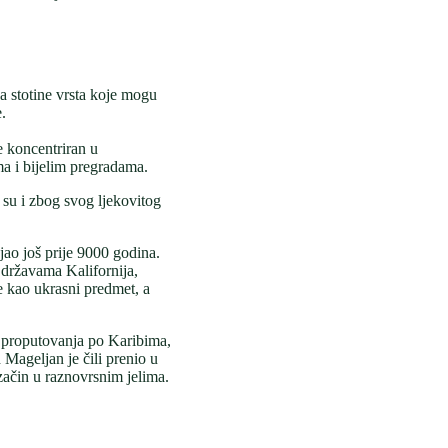
a stotine vrsta koje mogu
e.
e koncentriran u
a i bijelim pregradama.
e su i zbog svog ljekovitog
ajao još prije 9000 godina.
 državama Kalifornija,
e kao ukrasni predmet, a
 proputovanja po Karibima,
 Mageljan je čili prenio u
začin u raznovrsnim jelima.