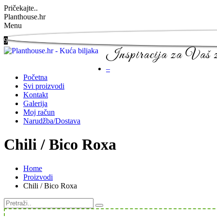
Pričekajte..
Planthouse.hr
Menu
9
Inspiracija za Vaš ze
–
Početna
Svi proizvodi
Kontakt
Galerija
Moj račun
Narudžba/Dostava
Chili / Bico Roxa
Home
Proizvodi
Chili / Bico Roxa