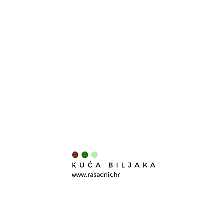
1,50
€
Sezona sjemena je završena do jeseni.
Surfinija / Mini mix
1,90
€
Sezona sjemena je završena do jeseni.