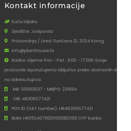
Kontakt informacije
Kuća biljaka
Sjedište: Josipovac
Proizvodnja / Ured: Sunčana 21, 31214 Korog
info@planthouse.hr
Radno vrijeme Pon - Pet : 9:00 - 17:00h Svoje
proizvode isporučujemo isključivo preko dostavnih službi
na adresu kupca.
MB: 50093037 - MIBPG: 231684
OIB: 46306577421
PDV ID (VAT number): HR46306577421
IBAN: HR0524070001100080358 OTP banka