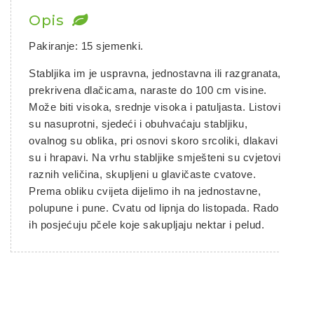
Opis
Ostalo sjeme
Pakiranje: 15 sjemenki.
Stabljika im je uspravna, jednostavna ili razgranata,
prekrivena dlačicama, naraste do 100 cm visine.
Može biti visoka, srednje visoka i patuljasta. Listovi
su nasuprotni, sjedeći i obuhvaćaju stabljiku,
ovalnog su oblika, pri osnovi skoro srcoliki, dlakavi
su i hrapavi. Na vrhu stabljike smješteni su cvjetovi
raznih veličina, skupljeni u glavičaste cvatove.
Prema obliku cvijeta dijelimo ih na jednostavne,
polupune i pune. Cvatu od lipnja do listopada. Rado
ih posjećuju pčele koje sakupljaju nektar i pelud.