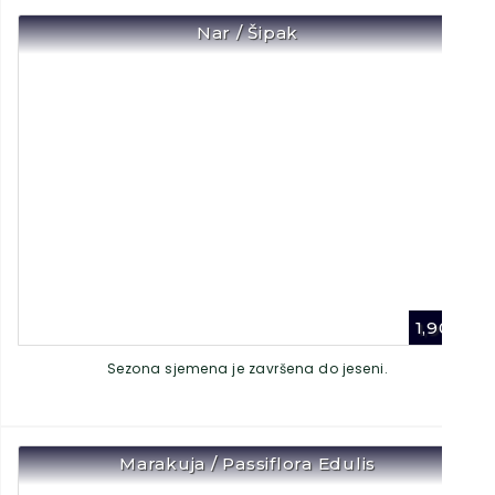
Nar / Šipak
1,90
€
Sezona sjemena je završena do jeseni.
Marakuja / Passiflora Edulis