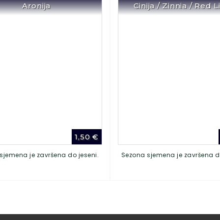
Aronija
Cinija / Zinnia / Red 
1,50
€
sjemena je završena do jeseni.
Sezona sjemena je završena do