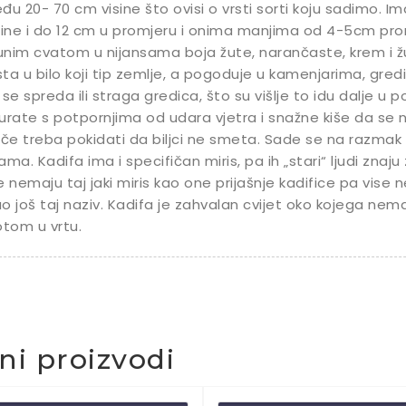
đu 20- 70 cm visine što ovisi o vrsti sorti koju sadimo. 
čine i do 12 cm u promjeru i onima manjima od 4-5cm pro
punim cvatom u nijansama boja žute, narančaste, krem i 
ta u bilo koji tip zemlje, a pogoduje u kamenjarima, gredi
 se spreda ili straga gredica, što su višlje to idu dalje u 
urate s potpornjima od udara vjetra i snažne kiše da se ne
eče treba pokidati da biljci ne smeta. Sade se na razma
ama. Kadifa ima i specifičan miris, pa ih „stari“ ljudi znaju z
e nemaju taj jaki miris kao one prijašnje kadifice pa vis
o još taj naziv. Kadifa je zahvalan cvijet oko kojega nem
otom u vrtu.
čni proizvodi