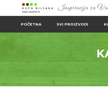
Inspiracija za Vaš 
POČETNA
SVI PROIZVODI
K
K