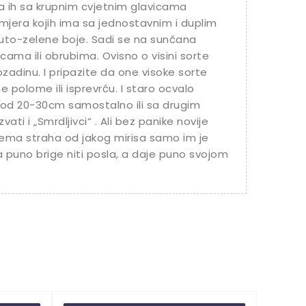
Ima ih sa krupnim cvjetnim glavicama
mjera kojih ima sa jednostavnim i duplim
žuto-zelene boje. Sadi se na sunčana
cama ili obrubima. Ovisno o visini sorte
pozadinu. I pripazite da one visoke sorte
 polome ili isprevrću. I staro ocvalo
k od 20-30cm samostalno ili sa drugim
vati i „Smrdljivci“ . Ali bez panike novije
e nema straha od jakog mirisa samo im je
a puno brige niti posla, a daje puno svojom