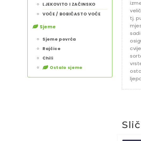
izme
LJEKOVITO I ZAČINSKO
veli
VOĆE / BOBIČASTO VOĆE
tj. 
mjes
Sjeme
sadi
Sjeme povrća
osig
cvij
Rajčice
sort
Chili
vrst
Ostalo sjeme
osta
ljep
Sli