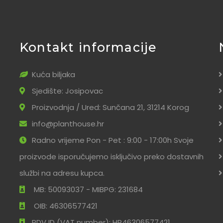
Kontakt informacije
Kuća biljaka
Sjedište: Josipovac
Proizvodnja / Ured: Sunčana 21, 31214 Korog
info@planthouse.hr
Radno vrijeme Pon - Pet : 9:00 - 17:00h Svoje
proizvode isporučujemo isključivo preko dostavnih
službi na adresu kupca.
MB: 50093037 - MIBPG: 231684
OIB: 46306577421
PDV ID (VAT number): HR46306577421