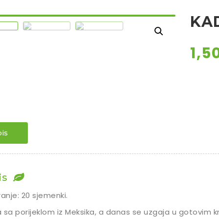
KAD
1,5
is
is
ranje: 20 sjemenki.
ka sa porijeklom iz Meksika, a danas se uzgaja u gotovim kr