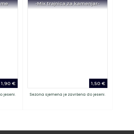
Lime
-Mix trajnica za kamenjar-
1,90
€
1,50
€
 jeseni.
Sezona sjemena je završena do jeseni.