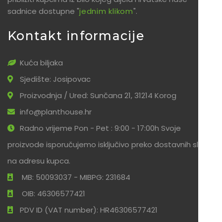
sadnice dostupne "
jednim klikom
".
Kontakt informacije
Kuća biljaka
Sjedište: Josipovac
Proizvodnja / Ured: Sunčana 21, 31214 Korog
info@planthouse.hr
Radno vrijeme Pon - Pet : 9:00 - 17:00h Svoje
proizvode isporučujemo isključivo preko dostavnih službi
na adresu kupca.
MB: 50093037 - MIBPG: 231684
OIB: 46306577421
PDV ID (VAT number): HR46306577421