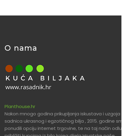
O nama
Planthouse.hr
Nakon mnogo godina prikupljanja iskustava i uzgoja
sadnica ukrasnog i egzotičnog bilja , 2015. godine smo
ponudili opciju internet trgovine, te na taj način odlučili
približiti kupcima iz bilo kojeg dijela Hrvatske naše