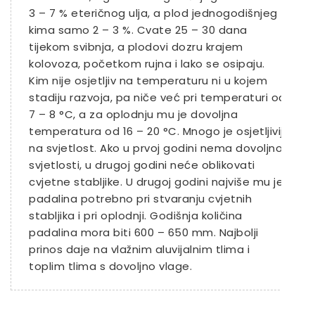
3 – 7 % eteričnog ulja, a plod jednogodišnjeg
kima samo 2 – 3 %. Cvate 25 – 30 dana
tijekom svibnja, a plodovi dozru krajem
kolovoza, početkom rujna i lako se osipaju.
Kim nije osjetljiv na temperaturu ni u kojem
stadiju razvoja, pa niče već pri temperaturi od
7 – 8 °C, a za oplodnju mu je dovoljna
temperatura od 16 – 20 °C. Mnogo je osjetljiviji
na svjetlost. Ako u prvoj godini nema dovoljno
svjetlosti, u drugoj godini neće oblikovati
cvjetne stabljike. U drugoj godini najviše mu je
padalina potrebno pri stvaranju cvjetnih
stabljika i pri oplodnji. Godišnja količina
padalina mora biti 600 – 650 mm. Najbolji
prinos daje na vlažnim aluvijalnim tlima i
toplim tlima s dovoljno vlage.