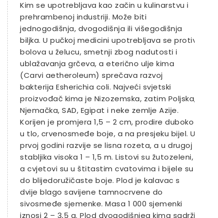
Kim se upotrebljava kao začin u kulinarstvu i
prehrambenoj industriji. Može biti
jednogodišnja, dvogodišnja ili višegodišnja
biljka. U pučkoj medicini upotrebljava se protiv
bolova u želucu, smetnji zbog nadutosti i
ublažavanja grčeva, a eterično ulje kima
(Carvi aetheroleum) sprečava razvoj
bakterija Esherichia coli. Najveći svjetski
proizvođač kima je Nizozemska, zatim Poljska,
Njemačka, SAD, Egipat i neke zemlje Azije.
Korijen je promjera 1,5 – 2 cm, prodire duboko
u tlo, crvenosmeđe boje, a na presjeku bijel. U
prvoj godini razvije se lisna rozeta, a u drugoj
stabljika visoka 1 – 1,5 m. Listovi su žutozeleni,
a cvjetovi su u štitastim cvatovima i bijele su
do blijedoružičaste boje. Plod je kalavac s
dvije blago savijene tamnocrvene do
sivosmeđe sjemenke. Masa 1 000 sjemenki
iznosi 2 – 3,5 g. Plod dvogodišnjeg kima sadrži