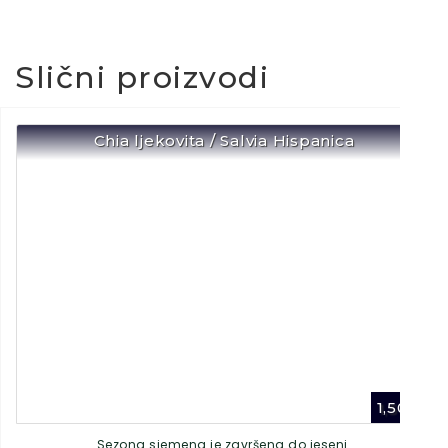
Slični proizvodi
Chia ljekovita / Salvia Hispanica
1,50
€
Sezona sjemena je završena do jeseni.