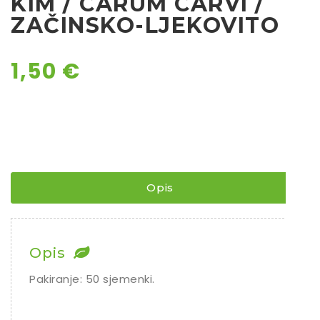
KIM / CARUM CARVI /
ZAČINSKO-LJEKOVITO
Ostalo sjeme
1,50
€
Opis
Opis
Pakiranje: 50 sjemenki.