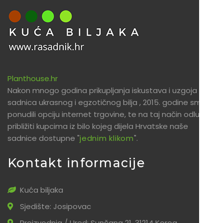
Planthouse.hr
Nakon mnogo godina prikupljanja iskustava i uzgoja
sadnica ukrasnog i egzotičnog bilja , 2015. godine smo
ponudili opciju internet trgovine, te na taj način odlučili
približiti kupcima iz bilo kojeg dijela Hrvatske naše
sadnice dostupne "
jednim klikom
".
Kontakt informacije
Kuća biljaka
Sjedište: Josipovac
Proizvodnja / Ured: Sunčana 21, 31214 Korog