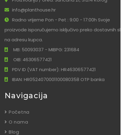
info@planthouse.hr
Radno vrijeme Pon - Pet : 9:00 - 17:00h Svoje
proizvode isporučujemo isključivo preko dostavnih službi
na adresu kupca.
MB: 50093037 - MIBPG: 231684
OIB: 46306577421
PDV ID (VAT number): HR46306577421
IBAN: HR0524070001100080358 OTP banka
Navigacija
Početna
O nama
Blog