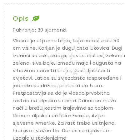
Chili
Ostalo sjeme
Opis
Pakiranje: 30 sjemenki.
Vlasac je otporna biljka, koja naraste do 50
cm visine. Korijen je duguljasta lukovica. Dugi
izdanci su uski, okrugli, cjevasti listovi, zelene ili
zeleno-sive boje. Između maja i augusta na
vrhovima narastu brojni, gusti, ljubičasti
cvjetovi. Latice su zvjezdasto raspoređene i
jednake su dužine, prečnika do 5 cm.
Pretpostavlja se da je vlasac prvobitno
rastao na alpskim brdima. Danas se može
naći u brežuljkastim krajevima sa toplom
klimom alpske i arktičke Evrope, Azije i
sjeverne Amerike. Za rast treba usitnjeno,
hranjivo i vlažno tlo. Danas se uglavnom
uzgaja u staklenicima.