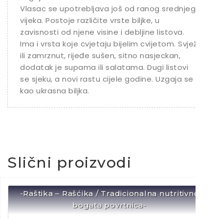
Vlasac se upotrebljava još od ranog srednjeg
vijeka. Postoje različite vrste biljke, u
zavisnosti od njene visine i debljine listova.
Ima i vrsta koje cvjetaju bijelim cvijetom. Svjež
ili zamrznut, rijeđe sušen, sitno nasjeckan,
dodatak je supama ili salatama. Dugi listovi
se sjeku, a novi rastu cijele godine. Uzgaja se i
kao ukrasna biljka.
Slični proizvodi
-Raštika – Rašćika / Tradicionalna nutritivno
bogata povrtnica-