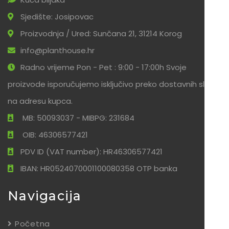
Sjedište: Josipovac
Proizvodnja / Ured: Sunčana 21, 31214 Korog
info@planthouse.hr
Radno vrijeme Pon - Pet : 9:00 - 17:00h Svoje
proizvode isporučujemo isključivo preko dostavnih službi
na adresu kupca.
MB: 50093037 - MIBPG: 231684
OIB: 46306577421
PDV ID (VAT number): HR46306577421
IBAN: HR0524070001100080358 OTP banka
Navigacija
Početna