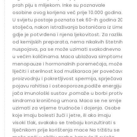
prah piju s mlijekom. Inke su poznavale
osobine ovog korijena već prije 10.000 godina.
U svijetu postaje poznata tek 60-ih godina 20.
stoljeća, nakon istraživanja botaničara iz Lime,
gdje je potvrđena i njena ljekovitost. Za razliku
od kemijskih preparata, nema nikakvih štetnih
nuspojava, pa se može uzimati svakodnevno i
u većim količinama. Maca ublažava simptome
menopauze i hormonalnih poremećaja, može
liječiti i sterilnost kod muškaraca jer povećava
proizvodnju i pokretljivost spermija, sprječava
pojavu rahitisa i osteoporoze,podiže energiju i
jača imunološki sustav ,pomaže u borbi protiv
sindroma kroničnog umora. Maca se ne smije
uzimati za vrijeme trudnoće i dojenja. Osobe
koje imaju bolesti žuči i jetre, ili ako imaju
visoki tlak, svakako se trebaju konzultirati s
liječnikom prije korištenja mace Na tržištu se