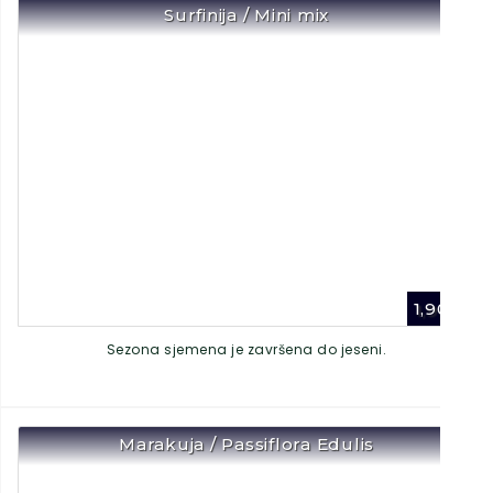
Surfinija / Mini mix
1,90
€
Sezona sjemena je završena do jeseni.
Marakuja / Passiflora Edulis