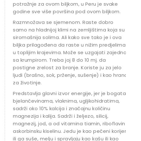
potražnje za ovom biljkom, u Peru je svake
godine sve više površina pod ovom biljkom.
Razmnožava se sjemenom. Raste dobro
samo na hladnijoj klimi na zemljištima koja su
siromašnija solima. Ali kako sve tako je i ova
biljka prilagođena da raste u nižim predjelima i
u toplijim krajevima. Može se uzgajati zajedno
sa krumpirom. Treba joj 8 do 10 mj. da
postigne zrelost za branje. Koriste ju za jelo
ljudi (brašno, sok, prženje, sušenje) i kao hrana
za životinje.
Predstavlja glavni izvor energije, jer je bogata
bjelančevinama, vlaknima, ugljikohidratima,
sadrži oko 10% kalcija i značajnu količinu
magnezija i kalija. Sadrži i željezo, silicij,
magnezij, jod, a od vitamina tiamin, riboflavin i
askorbinsku kiselinu. Jedu je kao pečeni korijen
ili ga suše, melju i spravljaju kao kašu ili kao