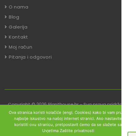
O nama
Blog
Galerija
Kontakt
Moj račun
Pitanja i odgovori
Copyright © 2026 Planthouse.hr - Sva prava pridržana
Ova stranica koristi kolačiće (engl. Cookies) kako bi vam pružili
Uvjeti poslovanja
Reklamacije
Zaštita podataka
najbolje iskustvo na našoj internet stranici. Ako nastavite
koristiti ovu stranicu, pretpostavit ćemo da se slažete sa
Izjava o sigurnosti online plaćanja
Uvjetima Zaštite privatnosti
Obrazac za jednostrani raskid ugovora