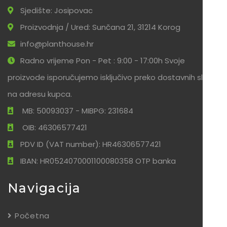
Sjedište: Josipovac
Proizvodnja / Ured: Sunčana 21, 31214 Korog
info@planthouse.hr
Radno vrijeme Pon - Pet : 9:00 - 17:00h Svoje
proizvode isporučujemo isključivo preko dostavnih službi
na adresu kupca.
MB: 50093037 - MIBPG: 231684
OIB: 46306577421
PDV ID (VAT number): HR46306577421
IBAN: HR0524070001100080358 OTP banka
Navigacija
Početna