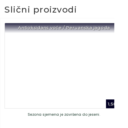
Slični proizvodi
Antioksidans voće / Peruanska jagoda
1,50
€
Sezona sjemena je završena do jeseni.