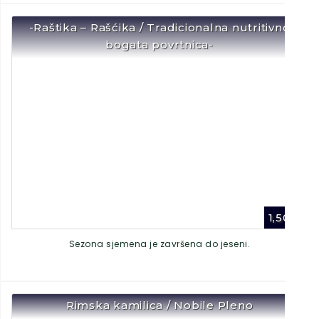
-Raštika – Rašćika / Tradicionalna nutritivno
bogata povrtnica-
1,50
€
Sezona sjemena je završena do jeseni.
Rimska kamilica / Nobile Pleno