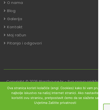
O nama
Blog
Galerija
Kontakt
Moj račun
Pitanja i odgovori
Copyright © 2026 Planthouse.hr - Sva prava pridržana
Ova stranica koristi kolačiće (engl. Cookies) kako bi vam pružili
Uvjeti poslovanja
Reklamacije
Zaštita podataka
najbolje iskustvo na našoj internet stranici. Ako nastavite
koristiti ovu stranicu, pretpostavit ćemo da se slažete sa
Izjava o sigurnosti online plaćanja
Uvjetima Zaštite privatnosti
Obrazac za jednostrani raskid ugovora
Ok
Zaštita podataka