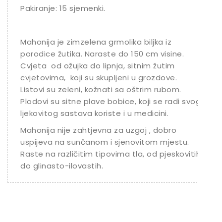
Pakiranje: 15 sjemenki.
Ostalo sjeme
Mahonija je zimzelena grmolika biljka iz
porodice žutika. Naraste do 150 cm visine.
Cvjeta od ožujka do lipnja, sitnim žutim
cvjetovima, koji su skupljeni u grozdove.
Listovi su zeleni, kožnati sa oštrim rubom.
Plodovi su sitne plave bobice, koji se radi svog
ljekovitog sastava koriste i u medicini.
Mahonija nije zahtjevna za uzgoj , dobro
uspijeva na sunčanom i sjenovitom mjestu.
Raste na različitim tipovima tla, od pjeskovitih
do glinasto-ilovastih.