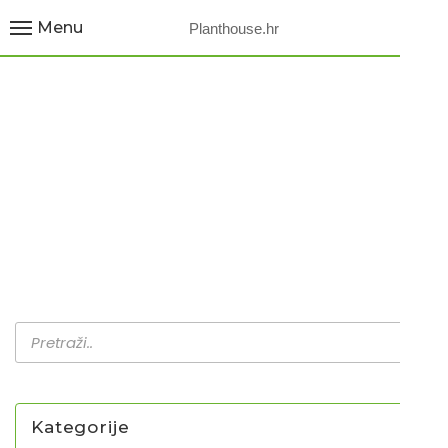
Menu
Planthouse.hr
MAHONIJA /
LJEKOVITO
Home
Proizvodi
Mahonija / Ljekovito
Kategorije