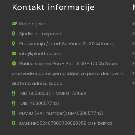
Kontakt informacije
Kuća biljaka
Sjedište: Josipovac
Proizvodnja / Ured: Sunčana 21, 31214 Korog
info@planthouse.hr
Radno vrijeme Pon - Pet : 9:00 - 17:00h Svoje
proizvode isporučujemo isključivo preko dostavnih
službi na adresu kupca.
MB: 50093037 - MIBPG: 231684
OIB: 46306577421
PDV ID (VAT number): HR46306577421
IBAN: HR0524070001100080358 OTP banka