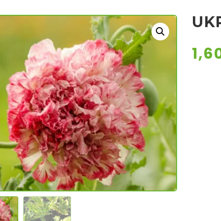
UK
1,6