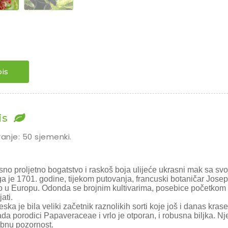
is
is
ranje: 50 sjemenki.
sno proljetno bogatstvo i raskoš boja ulijeće ukrasni mak sa svo
a je 1701. godine, tijekom putovanja, francuski botaničar Joseph
o u Europu. Odonda se brojnim kultivarima, posebice početkom 
ati.
ska je bila veliki začetnik raznolikih sorti koje još i danas krase
ada porodici Papaveraceae i vrlo je otporan, i robusna biljka. N
bnu pozornost.