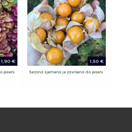
1,90
€
1,50
€
 jeseni.
Sezona sjemena je završena do jeseni.