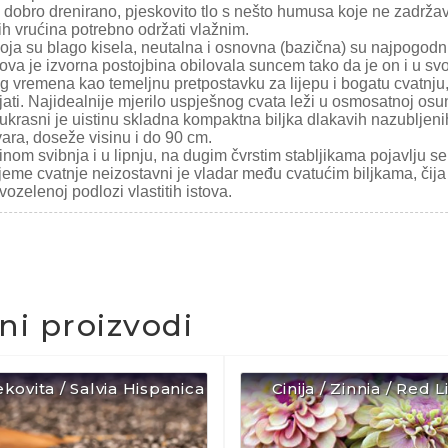
i dobro drenirano, pjeskovito tlo s nešto humusa koje ne zadrža
ih vrućina potrebno održati vlažnim.
koja su blago kisela, neutalna i osnovna (bazična) su najpogodn
ova je izvorna postojbina obilovala suncem tako da je on i u sv
g vremena kao temeljnu pretpostavku za lijepu i bogatu cvatnju
jati. Najidealnije mjerilo uspješnog cvata leži u osmosatnoj osu
ukrasni je uistinu skladna kompaktna biljka dlakavih nazubljenih
vara, doseže visinu i do 90 cm.
nom svibnja i u lipnju, na dugim čvrstim stabljikama pojavlju se 
jeme cvatnje neizostavni je vladar među cvatućim biljkama, čija 
vozelenoj podlozi vlastitih istova.
čni proizvodi
ekovita / Salvia Hispanica
Cinija / Zinnia / Red 