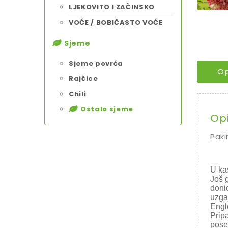
LJEKOVITO I ZAČINSKO
VOĆE / BOBIČASTO VOĆE
Sjeme
Sjeme povrća
Op
Rajčice
Chili
Ostalo sjeme
Op
Paki
U ka
Još g
doni
uzgaj
Engle
Prip
pose