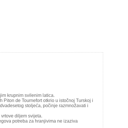
jim krupnim svilenim latica.
 Piton de Tournefort otkrio u istočnoj Turskoj i
dvadesetog stoljeća, počinje razmnožavati i
 vrtove diljem svijeta.
jegova potreba za hranjivima ne izaziva