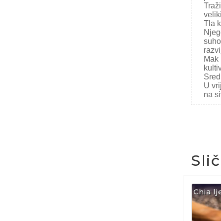
Traž
velik
Tla 
Njeg
suho
razvi
Mak 
kulti
Sredi
U vri
na si
Sli
Chia lj