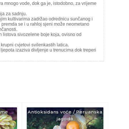
va mnogo vode, dok ga je, istodobno, za vrijeme
ija za sadnju.
ojim kultivarima zadržao odrednicu sunčanog i
, premda se i u rahloj sjeni može neometano
nčanosti.
 listova sivozelene boje koja, ovisno od
krupni cvjetovi svilenkastih latica.
ljepota izaziva divljenje u trenucima dok treperi
Lime
Antioksidans voće / Peruanska
jagoda