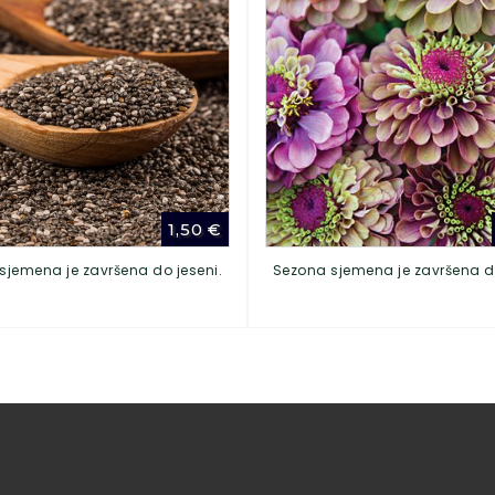
1,50
€
sjemena je završena do jeseni.
Sezona sjemena je završena do