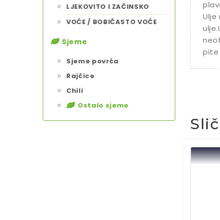
plav
LJEKOVITO I ZAČINSKO
Ulje
VOĆE / BOBIČASTO VOĆE
ulje
neot
Sjeme
pite
Sjeme povrća
Rajčice
Chili
Ostalo sjeme
Sli