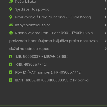
Kuća biljaka
Sjedište: Josipovac
Proizvodnja / Ured: Sunčana 21, 31214 Korog
info@planthouse.hr
Radno vrijeme Pon - Pet : 9:00 - 17:00h Svoje
proizvode isporučujemo isključivo preko dostavnih
službi na adresu kupca.
MB: 50093037 - MIBPG: 231684
OIB: 46306577421
PDV ID (VAT number): HR46306577421
IBAN: HR0524070001100080358 OTP banka