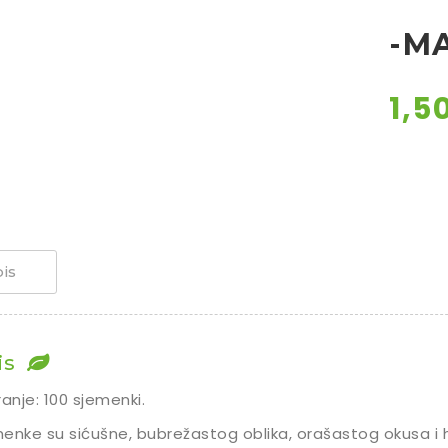
-M
1,5
is
is
ranje: 100 sjemenki.
enke su sićušne, bubrežastog oblika, orašastog okusa i 