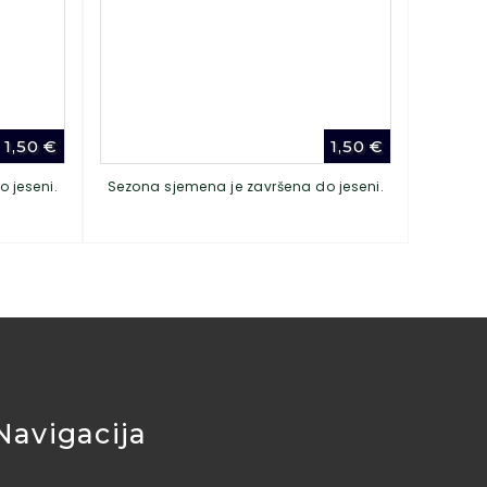
1,50
€
1,50
€
 jeseni.
Sezona sjemena je završena do jeseni.
Navigacija