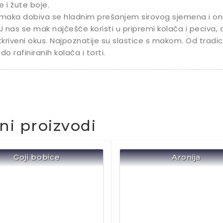
e i žute boje.
 maka dobiva se hladnim prešanjem sirovog sjemena i ono
.U nas se mak najčešće koristi u pripremi kolača i peciva, a
kriveni okus. Najpoznatije su slastice s makom. Od trad
 do rafiniranih kolača i torti.
čni proizvodi
Goji bobice
Aronija