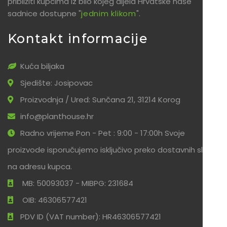
približiti kupcima iz bilo kojeg dijela Hrvatske naše
sadnice dostupne "
jednim klikom
".
Kontakt informacije
Kuća biljaka
Sjedište: Josipovac
Proizvodnja / Ured: Sunčana 21, 31214 Korog
info@planthouse.hr
Radno vrijeme Pon - Pet : 9:00 - 17:00h Svoje
proizvode isporučujemo isključivo preko dostavnih službi
na adresu kupca.
MB: 50093037 - MIBPG: 231684
OIB: 46306577421
PDV ID (VAT number): HR46306577421