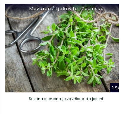
Mažuran / Ljekovito -Začinsko
1,50
€
Sezona sjemena je završena do jeseni.