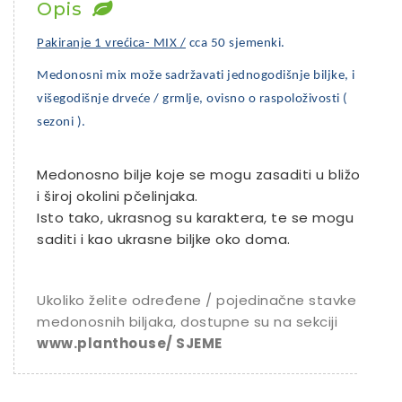
Opis
Pakiranje 1 vrećica- MIX /
cca 50 sjemenki.
Medonosni mix može sadržavati jednogodišnje biljke, i
višegodišnje drveće / grmlje, ovisno o raspoloživosti (
sezoni ).
Medonosno bilje koje se mogu zasaditi u bližoj
i široj okolini pčelinjaka.
Isto tako, ukrasnog su karaktera, te se mogu
saditi i kao ukrasne biljke oko doma.
Ukoliko želite određene / pojedinačne stavke
medonosnih biljaka, dostupne su na sekciji
www.planthouse/ SJEME