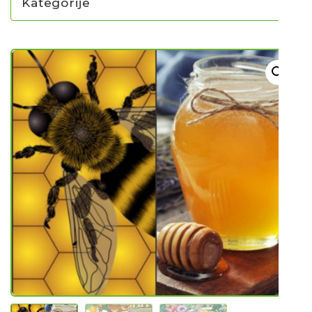
Kategorije
NOVO U PONUDI SADNICA
SADNICE
UKRASNO BILJE I TRAJNICE
GRMOVI/DRVEĆE
HIT SEZONE*** VRTNI SLJEZOVI
UKRASNE TRAVE
HORTENZIJE
LJEKOVITO I ZAČINSKO
VOĆE / BOBIČASTO VOĆE
Sjeme
Sjeme povrća
Rajčice