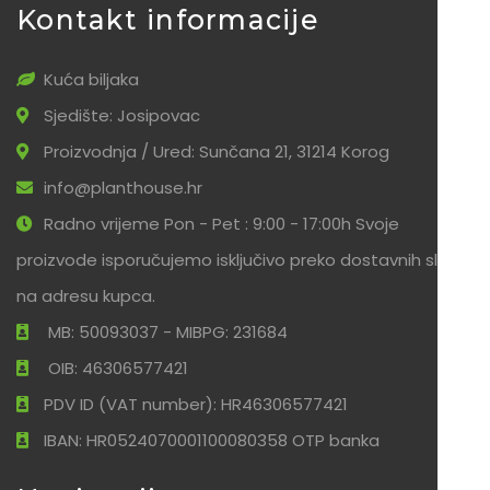
Kontakt informacije
Kuća biljaka
Sjedište: Josipovac
Proizvodnja / Ured: Sunčana 21, 31214 Korog
info@planthouse.hr
Radno vrijeme Pon - Pet : 9:00 - 17:00h Svoje
proizvode isporučujemo isključivo preko dostavnih službi
na adresu kupca.
MB: 50093037 - MIBPG: 231684
OIB: 46306577421
PDV ID (VAT number): HR46306577421
IBAN: HR0524070001100080358 OTP banka