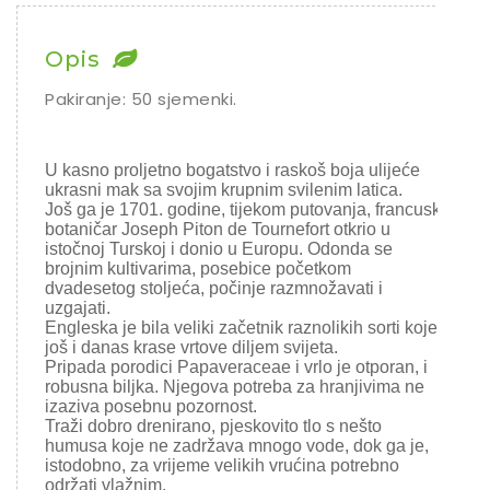
Chili
Opis
Ostalo sjeme
Pakiranje: 50 sjemenki.
U kasno proljetno bogatstvo i raskoš boja ulijeće
ukrasni mak sa svojim krupnim svilenim latica.
Još ga je 1701. godine, tijekom putovanja, francuski
botaničar Joseph Piton de Tournefort otkrio u
istočnoj Turskoj i donio u Europu. Odonda se
brojnim kultivarima, posebice početkom
dvadesetog stoljeća, počinje razmnožavati i
uzgajati.
Engleska je bila veliki začetnik raznolikih sorti koje
još i danas krase vrtove diljem svijeta.
Pripada porodici Papaveraceae i vrlo je otporan, i
robusna biljka. Njegova potreba za hranjivima ne
izaziva posebnu pozornost.
Traži dobro drenirano, pjeskovito tlo s nešto
humusa koje ne zadržava mnogo vode, dok ga je,
istodobno, za vrijeme velikih vrućina potrebno
održati vlažnim.