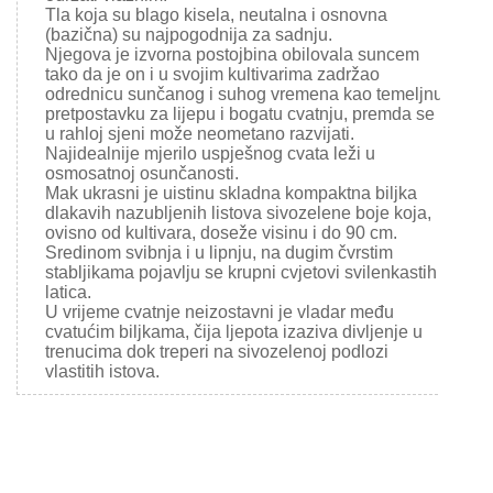
Tla koja su blago kisela, neutalna i osnovna
(bazična) su najpogodnija za sadnju.
Njegova je izvorna postojbina obilovala suncem
tako da je on i u svojim kultivarima zadržao
odrednicu sunčanog i suhog vremena kao temeljnu
pretpostavku za lijepu i bogatu cvatnju, premda se i
u rahloj sjeni može neometano razvijati.
Najidealnije mjerilo uspješnog cvata leži u
osmosatnoj osunčanosti.
Mak ukrasni je uistinu skladna kompaktna biljka
dlakavih nazubljenih listova sivozelene boje koja,
ovisno od kultivara, doseže visinu i do 90 cm.
Sredinom svibnja i u lipnju, na dugim čvrstim
stabljikama pojavlju se krupni cvjetovi svilenkastih
latica.
U vrijeme cvatnje neizostavni je vladar među
cvatućim biljkama, čija ljepota izaziva divljenje u
trenucima dok treperi na sivozelenoj podlozi
vlastitih istova.