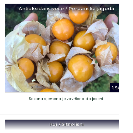
Antioksidans voće / Peruanska jagoda
1,50
€
Sezona sjemena je završena do jeseni.
Ruj / Sitnolisni