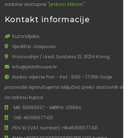
sadnice dostupne "
jednim klikom
".
Kontakt informacije
Kuća biljaka
Sjedište: Josipovac
Proizvodnja / Ured: Sunčana 21, 31214 Korog
info@planthouse.hr
Radno vrijeme Pon - Pet : 9:00 - 17:00h Svoje
proizvode isporučujemo isključivo preko dostavnih službi
na adresu kupca.
MB: 50093037 - MIBPG: 231684
OIB: 46306577421
PDV ID (VAT number): HR46306577421
IBAN: HR0524070001100080358 OTP banka