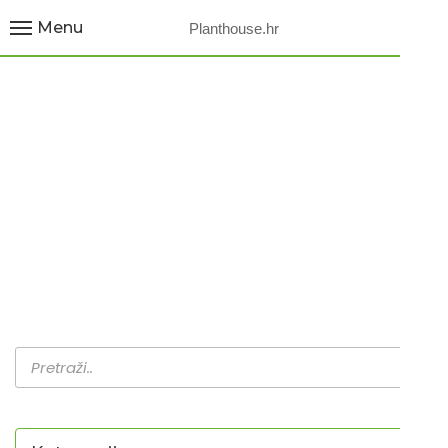
Menu
Planthouse.hr
-BAMIJA / OKRA /
CLEMSON-
Home
Proizvodi
-Bamija / Okra / Clemson-