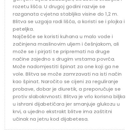
rozetu lišća. U drugoj godini razvije se
razganata cvjetna stabljika visine do 1,2 m.
Blitva se uzgaja radi lišća, a koristi se i plojka i
peteljka.
Najčešće se koristi kuhana u malo vode i
začinjena maslinovim uljem i češnjakom, ali
može se i pirjati te pripremati na druge
načine zajedno s drugim vrstama povrća.
Može nadomjestiti špinat za one koji ga ne
vole. Blitva se može zamrzavati na isti način
kao špinat. Naročito se cijeni za reguliranje
probave, dobar je diuretik, a preporučuje se
protiv slabokrvnosti. Blitva je vrlo korisna biljka
u ishrani dijabetičara jer smanjuje glukozu u
krvi, a ujedno ekstrakt blitve ima zaštitni
učinak na jetru kod dijabetesa.