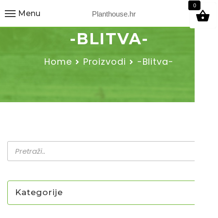
9
0
Menu
Planthouse.hr
-BLITVA-
Home
Proizvodi
-Blitva-
Kategorije
NOVO U PONUDI SADNICA