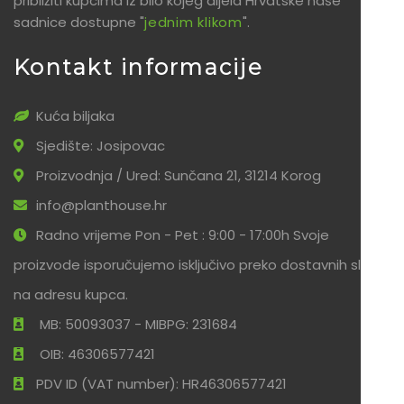
približiti kupcima iz bilo kojeg dijela Hrvatske naše
sadnice dostupne "
jednim klikom
".
Kontakt informacije
Kuća biljaka
Sjedište: Josipovac
Proizvodnja / Ured: Sunčana 21, 31214 Korog
info@planthouse.hr
Radno vrijeme Pon - Pet : 9:00 - 17:00h Svoje
proizvode isporučujemo isključivo preko dostavnih službi
na adresu kupca.
MB: 50093037 - MIBPG: 231684
OIB: 46306577421
PDV ID (VAT number): HR46306577421