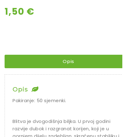
1,50
€
Opis
Opis
Pakiranje: 50 sjemenki.
Blitva je dvogodišnja biljka. U prvoj godini
razvije dubok i razgranat korijen, koji je u
gornjem dijelu zadebljan, skraćenu stabljiku i