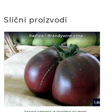
Slični proizvodi
Rajčica / Brandywine crna
1,80
€
Sezona sjemena je završena do jeseni.