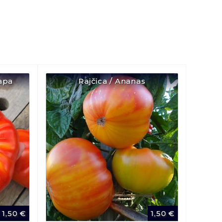
apa
Rajčica / Ananas
1,50
€
1,50
€