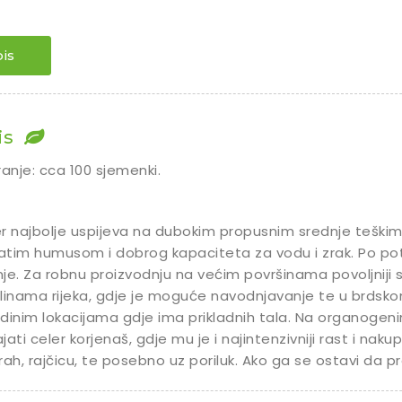
is
is
ranje: cca 100 sjemenki.
r najbolje uspijeva na dubokim propusnim srednje teškim t
tim humusom i dobrog kapaciteta za vodu i zrak. Po potr
je. Za robnu proizvodnju na većim površinama povoljniji s
linama rijeka, gdje je moguće navodnjavanje te u brdsko
dinim lokacijama gdje ima prikladnih tala. Na organoge
jati celer korjenaš, gdje mu je i najintenzivniji rast i nak
rah, rajčicu, te posebno uz poriluk. Ako ga se ostavi da pr