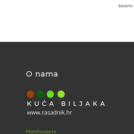
Sezona 
O nama
Planthouse.hr