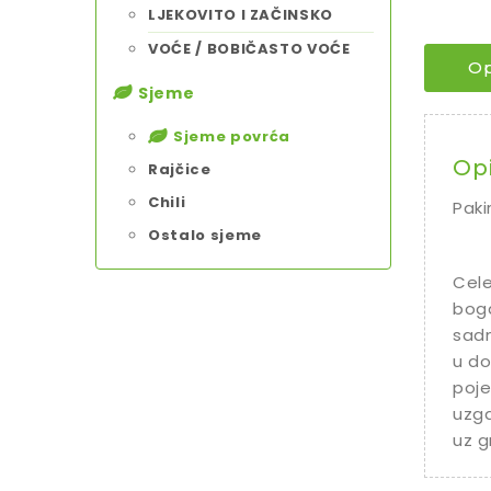
LJEKOVITO I ZAČINSKO
VOĆE / BOBIČASTO VOĆE
Op
Sjeme
Sjeme povrća
Op
Rajčice
Chili
Paki
Ostalo sjeme
Cele
boga
sadn
u do
poje
uzga
uz g