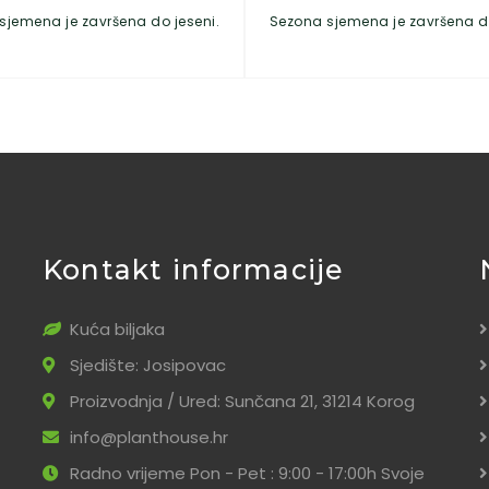
sjemena je završena do jeseni.
Sezona sjemena je završena do
Kontakt informacije
Kuća biljaka
Sjedište: Josipovac
Proizvodnja / Ured: Sunčana 21, 31214 Korog
info@planthouse.hr
Radno vrijeme Pon - Pet : 9:00 - 17:00h Svoje