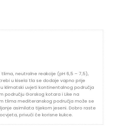
lima, neutralne reakcije (pH 6,5 – 7,5),
ebi u kisela tla se dodaje vapno prije
u klimatski uvjeti kontinentalnog područja
m području Gorskog kotara i Like na
nim tlima mediteranskog područja može se
upljanje asimilata tijekom jeseni. Dobro raste
ocvjeta, privući će korisne kukce.