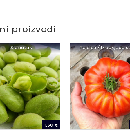
čni proizvodi
Slanutak
Rajčica / Medvjeđa š
1,50
€