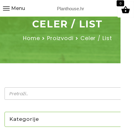
9
0
Menu
Planthouse.hr
CELER / LIST
Home
Proizvodi
Celer / List
Kategorije
NOVO U PONUDI SADNICA