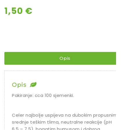
1,50
€
Opis
Opis
Pakiranje: cca 100 sjemenki.
Celer najbolje uspijeva na dubokim propusnim
srednje teškim tlima, neutralne reakcije (pH
6,5 – 7,5), bogatim humusom i dobrog