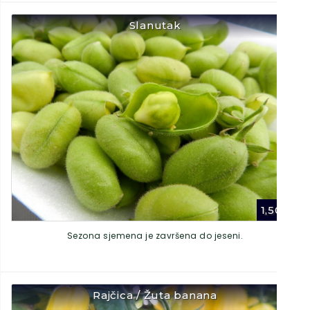
Slanutak
1,50
€
Sezona sjemena je završena do jeseni.
Rajčica / Žuta banana