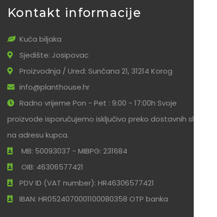
Kontakt informacije
Kuća biljaka
Sjedište: Josipovac
Proizvodnja / Ured: Sunčana 21, 31214 Korog
info@planthouse.hr
Radno vrijeme Pon - Pet : 9:00 - 17:00h Svoje
proizvode isporučujemo isključivo preko dostavnih službi
na adresu kupca.
MB: 50093037 - MIBPG: 231684
OIB: 46306577421
PDV ID (VAT number): HR46306577421
IBAN: HR0524070001100080358 OTP banka