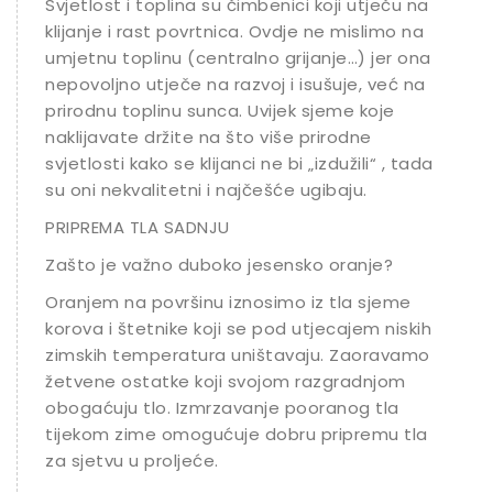
Svjetlost i toplina su čimbenici koji utječu na
klijanje i rast povrtnica. Ovdje ne mislimo na
umjetnu toplinu (centralno grijanje…) jer ona
nepovoljno utječe na razvoj i isušuje, već na
prirodnu toplinu sunca. Uvijek sjeme koje
naklijavate držite na što više prirodne
svjetlosti kako se klijanci ne bi „izdužili“ , tada
su oni nekvalitetni i najčešće ugibaju.
PRIPREMA TLA SADNJU
Zašto je važno duboko jesensko oranje?
Oranjem na površinu iznosimo iz tla sjeme
korova i štetnike koji se pod utjecajem niskih
zimskih temperatura uništavaju. Zaoravamo
žetvene ostatke koji svojom razgradnjom
obogaćuju tlo. Izmrzavanje pooranog tla
tijekom zime omogućuje dobru pripremu tla
za sjetvu u proljeće.