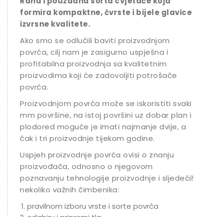
Rana i pouzdana sorta cvjetače koja
formira kompaktne, čvrste i bijele glavice
izvrsne kvalitete.
Ako smo se odlučili baviti proizvodnjom
povrća, cilj nam je zasigurno uspješna i
profitabilna proizvodnja sa kvalitetnim
proizvodima koji će zadovoljiti potrošače
povrća.
Proizvodnjom povrća može se iskoristiti svaki
mm površine, na istoj površini uz dobar plan i
plodored moguće je imati najmanje dvije, a
čak i tri proizvodnje tijekom godine.
Uspjeh proizvodnje povrća ovisi o znanju
proizvođača, odnosno o njegovom
poznavanju tehnologije proizvodnje i sljedećih
nekoliko važnih čimbenika:
pravilnom izboru vrste i sorte povrća