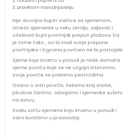
odabiru i pripremi tla
pravilnom navodnjavanju
Nije dovoljno kupiti vrećice sa sjemenom,
istresti sjemenke u neku zemlju, zaljevati i
očekivati bujni povrtnjak prepun plodova. Da
je tome tako , svi bi imali svoje prepune
povrtnjake i trgovina povrćem ne bi postojale.
Sjeme koje imamo u ponudi je naše domaće
sjeme povrća koje se ne uzgaja intenzivno,
svoje povrće ne prskamo pesticidima.
Ovisno o vrsti povrća, čekamo kraj zriobe,
plodove čistimo, odvajamo i sjemenke sušimo
na suncu.
Svaku sortu sjemena koju imamo u ponudi i
sami koristimo u proizvodnji.