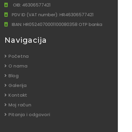
OIB: 46306577421
PDV ID (VAT number): HR46306577421
IBAN: HR0524070001100080358 OTP banka
Navigacija
Početna
O nama
Blog
Galerija
Kontakt
Moj račun
Pitanja i odgovori