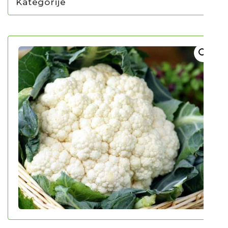
Kategorije
NOVO U PONUDI SADNICA
SADNICE
UKRASNO BILJE I TRAJNICE
GRMOVI/DRVEĆE
HIT SEZONE*** VRTNI SLJEZOVI
UKRASNE TRAVE
HORTENZIJE
LJEKOVITO I ZAČINSKO
VOĆE / BOBIČASTO VOĆE
Sjeme
Sjeme povrća
Rajčice