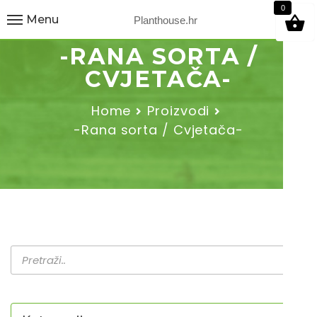
9
0
Menu
Planthouse.hr
-RANA SORTA /
CVJETAČA-
Home
Proizvodi
-Rana sorta / Cvjetača-