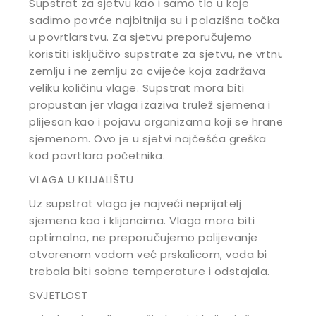
Supstrat za sjetvu kao i samo tlo u koje
sadimo povrće najbitnija su i polazišna točka
u povrtlarstvu. Za sjetvu preporučujemo
koristiti isključivo supstrate za sjetvu, ne vrtnu
zemlju i ne zemlju za cvijeće koja zadržava
veliku količinu vlage. Supstrat mora biti
propustan jer vlaga izaziva trulež sjemena i
plijesan kao i pojavu organizama koji se hrane
sjemenom. Ovo je u sjetvi najčešća greška
kod povrtlara početnika.
VLAGA U KLIJALIŠTU
Uz supstrat vlaga je najveći neprijatelj
sjemena kao i klijancima. Vlaga mora biti
optimalna, ne preporučujemo polijevanje
otvorenom vodom već prskalicom, voda bi
trebala biti sobne temperature i odstajala.
SVJETLOST