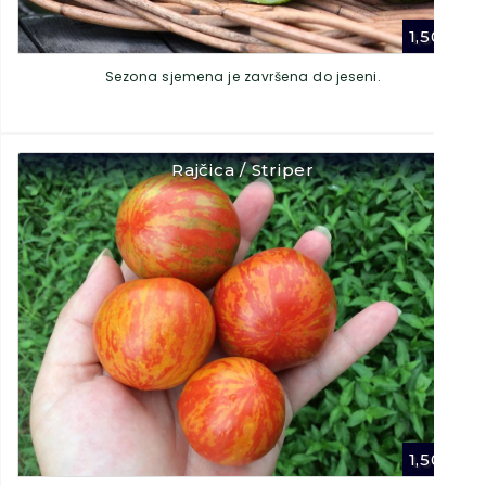
1,50
€
Sezona sjemena je završena do jeseni.
Rajčica / Striper
1,50
€