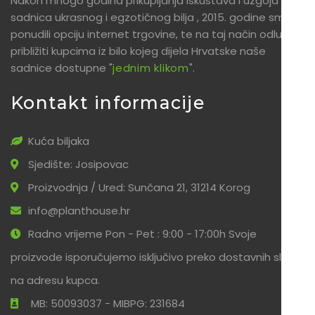
Nakon mnogo godina prikupljanja iskustava i uzgoja
sadnica ukrasnog i egzotičnog bilja , 2015. godine smo
ponudili opciju internet trgovine, te na taj način odlučili
približiti kupcima iz bilo kojeg dijela Hrvatske naše
sadnice dostupne "
jednim klikom
".
Kontakt informacije
Kuća biljaka
Sjedište: Josipovac
Proizvodnja / Ured: Sunčana 21, 31214 Korog
info@planthouse.hr
Radno vrijeme Pon - Pet : 9:00 - 17:00h Svoje
proizvode isporučujemo isključivo preko dostavnih službi
na adresu kupca.
MB: 50093037 - MIBPG: 231684