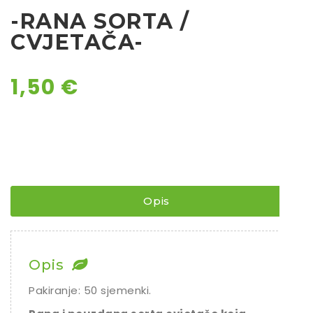
-RANA SORTA /
Chili
CVJETAČA-
Ostalo sjeme
1,50
€
Opis
Opis
Pakiranje: 50 sjemenki.