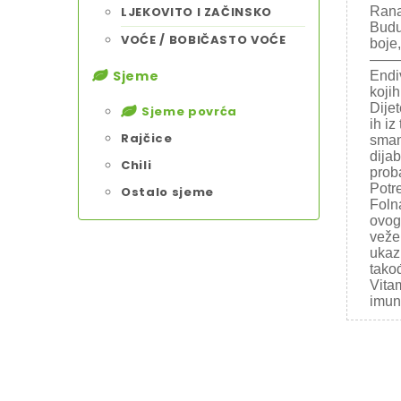
LJEKOVITO I ZAČINSKO
Rana
Budu
VOĆE / BOBIČASTO VOĆE
boje
——
Sjeme
Endiv
koji
Dije
Sjeme povrća
ih iz
Rajčice
smanj
dijab
Chili
proba
Potr
Ostalo sjeme
Foln
ovog
veže 
ukaz
tako
Vitam
imuno