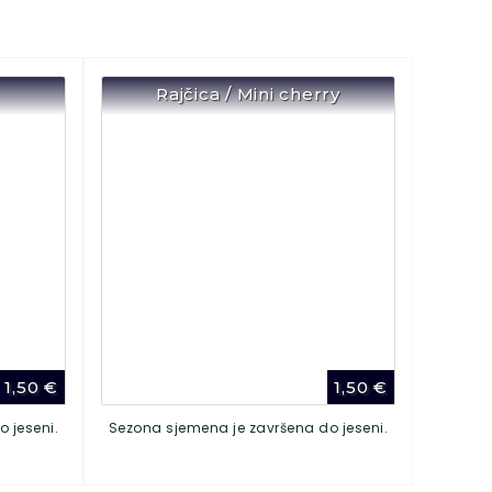
Rajčica / Mini cherry
1,50
€
1,50
€
 jeseni.
Sezona sjemena je završena do jeseni.