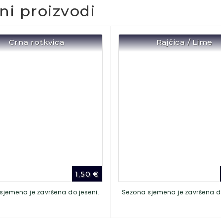
čni proizvodi
Crna rotkvica
Rajčica / Lime
1,50
€
sjemena je završena do jeseni.
Sezona sjemena je završena do