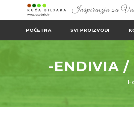
Inspiracija za Vaš 
POČETNA
SVI PROIZVODI
K
-ENDIVIA 
H