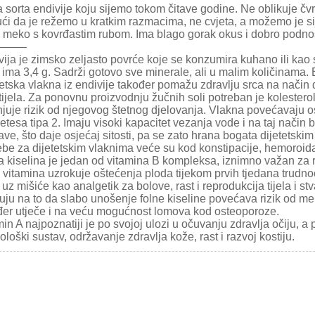
 sorta endivije koju sijemo tokom čitave godine. Ne oblikuje čv
ći da je režemo u kratkim razmacima, ne cvjeta, a možemo je sij
, meko s kovrđastim rubom. Ima blago gorak okus i dobro podno
——–
ija je zimsko zeljasto povrće koje se konzumira kuhano ili kao s
h ima 3,4 g. Sadrži gotovo sve minerale, ali u malim količinama.
tetska vlakna iz endivije također pomažu zdravlju srca na način 
 tijela. Za ponovnu proizvodnju žučnih soli potreban je kolestero
uje rizik od njegovog štetnog djelovanja. Vlakna povećavaju osje
etesa tipa 2. Imaju visoki kapacitet vezanja vode i na taj način
ve, što daje osjećaj sitosti, pa se zato hrana bogata dijetetski
ebe za dijetetskim vlaknima veće su kod konstipacije, hemoroida,
a kiselina je jedan od vitamina B kompleksa, iznimno važan za 
 vitamina uzrokuje oštećenja ploda tijekom prvih tjedana trudnoć
uz mišiće kao analgetik za bolove, rast i reprodukcija tijela i st
uju na to da slabo unošenje folne kiseline povećava rizik od men
đer utječe i na veću mogućnost lomova kod osteoporoze.
in A najpoznatiji je po svojoj ulozi u očuvanju zdravlja očiju, a
loški sustav, održavanje zdravlja kože, rast i razvoj kostiju.