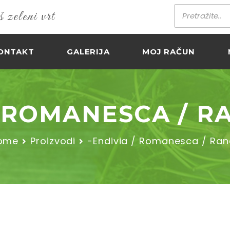
zeleni vrt
ONTAKT
GALERIJA
MOJ RAČUN
/ ROMANESCA / R
ome
Proizvodi
-Endivia / Romanesca / Ran