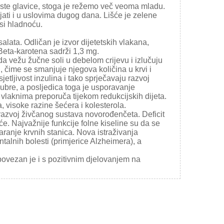
rste glavice, stoga je režemo več veoma mladu.
ati i u uslovima dugog dana. Lišće je zelene
si hladnoću.
alata. Odličan je izvor dijetetskih vlakana,
 Beta-karotena sadrži 1,3 mg.
da vežu žučne soli u debelom crijevu i izlučuju
l, čime se smanjuje njegova količina u krvi i
tljivost inzulina i tako sprječavaju razvoj
 bubre, a posljedica toga je usporavanje
m vlaknima preporuča tijekom redukcijskih dijeta.
 visoke razine šećera i kolesterola.
razvoj živčanog sustava novorođenčeta. Deficit
e. Najvažnije funkcije folne kiseline su da se
varanje krvnih stanica. Nova istraživanja
talnih bolesti (primjerice Alzheimera), a
 povezan je i s pozitivnim djelovanjem na