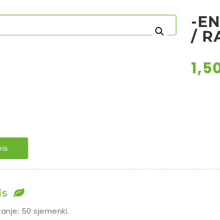
-E
/ R
1,5
is
is
ranje: 50 sjemenki.