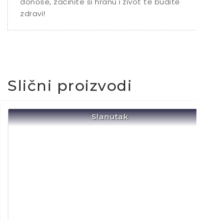
donose, začinite si hranu i život te budite
zdravi!
Slični proizvodi
Slanutak