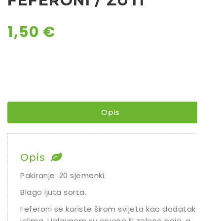
FEFERONI / ŽUTI
1,50
€
Opis
Opis
Pakiranje: 20 sjemenki.
Blago ljuta sorta.
Feferoni se koriste širom svijeta kao dodatak
jelima. Uglavnom su crvene ili zelene boje, a