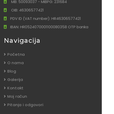
MB: 50093037 - MIBPG: 231684
OIB: 46306577421
PDV ID (VAT number): HR46306577421
IBAN: HR0524070001100080358 OTP banka
Navigacija
Početna
O nama
Blog
Galerija
Kontakt
Moj račun
Pitanja i odgovori