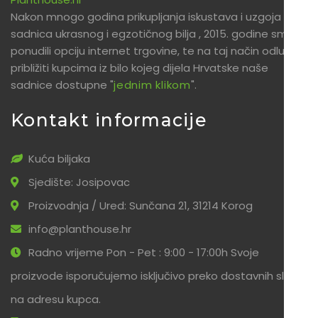
Nakon mnogo godina prikupljanja iskustava i uzgoja
sadnica ukrasnog i egzotičnog bilja , 2015. godine smo
ponudili opciju internet trgovine, te na taj način odlučili
približiti kupcima iz bilo kojeg dijela Hrvatske naše
sadnice dostupne "
jednim klikom
".
Kontakt informacije
Kuća biljaka
Sjedište: Josipovac
Proizvodnja / Ured: Sunčana 21, 31214 Korog
info@planthouse.hr
Radno vrijeme Pon - Pet : 9:00 - 17:00h Svoje
proizvode isporučujemo isključivo preko dostavnih službi
na adresu kupca.