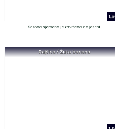
1,50
€
Sezona sjemena je završena do jeseni.
Rajčica / Žuta banana
1,50
€