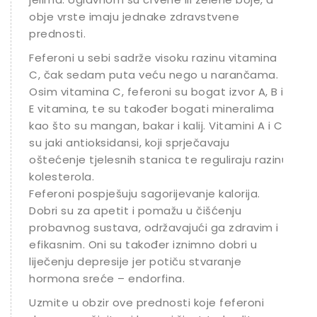
obje vrste imaju jednake zdravstvene
prednosti.
Feferoni u sebi sadrže visoku razinu vitamina
C, čak sedam puta veću nego u narančama.
Osim vitamina C, feferoni su bogat izvor A, B i
E vitamina, te su također bogati mineralima
kao što su mangan, bakar i kalij. Vitamini A i C
su jaki antioksidansi, koji sprječavaju
oštećenje tjelesnih stanica te reguliraju razinu
kolesterola.
Feferoni pospješuju sagorijevanje kalorija.
Dobri su za apetit i pomažu u čišćenju
probavnog sustava, održavajući ga zdravim i
efikasnim. Oni su također iznimno dobri u
liječenju depresije jer potiču stvaranje
hormona sreće – endorfina.
Uzmite u obzir ove prednosti koje feferoni