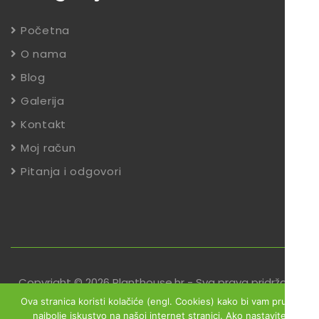
Početna
O nama
Blog
Galerija
Kontakt
Moj račun
Pitanja i odgovori
Copyright © 2026 Planthouse.hr - Sva prava pridržana
Ova stranica koristi kolačiće (engl. Cookies) kako bi vam pružili
Uvjeti poslovanja
Reklamacije
Zaštita podataka
najbolje iskustvo na našoj internet stranici. Ako nastavite