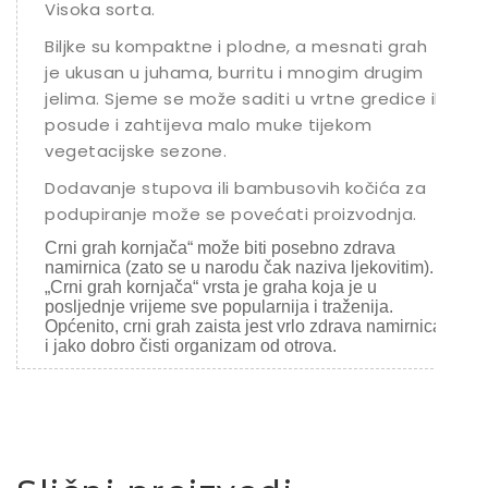
Visoka sorta.
Biljke su kompaktne i plodne, a mesnati grah
je ukusan u juhama, burritu i mnogim drugim
jelima. Sjeme se može saditi u vrtne gredice ili
posude i zahtijeva malo muke tijekom
vegetacijske sezone.
Dodavanje stupova ili bambusovih kočića za
podupiranje može se povećati proizvodnja.
Crni grah kornjača“ može biti posebno zdrava
namirnica (zato se u narodu čak naziva ljekovitim).
„Crni grah kornjača“ vrsta je graha koja je u
posljednje vrijeme sve popularnija i traženija.
Općenito, crni grah zaista jest vrlo zdrava namirnica
i jako dobro čisti organizam od otrova.