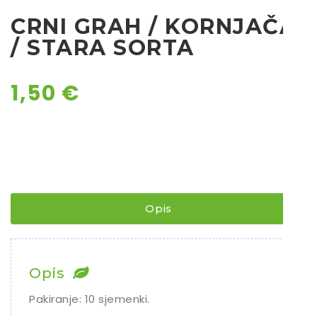
Rajčice
CRNI GRAH / KORNJAČA
Chili
/ STARA SORTA
Ostalo sjeme
1,50
€
Opis
Opis
Pakiranje: 10 sjemenki.