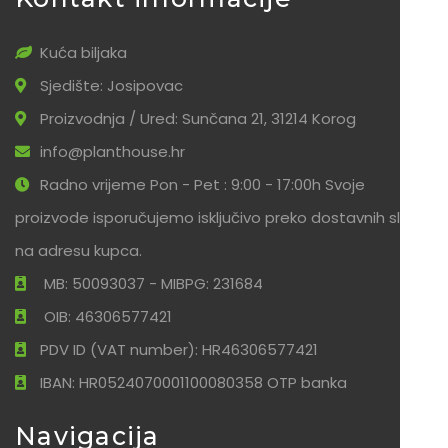
Kuća biljaka
Sjedište: Josipovac
Proizvodnja / Ured: Sunčana 21, 31214 Korog
info@planthouse.hr
Radno vrijeme Pon - Pet : 9:00 - 17:00h Svoje
proizvode isporučujemo isključivo preko dostavnih službi
na adresu kupca.
MB: 50093037 - MIBPG: 231684
OIB: 46306577421
PDV ID (VAT number): HR46306577421
IBAN: HR0524070001100080358 OTP banka
Navigacija