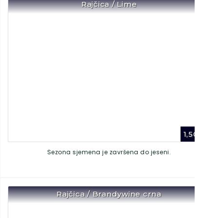
Rajčica / Lime
1,50
€
Sezona sjemena je završena do jeseni.
Rajčica / Brandywine crna