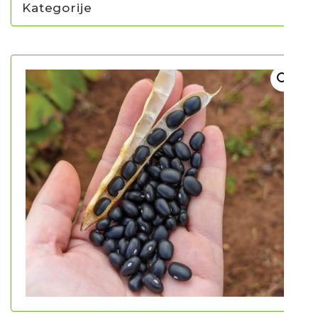
Kategorije
NOVO U PONUDI SADNICA
SADNICE
UKRASNO BILJE I TRAJNICE
GRMOVI/DRVEĆE
HIT SEZONE*** VRTNI SLJEZOVI
UKRASNE TRAVE
HORTENZIJE
LJEKOVITO I ZAČINSKO
VOĆE / BOBIČASTO VOĆE
Sjeme
Sjeme povrća