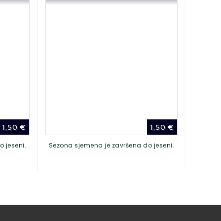
1,50
€
1,50
€
 jeseni.
Sezona sjemena je završena do jeseni.