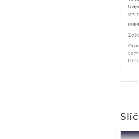
Uvij
oni 
PRI
Zašt
Oran
temp
Izmr
Sli