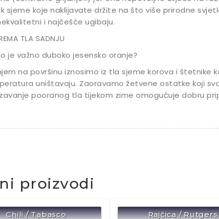
ek sjeme koje naklijavate držite na što više prirodne svjetlos
nekvalitetni i najčešće ugibaju.
PREMA TLA SADNJU
o je važno duboko jesensko oranje?
jem na površinu iznosimo iz tla sjeme korova i štetnike k
eratura uništavaju. Zaoravamo žetvene ostatke koji sv
zavanje pooranog tla tijekom zime omogućuje dobru pripr
čni proizvodi
Chili / Tabasco
Rajčica / Rutgers