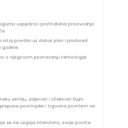
sigurno uspješna i profitabilna proizvodnja
ća.
 istoj površini uz dobar plan i plodored
m godine.
sno o njegovom poznavanju tehnologije
eku zemlju, zaljevati i očekivati bujni
e prepune povrtnjake i trgovina povrćem ne
e se ne uzgaja intenzivno, svoje povrće