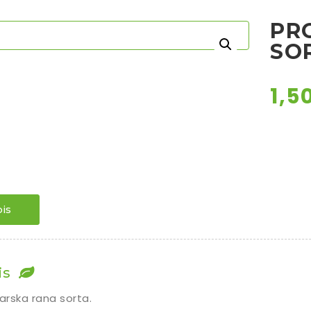
PR
SO
1,5
is
is
rska rana sorta.