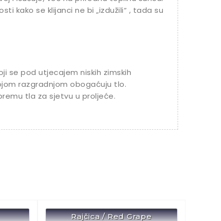
ti kako se klijanci ne bi „izdužili“ , tada su
oji se pod utjecajem niskih zimskih
ojom razgradnjom obogaćuju tlo.
emu tla za sjetvu u proljeće.
Rajčica / Red Grape