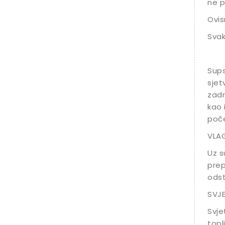
ne p
Ovis
Svak
Sups
sjet
zadr
kao 
poče
VLAG
Uz s
prep
odst
SVJ
Svje
topl