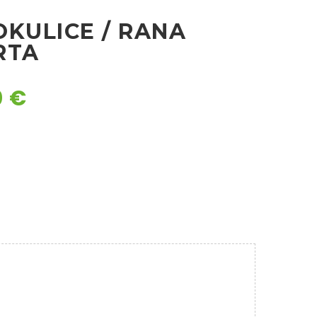
OKULICE / RANA
RTA
0
€