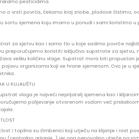
rskamo pesticidima.
no o vrsti povrća, čekamo kraj zriobe, plodove čistimo,
u sortu sjemena koju imamo u ponudi i sami koristimo u p
trat za sjetvu kao i samo tlo u koje sadimo povrće najbitn
vu preporučujemo koristiti isključivo supstrate za sjetvu, 
žava veliku količinu vlage. Supstrat mora biti propustan je
i pojavu organizama koji se hrane sjemenom. Ovo je u sje
tnika.
A U KLIJALIŠTU
upstrat vlaga je najveći neprijatelj sjemena kao i klijanc
oručujemo polijevanje otvorenom vodom već prskalicom, 
ajala.
ETLOST
tlost i toplina su čimbenici koji utječu na klijanje i rast 
inu (centralno grijanje…) jer ona nepovoljno utječe na razv