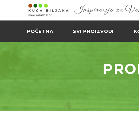
Inspiracija za Vaš 
POČETNA
SVI PROIZVODI
K
PRO