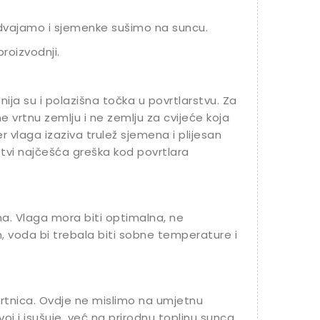
 odvajamo i sjemenke sušimo na suncu.
roizvodnji.
ija su i polazišna točka u povrtlarstvu. Za
ne vrtnu zemlju i ne zemlju za cvijeće koja
r vlaga izaziva trulež sjemena i plijesan
tvi najčešća greška kod povrtlara
ima. Vlaga mora biti optimalna, ne
voda bi trebala biti sobne temperature i
povrtnica. Ovdje ne mislimo na umjetnu
oj i isušuje, već na prirodnu toplinu sunca.