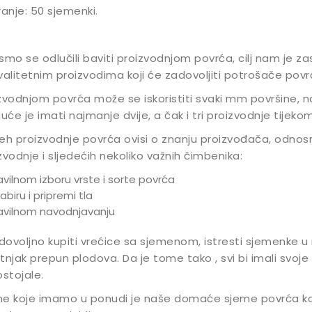
ranje: 50 sjemenki.
smo se odlučili baviti proizvodnjom povrća, cilj nam je za
valitetnim proizvodima koji će zadovoljiti potrošače povr
zvodnjom povrća može se iskoristiti svaki mm površine, na
će je imati najmanje dvije, a čak i tri proizvodnje tijeko
eh proizvodnje povrća ovisi o znanju proizvođača, odno
zvodnje i sljedećih nekoliko važnih čimbenika:
avilnom izboru vrste i sorte povrća
abiru i pripremi tla
avilnom navodnjavanju
 dovoljno kupiti vrećice sa sjemenom, istresti sjemenke u n
tnjak prepun plodova. Da je tome tako , svi bi imali svoj
ostojale.
e koje imamo u ponudi je naše domaće sjeme povrća koj