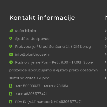
Kontakt informacije
Kuća biljaka
Sjedište: Josipovac
Proizvodnja / Ured: Sunčana 21, 31214 Korog
info@planthouse.hr
Radno vrijeme Pon - Pet : 9:00 - 17:00h Svoje
proizvode isporučujemo isključivo preko dostavnih
službi na adresu kupca.
MB: 50093037 - MIBPG: 231684
OIB: 46306577421
PDV ID (VAT number): HR46306577421