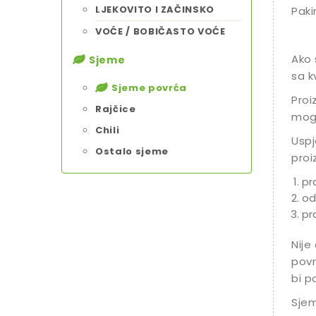
LJEKOVITO I ZAČINSKO
Paki
VOĆE / BOBIČASTO VOĆE
Ako 
Sjeme
sa k
Sjeme povrća
Proi
Rajčice
mogu
Chili
Uspj
Ostalo sjeme
proi
pr
od
pr
Nije
povr
bi p
Sjem