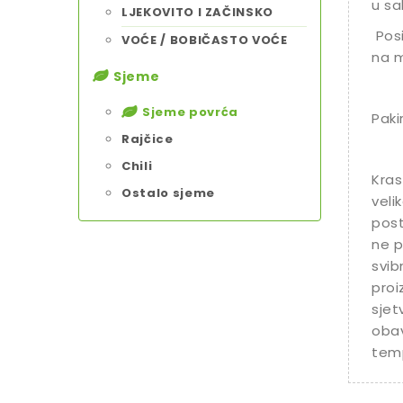
u sa
LJEKOVITO I ZAČINSKO
Posi
VOĆE / BOBIČASTO VOĆE
na m
Sjeme
Sjeme povrća
Paki
Rajčice
Chili
Kras
Ostalo sjeme
veli
post
ne p
svib
proi
sjet
obav
temp