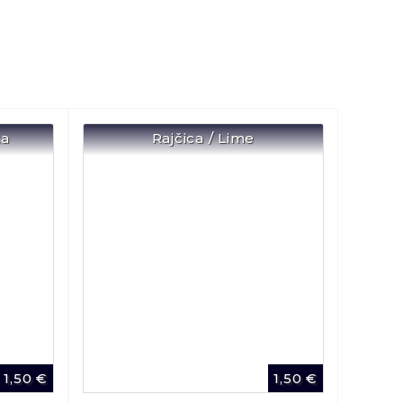
ta
Rajčica / Lime
1,50
€
1,50
€