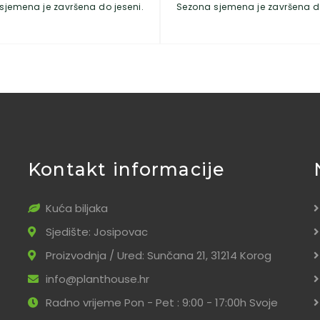
sjemena je završena do jeseni.
Sezona sjemena je završena do
Kontakt informacije
Kuća biljaka
Sjedište: Josipovac
Proizvodnja / Ured: Sunčana 21, 31214 Korog
info@planthouse.hr
Radno vrijeme Pon - Pet : 9:00 - 17:00h Svoje