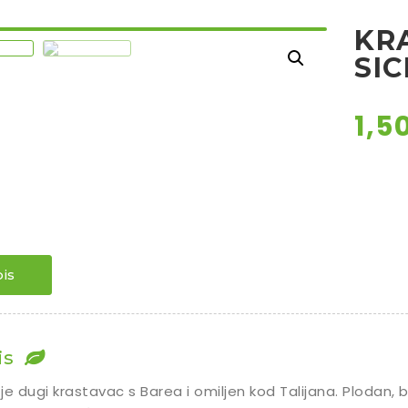
KR
SIC
1,5
is
is
je dugi krastavac s Barea i omiljen kod Talijana. Plodan,