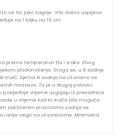
o se tlo jako zagrije. Vrlo dobro uspijeva
đuje na 1 biljku na 15 cm.
ma prema temperaturi tla i zraka. Zbog
ijekom plodonošenja. Stoga se, u ili sadnje
i malč. Sjetva ili sadnja na otvoreno se
etnih mrazeva. To je u drugoj polovici
u posljednje vrijeme uzgajaju iz presadnica
sade u vrijeme kad bi inače bila moguća
anim zaštićenim prostorima sadnja se
na ranije nego na otvorenome. Minimalna