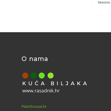
Sezona 
O nama
Planthouse.hr