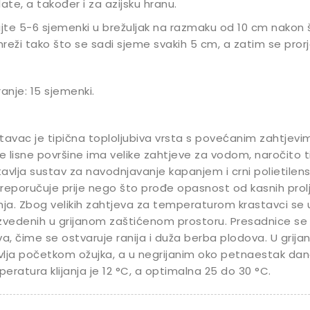
late, a također i za azijsku hranu.
jte 5-6 sjemenki u brežuljak na razmaku od 10 cm nakon št
reži tako što se sadi sjeme svakih 5 cm, a zatim se prorje
ranje: 15 sjemenki.
tavac je tipična toploljubiva vrsta s povećanim zahtjevi
ke lisne površine ima velike zahtjeve za vodom, naročito t
avlja sustav za navodnjavanje kapanjem i crni polietilensk
reporučuje prije nego što prođe opasnost od kasnih prolj
nja. Zbog velikih zahtjeva za temperaturom krastavci se 
zvedenih u grijanom zaštićenom prostoru. Presadnice se 
va, čime se ostvaruje ranija i duža berba plodova. U grij
lja početkom ožujka, a u negrijanim oko petnaestak da
eratura klijanja je 12 °C, a optimalna 25 do 30 °C.