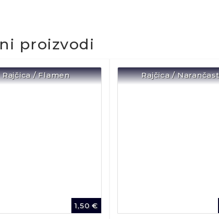
čni proizvodi
Rajčica / Flamen
Rajčica / Narančas
1,50
€