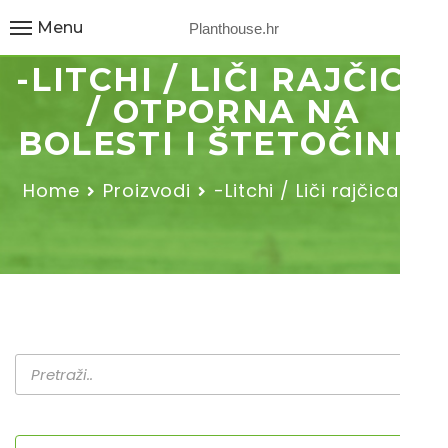
Menu
Planthouse.hr
-LITCHI / LIČI RAJČICA
/ OTPORNA NA
BOLESTI I ŠTETOČINE-
Home
Proizvodi
-Litchi / Liči rajčica /…