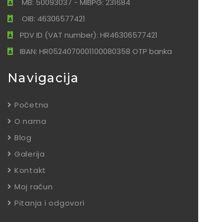
MB: 50093037 - MIBPG: 231684
OIB: 46306577421
PDV ID (VAT number): HR46306577421
IBAN: HR0524070001100080358 OTP banka
Navigacija
Početna
O nama
Blog
Galerija
Kontakt
Moj račun
Pitanja i odgovori