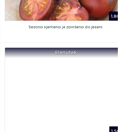
1,80
€
Sezona sjemena je završena do jeseni.
Slanutak
1,50
€