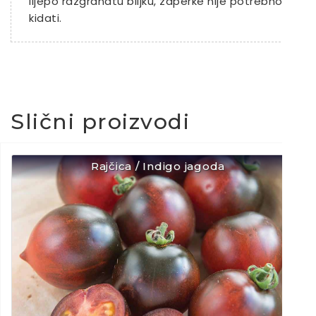
lijepo razgranatu biljku, zaperke nije potrebno
kidati.
Slični proizvodi
Rajčica / Indigo jagoda