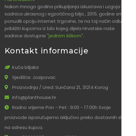
Nakon mnogo godina prikupljanja iskustava i uzgoja
sadnica ukrasnog i egzotičnog bilja , 2015. godine smo
ponudili opciju internet trgovine, te na taj način odlučili
približiti kupcima iz bilo kojeg dijela Hrvatske naše
sadnice dostupne "
jednim klikom
".
Kontakt informacije
Kuća biljaka
Sjedište: Josipovac
Proizvodnja / Ured: Sunčana 21, 31214 Korog
info@planthouse.hr
Radno vrijeme Pon - Pet : 9:00 - 17:00h Svoje
proizvode isporučujemo isključivo preko dostavnih službi
na adresu kupca.