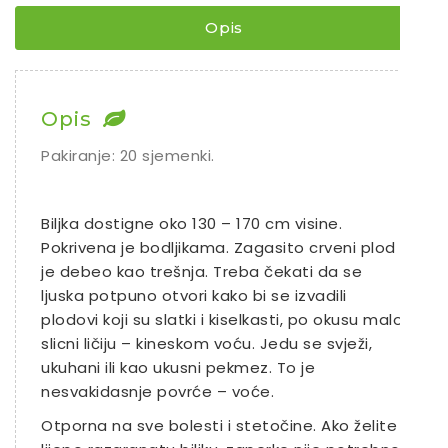
Rajčice
Opis
Chili
Ostalo sjeme
Opis
Pakiranje: 20 sjemenki.
Biljka dostigne oko 130 – 170 cm visine.
Pokrivena je bodljikama.
Zagasito crveni plod
je debeo kao trešnja. Treba čekati da se
ljuska potpuno otvori kako bi se izvadili
plodovi koji su slatki i kiselkasti, po okusu malo
slicni ličiju – kineskom voću. Jedu se svježi,
ukuhani ili kao ukusni pekmez. To je
nesvakidasnje povrće – voće.
Otporna na sve bolesti i stetočine.
Ako želite