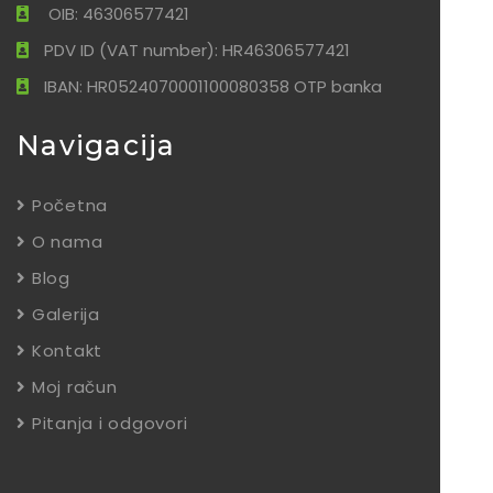
OIB: 46306577421
PDV ID (VAT number): HR46306577421
IBAN: HR0524070001100080358 OTP banka
Navigacija
Početna
O nama
Blog
Galerija
Kontakt
Moj račun
Pitanja i odgovori