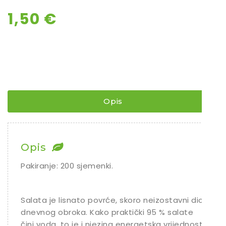
1,50
€
Opis
Opis
Pakiranje: 200 sjemenki.
Salata je lisnato povrće, skoro neizostavni dio
dnevnog obroka. Kako praktički 95 % salate
čini voda, to je i njezina energetska vrijednost