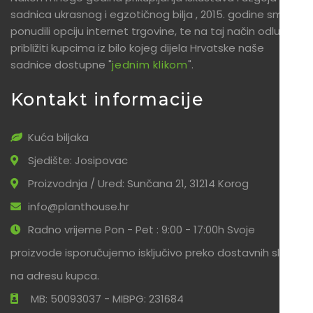
sadnica ukrasnog i egzotičnog bilja , 2015. godine smo
ponudili opciju internet trgovine, te na taj način odlučili
približiti kupcima iz bilo kojeg dijela Hrvatske naše
sadnice dostupne "
jednim klikom
".
Kontakt informacije
Kuća biljaka
Sjedište: Josipovac
Proizvodnja / Ured: Sunčana 21, 31214 Korog
info@planthouse.hr
Radno vrijeme Pon - Pet : 9:00 - 17:00h Svoje
proizvode isporučujemo isključivo preko dostavnih službi
na adresu kupca.
MB: 50093037 - MIBPG: 231684