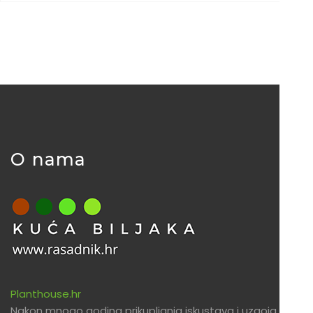
O nama
Planthouse.hr
Nakon mnogo godina prikupljanja iskustava i uzgoja