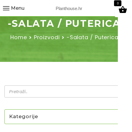
9
0
Menu
Planthouse.hr
-SALATA / PUTERICA-
Home
Proizvodi
-Salata / Puterica-
Kategorije
NOVO U PONUDI SADNICA