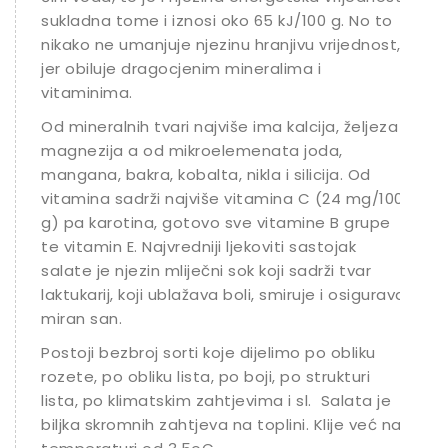
sukladna tome i iznosi oko 65 kJ/100 g. No to
nikako ne umanjuje njezinu hranjivu vrijednost,
jer obiluje dragocjenim mineralima i
vitaminima.
Od mineralnih tvari najviše ima kalcija, željeza i
magnezija a od mikroelemenata joda,
mangana, bakra, kobalta, nikla i silicija. Od
vitamina sadrži najviše vitamina C (24 mg/100
g) pa karotina, gotovo sve vitamine B grupe
te vitamin E. Najvredniji ljekoviti sastojak
salate je njezin mliječni sok koji sadrži tvar
laktukarij, koji ublažava boli, smiruje i osigurava
miran san.
Postoji bezbroj sorti koje dijelimo po obliku
rozete, po obliku lista, po boji, po strukturi
lista, po klimatskim zahtjevima i sl. Salata je
biljka skromnih zahtjeva na toplini. Klije već na