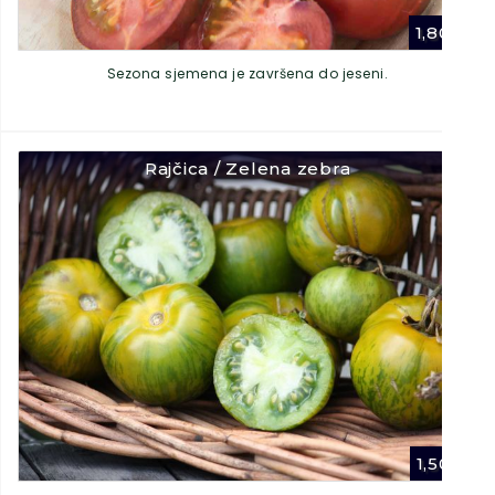
1,80
€
Sezona sjemena je završena do jeseni.
Rajčica / Zelena zebra
1,50
€