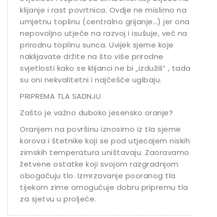
klijanje i rast povrtnica. Ovdje ne mislimo na
umjetnu toplinu (centralno grijanje…) jer ona
nepovoljno utječe na razvoj i isušuje, već na
prirodnu toplinu sunca. Uvijek sjeme koje
naklijavate držite na što više prirodne
svjetlosti kako se klijanci ne bi „izdužili“ , tada
su oni nekvalitetni i najčešće ugibaju.
PRIPREMA TLA SADNJU
Zašto je važno duboko jesensko oranje?
Oranjem na površinu iznosimo iz tla sjeme
korova i štetnike koji se pod utjecajem niskih
zimskih temperatura uništavaju. Zaoravamo
žetvene ostatke koji svojom razgradnjom
obogaćuju tlo. Izmrzavanje pooranog tla
tijekom zime omogućuje dobru pripremu tla
za sjetvu u proljeće.