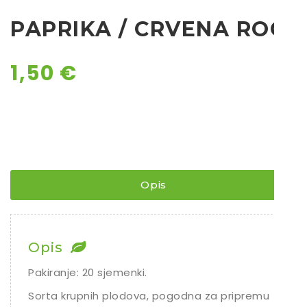
Ostalo sjeme
PAPRIKA / CRVENA ROG
1,50
€
Opis
Opis
Pakiranje: 20 sjemenki.
Sorta krupnih plodova, pogodna za pripremu