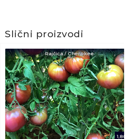
Slični proizvodi
Rajčica / Cherokee
1,80
€