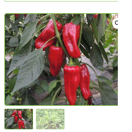
NOVO U PONUDI SADNICA
SADNICE
UKRASNO BILJE I TRAJNICE
GRMOVI/DRVEĆE
HIT SEZONE*** VRTNI SLJEZOVI
UKRASNE TRAVE
HORTENZIJE
LJEKOVITO I ZAČINSKO
VOĆE / BOBIČASTO VOĆE
Sjeme
Sjeme povrća
Rajčice
Chili