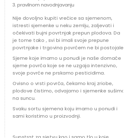
pravilnom navodnjavanju
Nije dovoljno kupiti vrećice sa sjemenom,
istresti sjemenke u neku zemlju, zaljevati i
očekivati bujni povrtnjak prepun plodova. Da
je tome tako , svi bi imali svoje prepune
povrtnjake i trgovina povrćem ne bi postojale.
Sjeme koje imamo u ponudi je naše domaće
sjeme povrća koje se ne uzgaja intenzivno,
svoje povrće ne prskamo pesticidima.
Ovisno o vrsti povrća, čekamo kraj zriobe,
plodove čistimo, odvajamo i sjemenke sušimo
na suncu.
Svaku sortu sjemena koju imamo u ponudi i
sami koristimo u proizvodnji.
Supstrat za sjetvu kao i samo tlo u koje