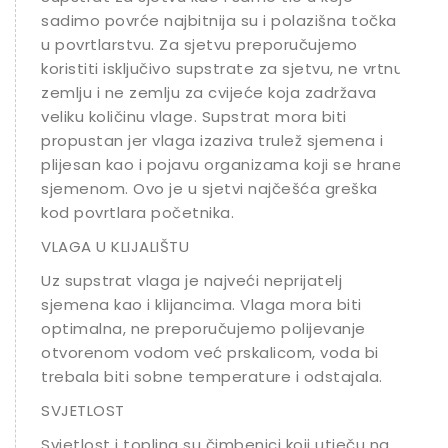
sadimo povrće najbitnija su i polazišna točka
u povrtlarstvu. Za sjetvu preporučujemo
koristiti isključivo supstrate za sjetvu, ne vrtnu
zemlju i ne zemlju za cvijeće koja zadržava
veliku količinu vlage. Supstrat mora biti
propustan jer vlaga izaziva trulež sjemena i
plijesan kao i pojavu organizama koji se hrane
sjemenom. Ovo je u sjetvi najčešća greška
kod povrtlara početnika.
VLAGA U KLIJALIŠTU
Uz supstrat vlaga je najveći neprijatelj
sjemena kao i klijancima. Vlaga mora biti
optimalna, ne preporučujemo polijevanje
otvorenom vodom već prskalicom, voda bi
trebala biti sobne temperature i odstajala.
SVJETLOST
Svjetlost i toplina su čimbenici koji utječu na