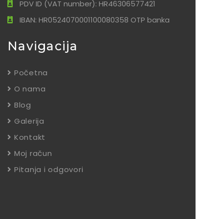
PDV ID (VAT number): HR46306577421
IBAN: HR0524070001100080358 OTP banka
Navigacija
Početna
O nama
Blog
Galerija
Kontakt
Moj račun
Pitanja i odgovori