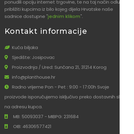
ponudili opciju internet trgovine, te na taj način odlučili
približiti kupcima iz bilo kojeg dijela Hrvatske naše
sadnice dostupne "
jednim klikom
".
Kontakt informacije
Kuća biljaka
Sjedište: Josipovac
Proizvodnja / Ured: Sunčana 21, 31214 Korog
info@planthouse.hr
Radno vrijeme Pon - Pet : 9:00 - 17:00h Svoje
proizvode isporučujemo isključivo preko dostavnih službi
na adresu kupca.
MB: 50093037 - MIBPG: 231684
OIB: 46306577421