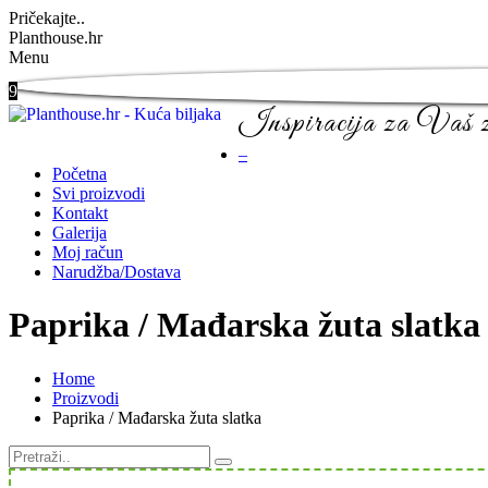
Pričekajte..
Planthouse.hr
Menu
9
Inspiracija za Vaš ze
–
Početna
Svi proizvodi
Kontakt
Galerija
Moj račun
Narudžba/Dostava
Paprika / Mađarska žuta slatka
Home
Proizvodi
Paprika / Mađarska žuta slatka