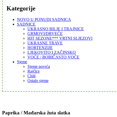
Kategorije
NOVO U PONUDI SADNICA
SADNICE
UKRASNO BILJE I TRAJNICE
GRMOVI/DRVEĆE
HIT SEZONE*** VRTNI SLJEZOVI
UKRASNE TRAVE
HORTENZIJE
LJEKOVITO I ZAČINSKO
VOĆE / BOBIČASTO VOĆE
Sjeme
Sjeme povrća
Rajčice
Chili
Ostalo sjeme
Paprika / Mađarska žuta slatka