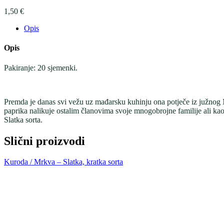
1,50
€
Opis
Opis
Pakiranje: 20 sjemenki.
Premda je danas svi vežu uz mađarsku kuhinju ona potječe iz južnog 
paprika nalikuje ostalim članovima svoje mnogobrojne familije ali kao
Slatka sorta.
Slični proizvodi
Kuroda / Mrkva – Slatka, kratka sorta