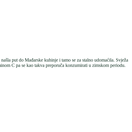
 našla put do Mađarske kuhinje i tamo se za stalno udomaćila. Svježa
vitaminom C pa se kao takva preporuča konzumirati u zimskom periodu.