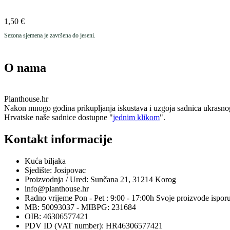
1,50
€
Sezona sjemena je završena do jeseni.
O nama
Planthouse.hr
Nakon mnogo godina prikupljanja iskustava i uzgoja sadnica ukrasnog i e
Hrvatske naše sadnice dostupne "
jednim klikom
".
Kontakt informacije
Kuća biljaka
Sjedište: Josipovac
Proizvodnja / Ured: Sunčana 21, 31214 Korog
info@planthouse.hr
Radno vrijeme Pon - Pet : 9:00 - 17:00h Svoje proizvode ispor
MB: 50093037 - MIBPG: 231684
OIB: 46306577421
PDV ID (VAT number): HR46306577421