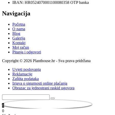
IBAN: HR0524070001100080358 OTP banka
Navigacija
Početna
O nama
Blog
Galerija
Kontakt
Moj račun
Pitanja i odgovori
Copyright © 2026 Planthouse.hr - Sva prava pridržana
Uvjeti poslovanja
Reklamacije
Zaštita podataka
Izjava o sigurnosti online plaćanja
Obrazac za jednostrani raskid ugovora
0
0