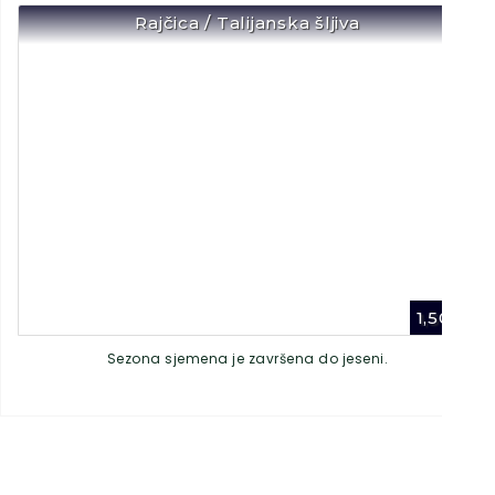
Rajčica / Talijanska šljiva
1,50
€
Sezona sjemena je završena do jeseni.