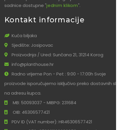
sadnice dostupne "
jednim klikom
".
Kontakt informacije
Kuća biljaka
Sjedište: Josipovac
Proizvodnja / Ured: Sunčana 21, 31214 Korog
info@planthouse.hr
Radno vrijeme Pon - Pet : 9:00 - 17:00h Svoje
proizvode isporučujemo isključivo preko dostavnih službi
na adresu kupca.
MB: 50093037 - MIBPG: 231684
OIB: 46306577421
PDV ID (VAT number): HR46306577421