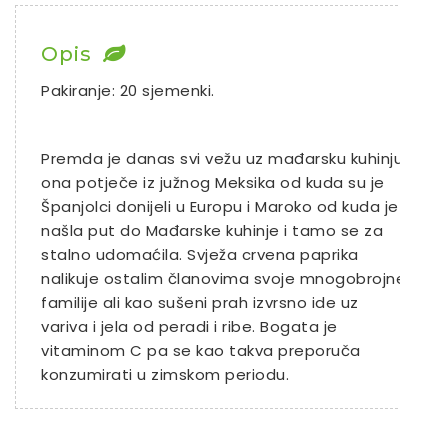
Chili
Opis
Ostalo sjeme
Pakiranje: 20 sjemenki.
Premda je danas svi vežu uz mađarsku kuhinju
ona potječe iz južnog Meksika od kuda su je
Španjolci donijeli u Europu i Maroko od kuda je
našla put do Mađarske kuhinje i tamo se za
stalno udomaćila. Svježa crvena paprika
nalikuje ostalim članovima svoje mnogobrojne
familije ali kao sušeni prah izvrsno ide uz
variva i jela od peradi i ribe. Bogata je
vitaminom C pa se kao takva preporuča
konzumirati u zimskom periodu.