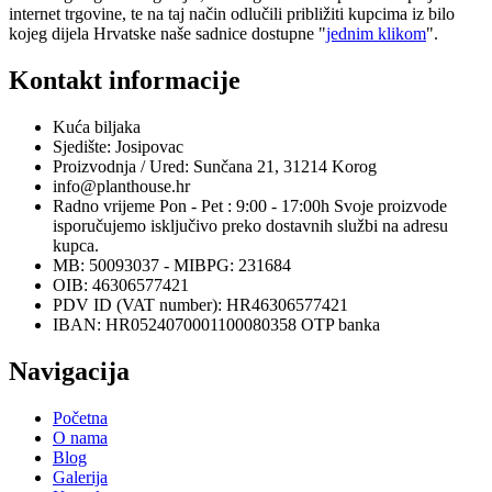
internet trgovine, te na taj način odlučili približiti kupcima iz bilo
kojeg dijela Hrvatske naše sadnice dostupne "
jednim klikom
".
Kontakt informacije
Kuća biljaka
Sjedište: Josipovac
Proizvodnja / Ured: Sunčana 21, 31214 Korog
info@planthouse.hr
Radno vrijeme Pon - Pet : 9:00 - 17:00h Svoje proizvode
isporučujemo isključivo preko dostavnih službi na adresu
kupca.
MB: 50093037 - MIBPG: 231684
OIB: 46306577421
PDV ID (VAT number): HR46306577421
IBAN: HR0524070001100080358 OTP banka
Navigacija
Početna
O nama
Blog
Galerija