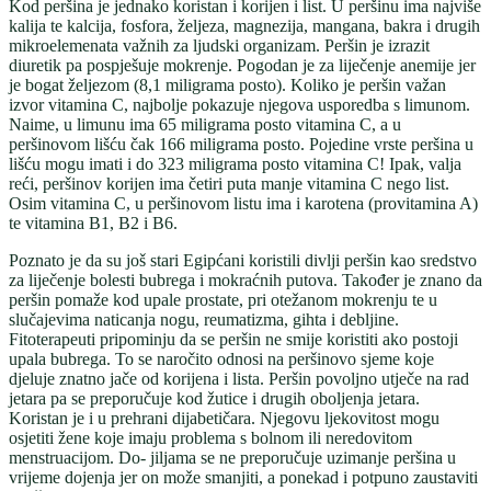
Kod peršina je jednako koristan i korijen i list. U peršinu ima najviše
kalija te kalcija, fosfora, željeza, magnezija, mangana, bakra i drugih
mikroelemenata važnih za ljudski organizam. Peršin je izrazit
diuretik pa pospješuje mokrenje. Pogodan je za liječenje anemije jer
je bogat željezom (8,1 miligrama posto). Koliko je peršin važan
izvor vitamina C, najbolje pokazuje njegova usporedba s limunom.
Naime, u limunu ima 65 miligrama posto vitamina C, a u
peršinovom lišću čak 166 miligrama posto. Pojedine vrste peršina u
lišću mogu imati i do 323 miligrama posto vitamina C! Ipak, valja
reći, peršinov korijen ima četiri puta manje vitamina C nego list.
Osim vitamina C, u peršinovom listu ima i karotena (provitamina A)
te vitamina B1, B2 i B6.
Poznato je da su još stari Egipćani koristili divlji peršin kao sredstvo
za liječenje bolesti bubrega i mokraćnih putova. Također je znano da
peršin pomaže kod upale prostate, pri otežanom mokrenju te u
slučajevima naticanja nogu, reumatizma, gihta i debljine.
Fitoterapeuti pripominju da se peršin ne smije koristiti ako postoji
upala bubrega. To se naročito odnosi na peršinovo sjeme koje
djeluje znatno jače od korijena i lista. Peršin povoljno utječe na rad
jetara pa se preporučuje kod žutice i drugih oboljenja jetara.
Koristan je i u prehrani dijabetičara. Njegovu ljekovitost mogu
osjetiti žene koje imaju problema s bolnom ili neredovitom
menstruacijom. Do- jiljama se ne preporučuje uzimanje peršina u
vrijeme dojenja jer on može smanjiti, a ponekad i potpuno zaustaviti