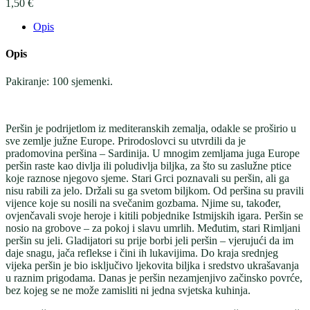
1,50
€
Opis
Opis
Pakiranje: 100 sjemenki.
Peršin je podrijetlom iz mediteranskih zemalja, odakle se proširio u
sve zemlje južne Europe. Prirodoslovci su utvrdili da je
pradomovina peršina – Sardinija. U mnogim zemljama juga Europe
peršin raste kao divlja ili poludivlja biljka, za što su zaslužne ptice
koje raznose njegovo sjeme. Stari Grci poznavali su peršin, ali ga
nisu rabili za jelo. Držali su ga svetom biljkom. Od peršina su pravili
vijence koje su nosili na svečanim gozbama. Njime su, također,
ovjenčavali svoje heroje i kitili pobjednike Istmijskih igara. Peršin se
nosio na grobove – za pokoj i slavu umrlih. Međutim, stari Rimljani
peršin su jeli. Gladijatori su prije borbi jeli peršin – vjerujući da im
daje snagu, jača reflekse i čini ih lukavijima. Do kraja srednjeg
vijeka peršin je bio isključivo ljekovita biljka i sredstvo ukrašavanja
u raznim prigodama. Danas je peršin nezamjenjivo začinsko povrće,
bez kojeg se ne može zamisliti ni jedna svjetska kuhinja.