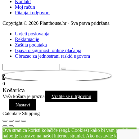
Kontakt
Moj račun
Pitanja i odgovori
Copyright © 2026 Planthouse.hr - Sva prava pridržana
Uvjeti poslovanja
Reklamacije
Zaštita podataka
Izjava o sigurnosti online plaćanja
Obrazac za jednostrani raskid ugovora
0
0
Košarica
Vaša košara je prazna
Vratite se u trgovinu
Nastavi
Calculate Shipping
Ova stranica koristi kolačiće (engl. Cookies) kako bi vam pružili
najbolje iskustvo na našoj internet stranici. Ako nastavite koristiti