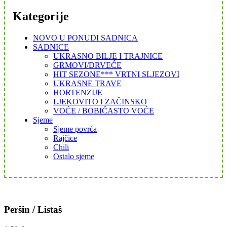
Kategorije
NOVO U PONUDI SADNICA
SADNICE
UKRASNO BILJE I TRAJNICE
GRMOVI/DRVEĆE
HIT SEZONE*** VRTNI SLJEZOVI
UKRASNE TRAVE
HORTENZIJE
LJEKOVITO I ZAČINSKO
VOĆE / BOBIČASTO VOĆE
Sjeme
Sjeme povrća
Rajčice
Chili
Ostalo sjeme
Peršin / Listaš