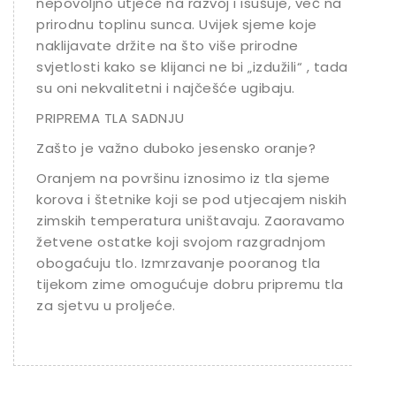
nepovoljno utječe na razvoj i isušuje, već na
prirodnu toplinu sunca. Uvijek sjeme koje
naklijavate držite na što više prirodne
svjetlosti kako se klijanci ne bi „izdužili“ , tada
su oni nekvalitetni i najčešće ugibaju.
PRIPREMA TLA SADNJU
Zašto je važno duboko jesensko oranje?
Oranjem na površinu iznosimo iz tla sjeme
korova i štetnike koji se pod utjecajem niskih
zimskih temperatura uništavaju. Zaoravamo
žetvene ostatke koji svojom razgradnjom
obogaćuju tlo. Izmrzavanje pooranog tla
tijekom zime omogućuje dobru pripremu tla
za sjetvu u proljeće.