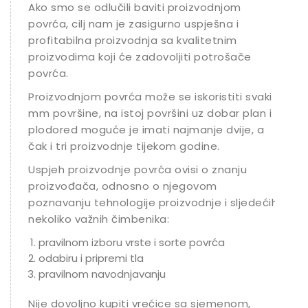
Ako smo se odlučili baviti proizvodnjom
povrća, cilj nam je zasigurno uspješna i
profitabilna proizvodnja sa kvalitetnim
proizvodima koji će zadovoljiti potrošače
povrća.
Proizvodnjom povrća može se iskoristiti svaki
mm površine, na istoj površini uz dobar plan i
plodored moguće je imati najmanje dvije, a
čak i tri proizvodnje tijekom godine.
Uspjeh proizvodnje povrća ovisi o znanju
proizvođača, odnosno o njegovom
poznavanju tehnologije proizvodnje i sljedećih
nekoliko važnih čimbenika:
pravilnom izboru vrste i sorte povrća
odabiru i pripremi tla
pravilnom navodnjavanju
Nije dovoljno kupiti vrećice sa sjemenom,