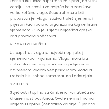
koristiti isključivo supstrate za sjetvu, ne vrtnu
zemlju i ne zemlju za cvijeće koja zadržava
veliku količinu vlage. Supstrat mora biti
propustan jer vlaga izaziva trulež sjemena i
plijesan kao i pojavu organizama koji se hrane
sjemenom. Ovo je u sjetvi najčešća greška
kod povrtlara početnika.
VLAGA U KLIJALIŠTU
Uz supstrat vlaga je najveći neprijatelj
sjemena kao i klijancima. Vlaga mora biti
optimalna, ne preporučujemo polijevanje
otvorenom vodom već prskalicom, voda bi
trebala biti sobne temperature i odstajala.
SVJETLOST
Svjetlost i toplina su čimbenici koji utječu na
klijanje i rast povrtnica. Ovdje ne mislimo na
umjetnu toplinu (centralno grijanje…) jer ona