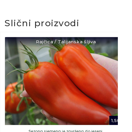
Slični proizvodi
Rajčica / Talijanska šljiva
1,50
€
Sezona sjemena je završena do jeseni.