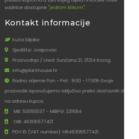
sadnice dostupne "
jednim klikom
".
Kontakt informacije
Kuća biljaka
Sjedište: Josipovac
Proizvodnja / Ured: Sunčana 21, 31214 Korog
info@planthouse.hr
Radno vrijeme Pon - Pet : 9:00 - 17:00h Svoje
proizvode isporučujemo isključivo preko dostavnih službi
na adresu kupca.
MB: 50093037 - MIBPG: 231684
OIB: 46306577421
PDV ID (VAT number): HR46306577421