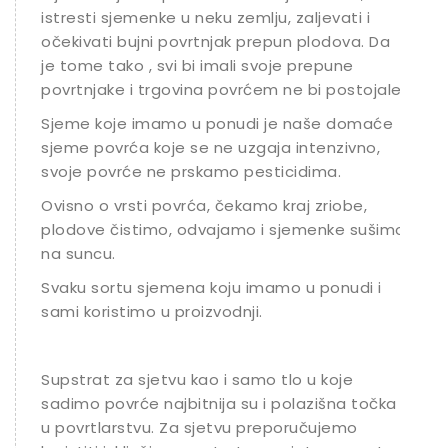
istresti sjemenke u neku zemlju, zaljevati i
očekivati bujni povrtnjak prepun plodova. Da
je tome tako , svi bi imali svoje prepune
povrtnjake i trgovina povrćem ne bi postojale.
Sjeme koje imamo u ponudi je naše domaće
sjeme povrća koje se ne uzgaja intenzivno,
svoje povrće ne prskamo pesticidima.
Ovisno o vrsti povrća, čekamo kraj zriobe,
plodove čistimo, odvajamo i sjemenke sušimo
na suncu.
Svaku sortu sjemena koju imamo u ponudi i
sami koristimo u proizvodnji.
Supstrat za sjetvu kao i samo tlo u koje
sadimo povrće najbitnija su i polazišna točka
u povrtlarstvu. Za sjetvu preporučujemo