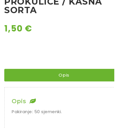
PROKULICE / KASNA
SORTA
Ostalo sjeme
1,50
€
Opis
Opis
Pakiranje: 50 sjemenki.