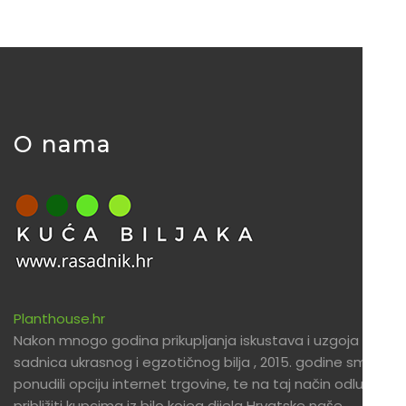
O nama
Planthouse.hr
Nakon mnogo godina prikupljanja iskustava i uzgoja
sadnica ukrasnog i egzotičnog bilja , 2015. godine smo
ponudili opciju internet trgovine, te na taj način odlučili
približiti kupcima iz bilo kojeg dijela Hrvatske naše