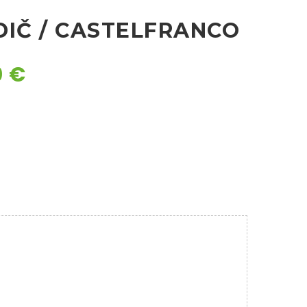
DIČ / CASTELFRANCO
0
€