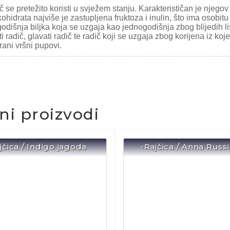
 se pretežito koristi u svježem stanju. Karakterističan je njego
kohidrata najviše je zastupljena fruktoza i inulin, što ima osobitu
odišnja biljka koja se uzgaja kao jednogodišnja zbog blijedih list
ti radič, glavati radič te radič koji se uzgaja zbog korijena iz 
irani vršni pupovi.
čni proizvodi
jčica / Indigo jagoda
-Rajčica / Anna Russ