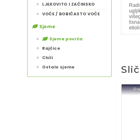
LJEKOVITO I ZAČINSKO
Radič
uglji
VOĆE / BOBIČASTO VOĆE
višeg
lisna
Sjeme
etiol
Sjeme povrća
Rajčice
Chili
Sli
Ostalo sjeme
Ra