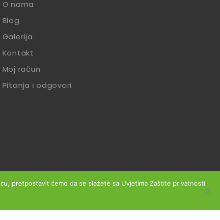
O nama
Blog
Galerija
Kontakt
Moj račun
Pitanja i odgovori
anicu, pretpostavit ćemo da se slažete sa Uvjetima Zaštite privatnosti