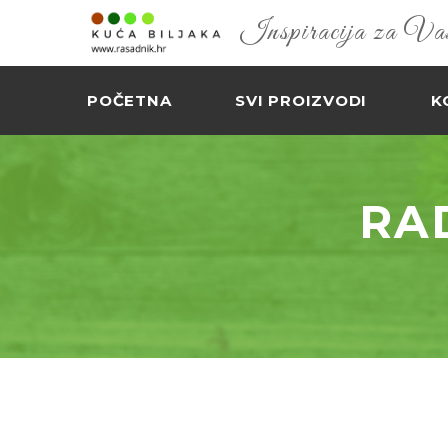
Inspiracija za Vaš 
POČETNA
SVI PROIZVODI
K
RA