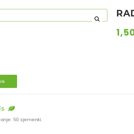
RA
1,5
is
is
ranje: 50 sjemenki.