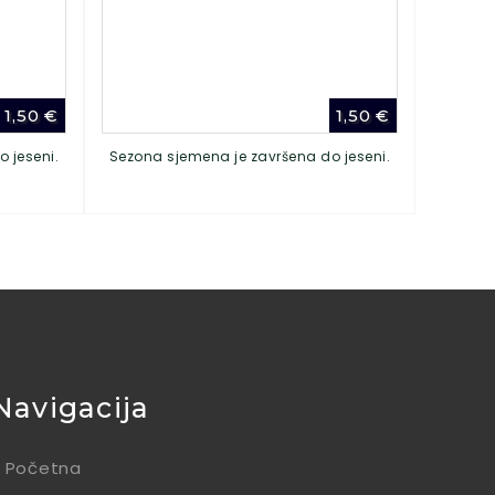
1,50
€
1,50
€
 jeseni.
Sezona sjemena je završena do jeseni.
Navigacija
Početna