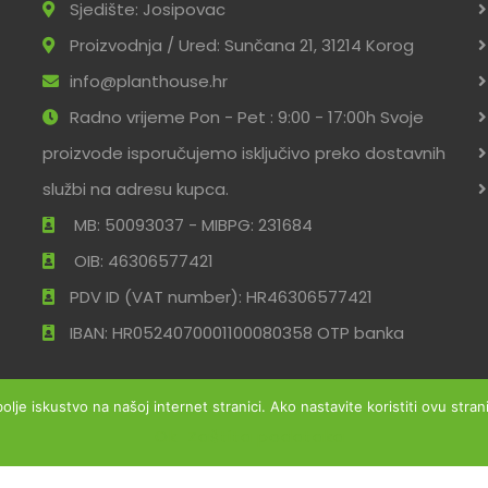
Sjedište: Josipovac
Proizvodnja / Ured: Sunčana 21, 31214 Korog
info@planthouse.hr
Radno vrijeme Pon - Pet : 9:00 - 17:00h Svoje
proizvode isporučujemo isključivo preko dostavnih
službi na adresu kupca.
MB: 50093037 - MIBPG: 231684
OIB: 46306577421
PDV ID (VAT number): HR46306577421
IBAN: HR0524070001100080358 OTP banka
bolje iskustvo na našoj internet stranici. Ako nastavite koristiti ovu str
Ok
Zaštita podataka