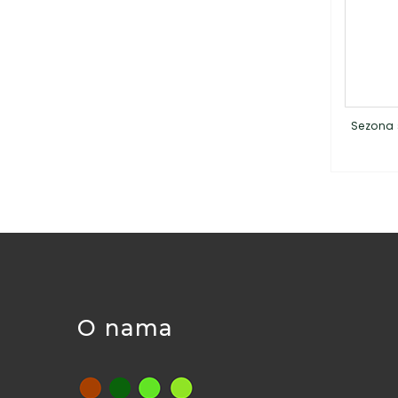
Sezona 
O nama