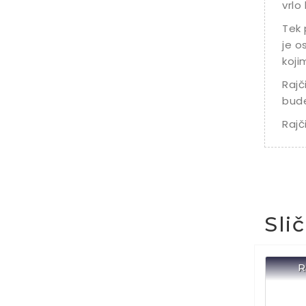
vrlo
Tek 
je o
koji
Rajč
bude
Rajč
Sli
R