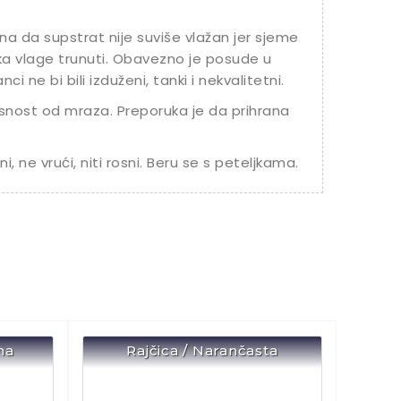
na da supstrat nije suviše vlažan jer sjeme
iška vlage trunuti. Obavezno je posude u
i ne bi bili izduženi, tanki i nekvalitetni.
snost od mraza. Preporuka je da prihrana
i, ne vrući, niti rosni. Beru se s peteljkama.
na
Rajčica / Narančasta