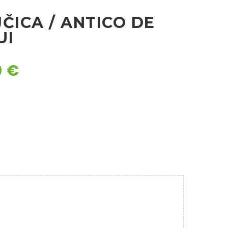
ČICA / ANTICO DE
UI
0
€