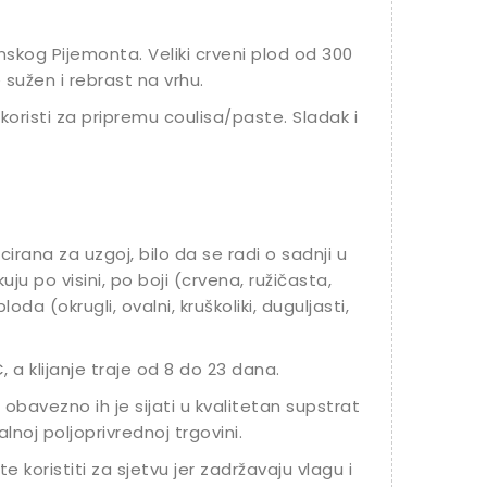
janskog Pijemonta.
Veliki crveni plod od 300
 sužen i rebrast na vrhu.
koristi za pripremu coulisa/paste. Sladak i
cirana za uzgoj, bilo da se radi o sadnji u
likuju po visini, po boji (crvena, ružičasta,
oda (okrugli, ovalni, kruškoliki, duguljasti,
 a klijanje traje od 8 do 23 dana.
 obavezno ih je sijati u kvalitetan supstrat
noj poljoprivrednoj trgovini.
 koristiti za sjetvu jer zadržavaju vlagu i