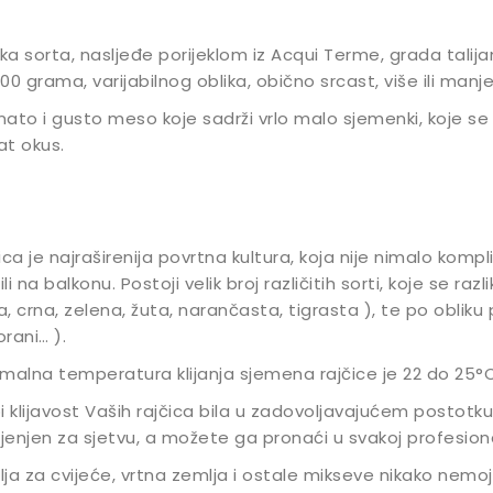
tka sorta, nasljeđe porijeklom iz Acqui Terme, grada tali
00 grama, varijabilnog oblika, obično srcast, više ili manje
ato i gusto meso koje sadrži vrlo malo sjemenki, koje se 
t okus.
ica je najraširenija povrtna kultura, koja nije nimalo kompli
ili na balkonu. Postoji velik broj različitih sorti, koje se raz
la, crna, zelena, žuta, narančasta, tigrasta ), te po obliku pl
rani… ).
malna temperatura klijanja sjemena rajčice je 22 do 25°C,
i klijavost Vaših rajčica bila u zadovoljavajućem postotku
enjen za sjetvu, a možete ga pronaći u svakoj profesional
ja za cvijeće, vrtna zemlja i ostale mikseve nikako nemojte