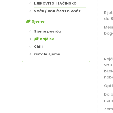
LJEKOVITO I ZAČINSKO
VOĆE / BOBIČASTO VOĆE
Rije
do 8
Sjeme
Mesn
Sjeme povrća
boga
Rajčice
Chili
Ostalo sjeme
Rajč
vrtu 
bije
nabo
Opti
Da b
namj
Zeml