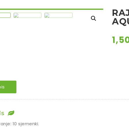
RAJ
AQ
1,5
is
is
ranje: 10 sjemenki.