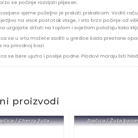
 brzo se počinje razvijati plijesan.
posijano sjeme poželjno je prskati prskalicom. Voditi raču
sjetljivo na visok postotak vlage, i vrlo brzo počinje od v
ma uzgajate držati na toplom i svjetlom položaju kako klijanc
ica se u vrtu možete saditi u gredice kada prestane opa
 na prirodnoj bazi.
ica se bere ujutro i poslije podne. Plodovi moraju biti hladn
čni proizvodi
ajčica / Cherry žuta
Rajčica / Žuta bana