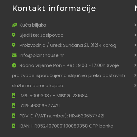
Kontakt informacije
Kuća biljaka
Sjedište: Josipovac
Proizvodnja / Ured: Sunčana 21, 31214 Korog
info@planthouse.hr
Radno vrijeme Pon - Pet : 9:00 - 17:00h Svoje
proizvode isporučujemo isključivo preko dostavnih
službi na adresu kupca.
MB: 50093037 - MIBPG: 231684
OIB: 46306577421
PDV ID (VAT number): HR46306577421
IBAN: HR0524070001100080358 OTP banka