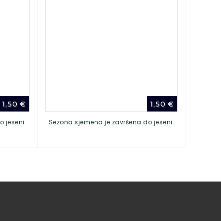
1,50
€
1,50
€
 jeseni.
Sezona sjemena je završena do jeseni.