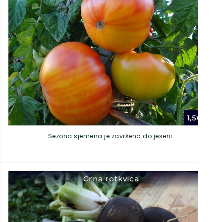
1,50
€
Sezona sjemena je završena do jeseni.
Crna rotkvica