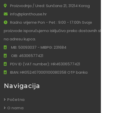
Proizvodnja / Ured: Sunčana 21, 31214 Korog
info@planthouse.hr
Radno vrijeme Pon - Pet : 9:00 - 17:00h Svoje
proizvode isporučujemo isključivo preko dostavnih službi
na adresu kupca.
MB: 50093037 - MIBPG: 231684
OIB: 46306577421
PDV ID (VAT number): HR46306577421
IBAN: HR0524070001100080358 OTP banka
Navigacija
Početna
O nama