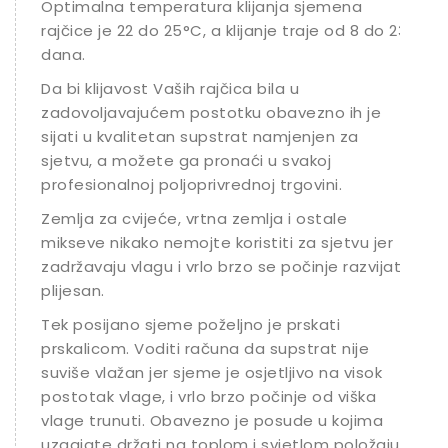
Optimalna temperatura klijanja sjemena
rajčice je 22 do 25°C, a klijanje traje od 8 do 23
dana.
Da bi klijavost Vaših rajčica bila u
zadovoljavajućem postotku obavezno ih je
sijati u kvalitetan supstrat namjenjen za
sjetvu, a možete ga pronaći u svakoj
profesionalnoj poljoprivrednoj trgovini.
Zemlja za cvijeće, vrtna zemlja i ostale
mikseve nikako nemojte koristiti za sjetvu jer
zadržavaju vlagu i vrlo brzo se počinje razvijati
plijesan.
Tek posijano sjeme poželjno je prskati
prskalicom. Voditi računa da supstrat nije
suviše vlažan jer sjeme je osjetljivo na visok
postotak vlage, i vrlo brzo počinje od viška
vlage trunuti. Obavezno je posude u kojima
uzgajate držati na toplom i svjetlom položaju