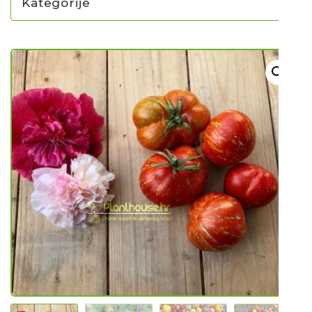
Kategorije
NOVO U PONUDI SADNICA
SADNICE
UKRASNO BILJE I TRAJNICE
GRMOVI/DRVEĆE
HIT SEZONE*** VRTNI SLJEZOVI
UKRASNE TRAVE
HORTENZIJE
LJEKOVITO I ZAČINSKO
VOĆE / BOBIČASTO VOĆE
Sjeme
Sjeme povrća
Rajčice