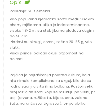
Opis
Pakiranje: 20 sjemenki.
Vrlo popularna njemačka sorta među visokim
cherry rajčicama. Biljka je indeterminantna,
visoka 1,8-2 m, sa stabljikama plodova dugim
do 50 cm.
Plodovi su okrugli, crveni, težine 20-25 g, vrlo
slatki.
Visok prinos, odličan okus, otpornost na
bolesti.
Rajčica je najraširenija povrtna kultura, koja
nije nimalo komplicirana za uzgoj, bilo da se
radi o sadnji u vrtu ili na balkonu. Postoji velik
broj različitih sorti, koje se razlikuju po visini, po
boji (crvena, ružičasta, bijela, crna, zelena,
žuta, narančasta, tigrasta ), te po obliku