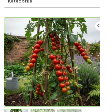
Kategorije
NOVO U PONUDI SADNICA
SADNICE
UKRASNO BILJE I TRAJNICE
GRMOVI/DRVEĆE
HIT SEZONE*** VRTNI SLJEZOVI
UKRASNE TRAVE
HORTENZIJE
LJEKOVITO I ZAČINSKO
VOĆE / BOBIČASTO VOĆE
Sjeme
Sjeme povrća
Rajčice