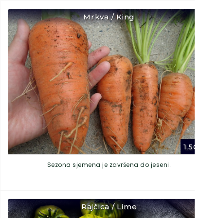
Mrkva / King
1,50
€
Sezona sjemena je završena do jeseni.
Rajčica / Lime