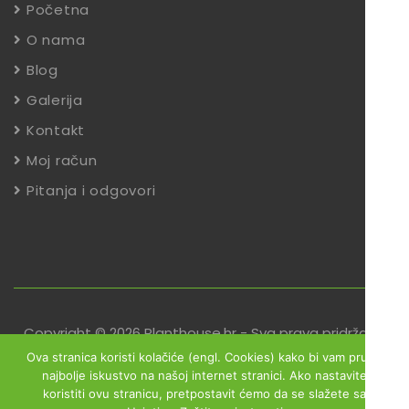
Početna
O nama
Blog
Galerija
Kontakt
Moj račun
Pitanja i odgovori
Copyright © 2026 Planthouse.hr - Sva prava pridržana
Ova stranica koristi kolačiće (engl. Cookies) kako bi vam pružili
Uvjeti poslovanja
Reklamacije
Zaštita podataka
najbolje iskustvo na našoj internet stranici. Ako nastavite
koristiti ovu stranicu, pretpostavit ćemo da se slažete sa
Izjava o sigurnosti online plaćanja