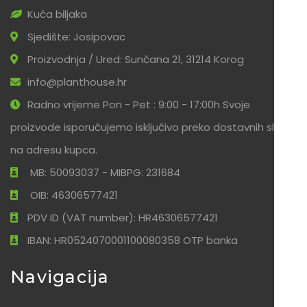
Kuća biljaka
Sjedište: Josipovac
Proizvodnja / Ured: Sunčana 21, 31214 Korog
info@planthouse.hr
Radno vrijeme Pon - Pet : 9:00 - 17:00h Svoje
proizvode isporučujemo isključivo preko dostavnih službi
na adresu kupca.
MB: 50093037 - MIBPG: 231684
OIB: 46306577421
PDV ID (VAT number): HR46306577421
IBAN: HR0524070001100080358 OTP banka
Navigacija