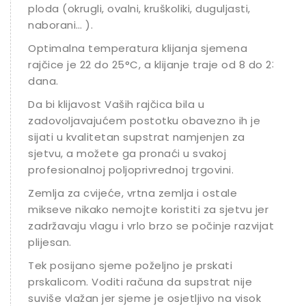
ploda (okrugli, ovalni, kruškoliki, duguljasti,
naborani… ).
Optimalna temperatura klijanja sjemena
rajčice je 22 do 25°C, a klijanje traje od 8 do 23
dana.
Da bi klijavost Vaših rajčica bila u
zadovoljavajućem postotku obavezno ih je
sijati u kvalitetan supstrat namjenjen za
sjetvu, a možete ga pronaći u svakoj
profesionalnoj poljoprivrednoj trgovini.
Zemlja za cvijeće, vrtna zemlja i ostale
mikseve nikako nemojte koristiti za sjetvu jer
zadržavaju vlagu i vrlo brzo se počinje razvijati
plijesan.
Tek posijano sjeme poželjno je prskati
prskalicom. Voditi računa da supstrat nije
suviše vlažan jer sjeme je osjetljivo na visok