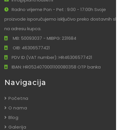
Radno vrijeme Pon - Pet : 9:00 - 17:00h Svoje
proizvode isporučujemo isključivo preko dostavnih službi
na adresu kupca.
MB: 50093037 - MIBPG: 231684
OIB: 46306577421
PDV ID (VAT number): HR46306577421
IBAN: HR0524070001100080358 OTP banka
Navigacija
Početna
O nama
Blog
Galerija