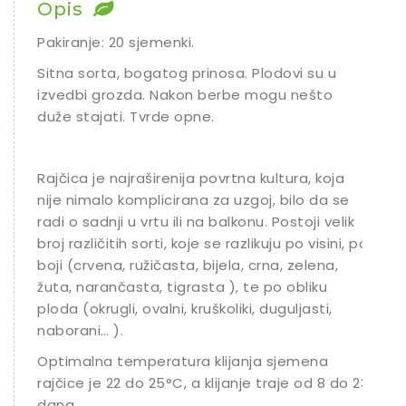
Opis
Pakiranje: 20 sjemenki.
Sitna sorta, bogatog prinosa. Plodovi su u
izvedbi grozda. Nakon berbe mogu nešto
duže stajati. Tvrde opne.
Rajčica je najraširenija povrtna kultura, koja
nije nimalo komplicirana za uzgoj, bilo da se
radi o sadnji u vrtu ili na balkonu. Postoji velik
broj različitih sorti, koje se razlikuju po visini, po
boji (crvena, ružičasta, bijela, crna, zelena,
žuta, narančasta, tigrasta ), te po obliku
ploda (okrugli, ovalni, kruškoliki, duguljasti,
naborani… ).
Optimalna temperatura klijanja sjemena
rajčice je 22 do 25°C, a klijanje traje od 8 do 23
dana.