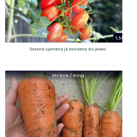
1,50
€
Sezona sjemena je završena do jeseni.
Mrkva / King