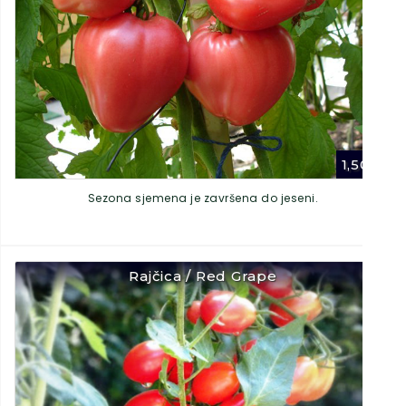
1,50
€
Sezona sjemena je završena do jeseni.
Rajčica / Red Grape