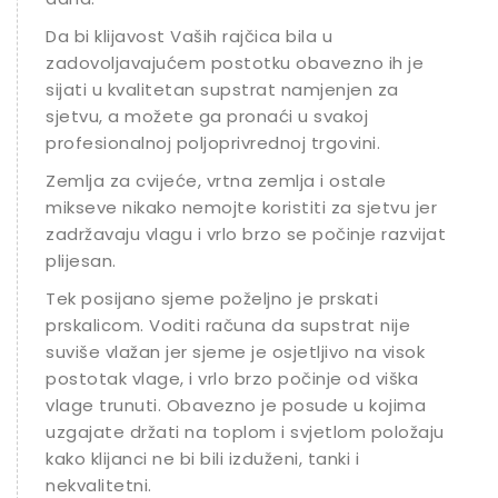
Da bi klijavost Vaših rajčica bila u
zadovoljavajućem postotku obavezno ih je
sijati u kvalitetan supstrat namjenjen za
sjetvu, a možete ga pronaći u svakoj
profesionalnoj poljoprivrednoj trgovini.
Zemlja za cvijeće, vrtna zemlja i ostale
mikseve nikako nemojte koristiti za sjetvu jer
zadržavaju vlagu i vrlo brzo se počinje razvijati
plijesan.
Tek posijano sjeme poželjno je prskati
prskalicom. Voditi računa da supstrat nije
suviše vlažan jer sjeme je osjetljivo na visok
postotak vlage, i vrlo brzo počinje od viška
vlage trunuti. Obavezno je posude u kojima
uzgajate držati na toplom i svjetlom položaju
kako klijanci ne bi bili izduženi, tanki i
nekvalitetni.