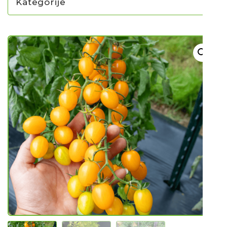
Kategorije
NOVO U PONUDI SADNICA
SADNICE
UKRASNO BILJE I TRAJNICE
GRMOVI/DRVEĆE
HIT SEZONE*** VRTNI SLJEZOVI
UKRASNE TRAVE
HORTENZIJE
LJEKOVITO I ZAČINSKO
VOĆE / BOBIČASTO VOĆE
Sjeme
Sjeme povrća
Rajčice