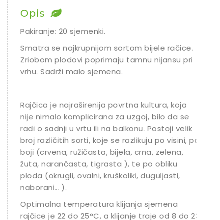
Opis
Ostalo sjeme
Pakiranje: 20 sjemenki.
Smatra se najkrupnijom sortom bijele račice.
Zriobom plodovi poprimaju tamnu nijansu pri
vrhu. Sadrži malo sjemena.
Rajčica je najraširenija povrtna kultura, koja
nije nimalo komplicirana za uzgoj, bilo da se
radi o sadnji u vrtu ili na balkonu. Postoji velik
broj različitih sorti, koje se razlikuju po visini, po
boji (crvena, ružičasta, bijela, crna, zelena,
žuta, narančasta, tigrasta ), te po obliku
ploda (okrugli, ovalni, kruškoliki, duguljasti,
naborani… ).
Optimalna temperatura klijanja sjemena
rajčice je 22 do 25°C, a klijanje traje od 8 do 23