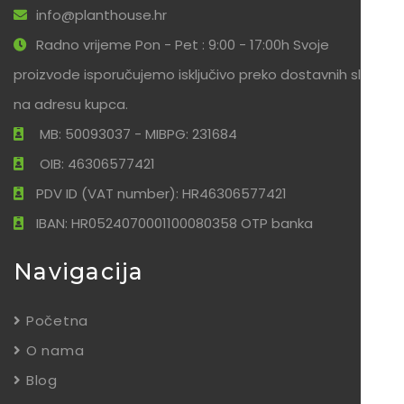
info@planthouse.hr
Radno vrijeme Pon - Pet : 9:00 - 17:00h Svoje
proizvode isporučujemo isključivo preko dostavnih službi
na adresu kupca.
MB: 50093037 - MIBPG: 231684
OIB: 46306577421
PDV ID (VAT number): HR46306577421
IBAN: HR0524070001100080358 OTP banka
Navigacija
Početna
O nama
Blog