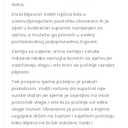
dana.
Da bi klijavost Vaših rajčica bila u
zadovoljavajućem postotku obavezno ih je
sijati u kvalitetan supstrat namjenjen za
sjetvu, a možete ga pronaći u svakoj
profesionalnoj poljoprivrednoj trgovini.
Zemlja za cvijeće, vrtna zemlja i ostale
mikseve nikako nemojte koristiti za sjetvu jer
zadržavaju vlagu i vrlo brzo se počinje razvijati
plijesan.
Tek posijano sjeme poželjno je prskati
prskalicom. Voditi računa da supstrat nije
suviše vlažan jer sjeme je osjetljivo na visok
postotak vlage, i vrlo brzo počinje od viška
vlage trunuti. Obavezno je posude u kojima
uzgajate držati na toplom i svjetlom položaju
kako klijanci ne bi bili izduženi, tanki i