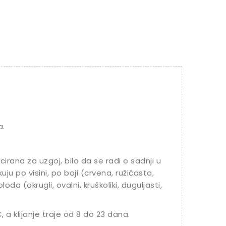
a.
cirana za uzgoj, bilo da se radi o sadnji u
likuju po visini, po boji (crvena, ružičasta,
oda (okrugli, ovalni, kruškoliki, duguljasti,
 a klijanje traje od 8 do 23 dana.