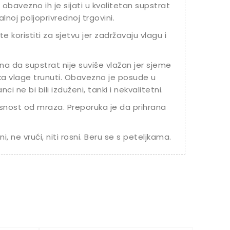
 obavezno ih je sijati u kvalitetan supstrat
noj poljoprivrednoj trgovini.
 koristiti za sjetvu jer zadržavaju vlagu i
na da supstrat nije suviše vlažan jer sjeme
iška vlage trunuti. Obavezno je posude u
i ne bi bili izduženi, tanki i nekvalitetni.
snost od mraza. Preporuka je da prihrana
i, ne vrući, niti rosni. Beru se s peteljkama.