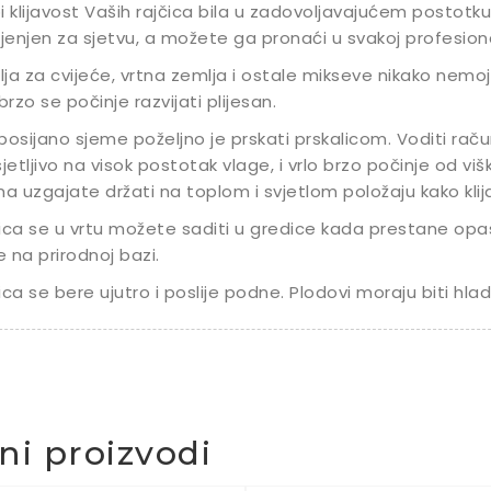
i klijavost Vaših rajčica bila u zadovoljavajućem postotku
enjen za sjetvu, a možete ga pronaći u svakoj profesional
ja za cvijeće, vrtna zemlja i ostale mikseve nikako nemojte
 brzo se počinje razvijati plijesan.
posijano sjeme poželjno je prskati prskalicom. Voditi raču
sjetljivo na visok postotak vlage, i vrlo brzo počinje od v
ma uzgajate držati na toplom i svjetlom položaju kako klijanc
ica se u vrtu možete saditi u gredice kada prestane opa
 na prirodnoj bazi.
ica se bere ujutro i poslije podne. Plodovi moraju biti hladn
čni proizvodi