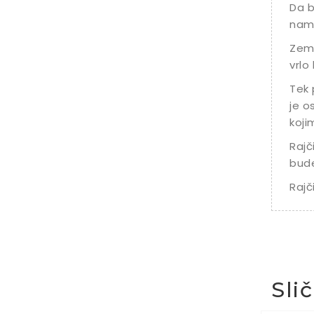
Da b
namj
Zeml
vrlo
Tek 
je o
koji
Rajč
bude
Rajč
Sli