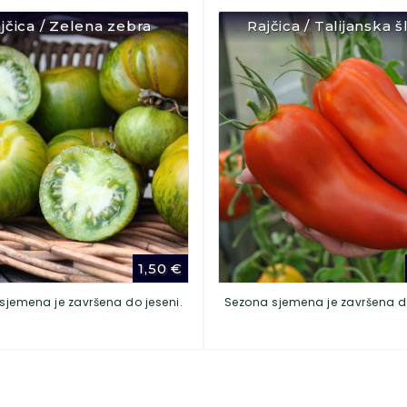
jčica / Zelena zebra
Rajčica / Talijanska šl
1,50
€
sjemena je završena do jeseni.
Sezona sjemena je završena do