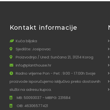
Kontakt informacije
Kuća biljaka
Sjedište: Josipovac
Proizvodnja / Ured: Sunčana 21, 31214 Korog
info@planthouse.hr
Radno vrijeme Pon - Pet : 9:00 - 17:00h Svoje
proizvode isporučujemo isključivo preko dostavnih
službi na adresu kupca.
MB: 50093037 - MIBPG: 231684
OIB: 46306577421