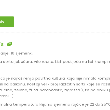
is
is
ranje: 10 sjemenki.
a sorta jabučara, vrlo rodna. List podsjeća na list krumpir
ica je najraširenija povrtna kultura, koja nije nimalo kompli
ili na balkonu. Postoji velik broj različitih sorti, koje se raz
la, crna, zelena, žuta, narančasta, tigrasta ), te po obliku pl
rani… ).
malna temperatura klijanja sjemena rajčice je 22 do 25°C,