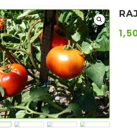
RA
1,5