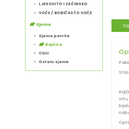
LJEKOVITO I ZAČINSKO
VOĆE / BOBIČASTO VOĆE
Sjeme
Op
Sjeme povrća
Rajčice
Op
Chili
Ostalo sjeme
Paki
Star
Rajč
vrtu 
bije
nabo
Opti