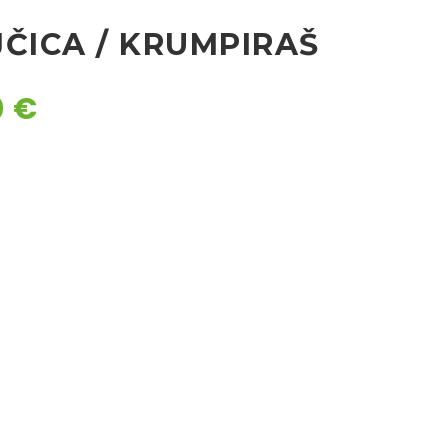
JČICA / KRUMPIRAŠ
0
€