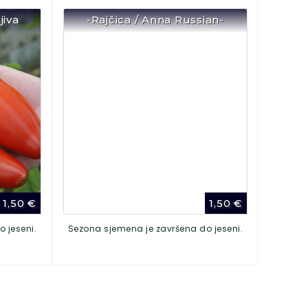
jiva
-Rajčica / Anna Russian-
1,50
€
1,50
€
 jeseni.
Sezona sjemena je završena do jeseni.