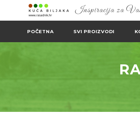
Inspiracija za Vaš 
POČETNA
SVI PROIZVODI
K
RA