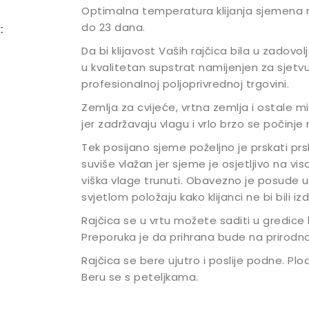
Optimalna temperatura klijanja sjemena raj
do 23 dana.
:
Da bi klijavost Vaših rajčica bila u zadovo
u kvalitetan supstrat namijenjen za sjetv
profesionalnoj poljoprivrednoj trgovini.
Zemlja za cvijeće, vrtna zemlja i ostale m
jer zadržavaju vlagu i vrlo brzo se počinje r
Tek posijano sjeme poželjno je prskati prs
suviše vlažan jer sjeme je osjetljivo na vis
viška vlage trunuti. Obavezno je posude u
svjetlom položaju kako klijanci ne bi bili izd
Rajčica se u vrtu možete saditi u gredic
Preporuka je da prihrana bude na prirodno
Rajčica se bere ujutro i poslije podne. Plodo
Beru se s peteljkama.