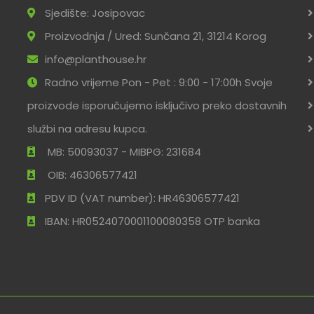
Sjedište: Josipovac
Proizvodnja / Ured: Sunčana 21, 31214 Korog
info@planthouse.hr
Radno vrijeme Pon - Pet : 9:00 - 17:00h Svoje
proizvode isporučujemo isključivo preko dostavnih
službi na adresu kupca.
MB: 50093037 - MIBPG: 231684
OIB: 46306577421
PDV ID (VAT number): HR46306577421
IBAN: HR0524070001100080358 OTP banka