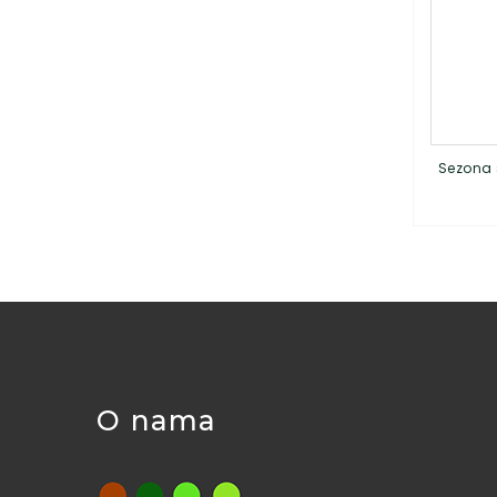
Sezona 
O nama