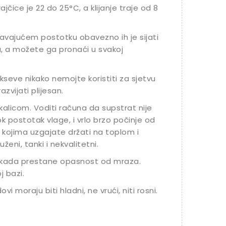
čice je 22 do 25°C, a klijanje traje od 8
ljavajućem postotku obavezno ih je sijati
u, a možete ga pronaći u svakoj
ikseve nikako nemojte koristiti za sjetvu
azvijati plijesan.
kalicom. Voditi računa da supstrat nije
ok postotak vlage, i vrlo brzo počinje od
 kojima uzgajate držati na toplom i
uženi, tanki i nekvalitetni.
e kada prestane opasnost od mraza.
j bazi.
vi moraju biti hladni, ne vrući, niti rosni.