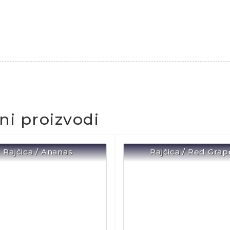
čni proizvodi
Rajčica / Ananas
Rajčica / Red Grap