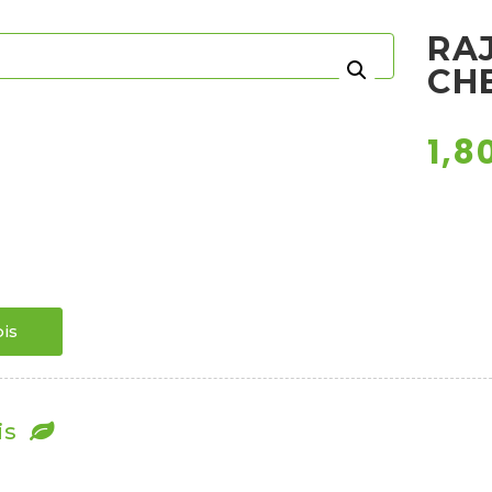
RA
CH
1,8
is
is