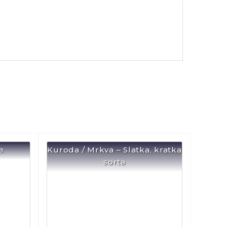
e
Kuroda / Mrkva – Slatka, kratka
sorta