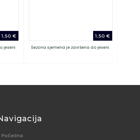
1,50
€
1,50
€
 jeseni.
Sezona sjemena je završena do jeseni.
Navigacija
Početna