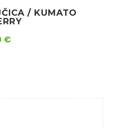
JČICA / KUMATO
ERRY
0
€