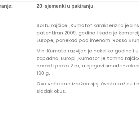
ranje:
20 sjemenki u pakiranju
Sortu rajčice „Kumato“ karakterizira jed
patentiran 2009. godine i sada je komerci
Europe, ponekad pod imenom ‘Rosso Brun
Mini Kumato razvijan je nekoliko godina i 
zapadnoj Europi.„Kumato” je tamna rajčic
narasti preko 2 m, a njegovi smeđe-zeleni
100 g.
Ovo voće ima izražen sjaj, čvrstu kožicu i
sladak okus.