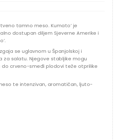
instveno tamno meso. Kumato’ je
jalno dostupan diljem Sjeverne Amerike i
o’.
uzgaja se uglavnom u Španjolskoj i
a za salatu. Njegove stabljike mogu
 do crveno-smeđi plodovi teže otprilike
 meso te intenzivan, aromatičan, ljuto-