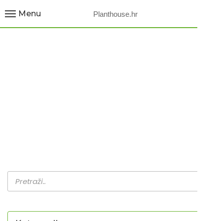
Menu
Planthouse.hr
NERETVANSKI
JABUČAR / RAJČICA
Home
Proizvodi
Neretvanski jabučar / Rajčica