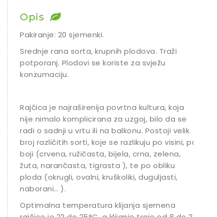
Chili
Opis
Ostalo sjeme
Pakiranje: 20 sjemenki.
Srednje rana sorta, krupnih plodova. Traži
potporanj. Plodovi se koriste za svježu
konzumaciju.
Rajčica je najraširenija povrtna kultura, koja
nije nimalo komplicirana za uzgoj, bilo da se
radi o sadnji u vrtu ili na balkonu. Postoji velik
broj različitih sorti, koje se razlikuju po visini, po
boji (crvena, ružičasta, bijela, crna, zelena,
žuta, narančasta, tigrasta ), te po obliku
ploda (okrugli, ovalni, kruškoliki, duguljasti,
naborani… ).
Optimalna temperatura klijanja sjemena
rajčice je 22 do 25°C, a klijanje traje od 8 do 23