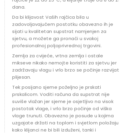
dana.
Da bi klijavost Vaših rajčica bila u
zadovoljavajućem postotku obavezno ih je
sijati u kvalitetan supstrat namjenjen za
sjetvu, a možete ga pronaći u svakoj
profesionalnoj poljoprivrednoj trgovini.
Zemlja za cvijeće, vrtna zemlja i ostale
mikseve nikako nemojte koristiti za sjetvu jer
zadržavaju vlagu i vrlo brzo se počinje razvijati
plijesan.
Tek posijano sjeme poželjno je prskati
prskalicom. Voditi računa da supstrat nije
suviše vlažan jer sjeme je osjetljivo na visok
postotak vlage, i vrlo brzo počinje od viška
vlage trunuti. Obavezno je posude u kojima
uzgajate držati na toplom i svjetlom položaju
kako klijanci ne bi bili izduženi, tanki i