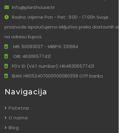
info@planthouse.hr
Radno vrijeme Pon - Pet : 9:00 - 17:00h Svoje
proizvode isporučujemo isključivo preko dostavnih službi
na adresu kupca.
MB: 50093037 - MIBPG: 231684
OIB: 46306577421
PDV ID (VAT number): HR46306577421
IBAN: HR0524070001100080358 OTP banka
Navigacija
Početna
O nama
Blog