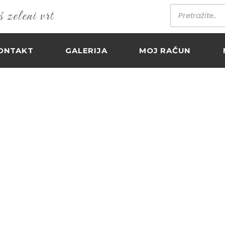
zeleni vrt
ONTAKT
GALERIJA
MOJ RAČUN
CA / NJEMAČKA 
Home
Proizvodi
Rajčica / Njemačka zelen