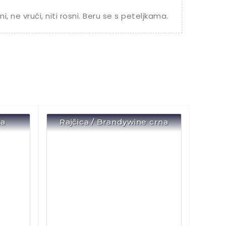
i, ne vrući, niti rosni. Beru se s peteljkama.
ta
Rajčica / Brandywine crna