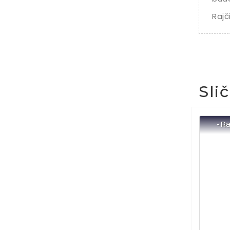
Rajč
Sli
-Ra