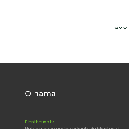
Sezona 
O nama
Planthouse.hr
Nakon mnogo godina prikupljanja iskustava i