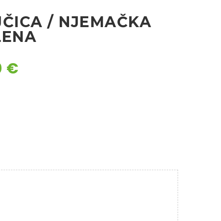
JČICA / NJEMAČKA
LENA
0
€