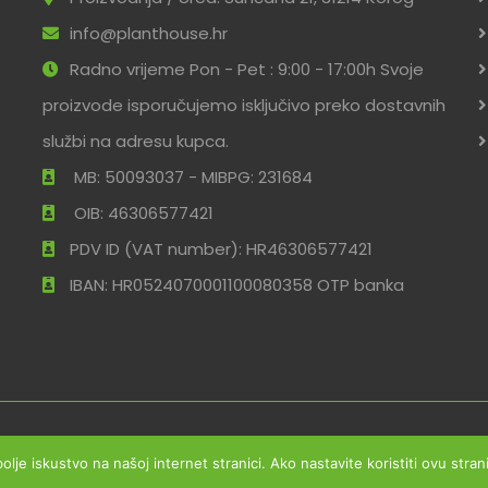
info@planthouse.hr
Radno vrijeme Pon - Pet : 9:00 - 17:00h Svoje
proizvode isporučujemo isključivo preko dostavnih
službi na adresu kupca.
MB: 50093037 - MIBPG: 231684
OIB: 46306577421
PDV ID (VAT number): HR46306577421
IBAN: HR0524070001100080358 OTP banka
ržana
Uvjeti po
bolje iskustvo na našoj internet stranici. Ako nastavite koristiti ovu str