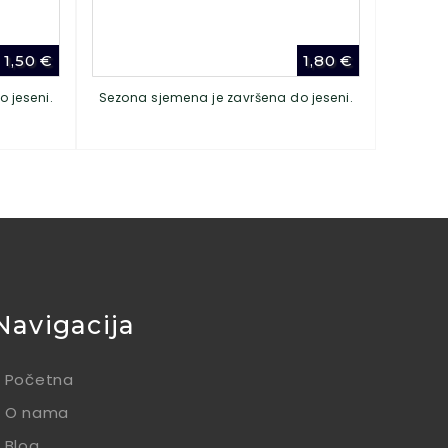
1,50
€
1,80
€
 jeseni.
Sezona sjemena je završena do jeseni.
Navigacija
Početna
O nama
Blog