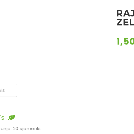
RA
ZE
1,5
is
is
ranje: 20 sjemenki.