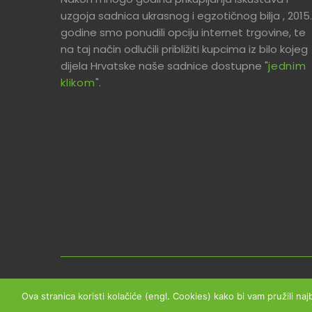
uzgoja sadnica ukrasnog i egzotičnog bilja , 2015.
godine smo ponudili opciju internet trgovine, te
na taj način odlučili približiti kupcima iz bilo kojeg
dijela Hrvatske naše sadnice dostupne "
jednim
klikom
".
Copyright © 2026 Planthouse.hr - Sva prava prid
Ova stranica koristi kolačiće (engl. Cookies) kako bi vam pružili naj