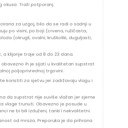
g okusa. Traži potporanj.
cirana za uzgoj, bilo da se radi o sadnji u
likuju po visini, po boji (crvena, ružičasta,
oda (okrugli, ovalni, kruškoliki, duguljasti,
 a klijanje traje od 8 do 23 dana.
 obavezno ih je sijati u kvalitetan supstrat
noj poljoprivrednoj trgovini.
 koristiti za sjetvu jer zadržavaju vlagu i
na da supstrat nije suviše vlažan jer sjeme
iška vlage trunuti. Obavezno je posude u
i ne bi bili izduženi, tanki i nekvalitetni.
snost od mraza. Preporuka je da prihrana