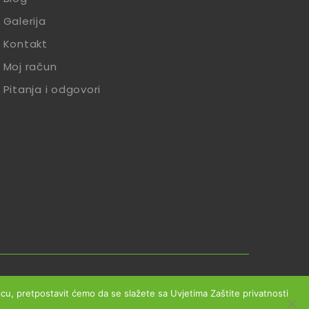
Galerija
Kontakt
Moj račun
Pitanja i odgovori
slovanja
Reklamacije
Zaštita podataka
anicu, pretpostavit ćemo da se slažete sa Uvjetima Zaštite privatnosti
Izjava o sigurnosti online plaćanja