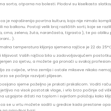
na sorta, otporna na bolesti. Plodovi su kiselkasto slatko
ica je najraširenija povrtna kultura, koja nije nimalo kompli
ili na balkonu. Postoji velik broj različitih sorti, koje se raz
la, crna, zelena, žuta, narančasta, tigrasta ), te po obliku pl
rani… ).
malna temperatura klijanja sjemena rajčice je 22 do 25°C,
i klijavost Vaših rajčica bila u zadovoljavajućem postotku
enjen za sjetvu, a možete ga pronaći u svakoj profesional
ja za cvijeće, vrtna zemlja i ostale mikseve nikako nemojte
 brzo se počinje razvijati plijesan.
posijano sjeme poželjno je prskati prskalicom. Voditi raču
sjetljivo na visok postotak vlage, i vrlo brzo počinje od v
ma uzgajate držati na toplom i svjetlom položaju kako klijanc
ica se u vrtu možete saditi u gredice kada prestane opa
 na prirodnoj bazi.