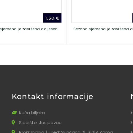
1,50
€
sjemena je završena do jeseni.
Sezona sjemena je završena do
Kontakt informacije
Kuća biljaka
Sjedište: Josipovac
Proizvodnja / Ured: Sunčana 21, 31214 Korog