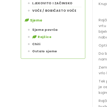
LJEKOVITO I ZAČINSKO
Krup
VOĆE / BOBIČASTO VOĆE
Rajč
Sjeme
vrtu 
Sjeme povrća
bije
Rajčice
nabo
Chili
Opti
Ostalo sjeme
Da b
namj
Zeml
vrlo
Tek 
je o
koji
Rajč
bude