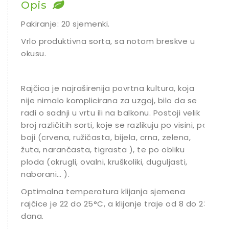
Opis
Ostalo sjeme
Pakiranje: 20 sjemenki.
Vrlo produktivna sorta, sa notom breskve u
okusu.
Rajčica je najraširenija povrtna kultura, koja
nije nimalo komplicirana za uzgoj, bilo da se
radi o sadnji u vrtu ili na balkonu. Postoji velik
broj različitih sorti, koje se razlikuju po visini, po
boji (crvena, ružičasta, bijela, crna, zelena,
žuta, narančasta, tigrasta ), te po obliku
ploda (okrugli, ovalni, kruškoliki, duguljasti,
naborani… ).
Optimalna temperatura klijanja sjemena
rajčice je 22 do 25°C, a klijanje traje od 8 do 23
dana.