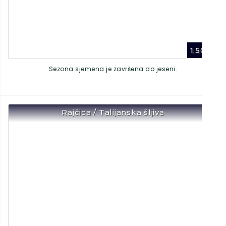
1,50
€
Sezona sjemena je završena do jeseni.
Rajčica / Talijanska šljiva