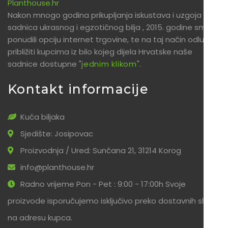
Planthouse.hr
Nakon mnogo godina prikupljanja iskustava i uzgoja
sadnica ukrasnog i egzotičnog bilja , 2015. godine smo
ponudili opciju internet trgovine, te na taj način odlučili
približiti kupcima iz bilo kojeg dijela Hrvatske naše
sadnice dostupne "
jednim klikom
".
Kontakt informacije
Kuća biljaka
Sjedište: Josipovac
Proizvodnja / Ured: Sunčana 21, 31214 Korog
info@planthouse.hr
Radno vrijeme Pon - Pet : 9:00 - 17:00h Svoje
proizvode isporučujemo isključivo preko dostavnih službi
na adresu kupca.