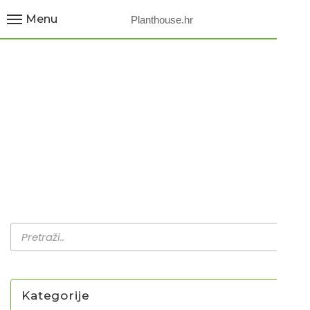
Menu
Planthouse.hr
RAJČICA / ORANGE
JAZZ*
Home
Proizvodi
Rajčica / Orange Jazz*
Kategorije