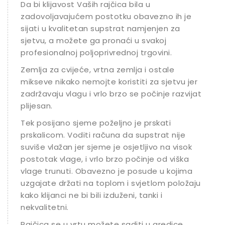
Da bi klijavost Vaših rajčica bila u
zadovoljavajućem postotku obavezno ih je
sijati u kvalitetan supstrat namjenjen za
sjetvu, a možete ga pronaći u svakoj
profesionalnoj poljoprivrednoj trgovini.
Zemlja za cvijeće, vrtna zemlja i ostale
mikseve nikako nemojte koristiti za sjetvu jer
zadržavaju vlagu i vrlo brzo se počinje razvijati
plijesan.
Tek posijano sjeme poželjno je prskati
prskalicom. Voditi računa da supstrat nije
suviše vlažan jer sjeme je osjetljivo na visok
postotak vlage, i vrlo brzo počinje od viška
vlage trunuti. Obavezno je posude u kojima
uzgajate držati na toplom i svjetlom položaju
kako klijanci ne bi bili izduženi, tanki i
nekvalitetni.
Rajčica se u vrtu možete saditi u gredice