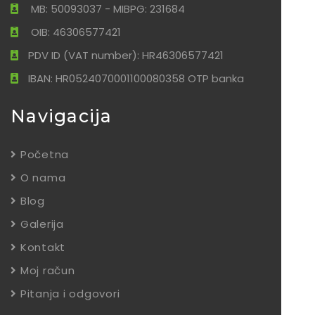
MB: 50093037 - MIBPG: 231684
OIB: 46306577421
PDV ID (VAT number): HR46306577421
IBAN: HR0524070001100080358 OTP banka
Navigacija
Početna
O nama
Blog
Galerija
Kontakt
Moj račun
Pitanja i odgovori