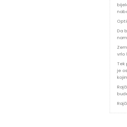
bije
nabo
Opti
Da b
namj
Zeml
vrlo
Tek 
je o
koji
Rajč
bude
Rajč