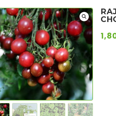
RAJ
CH
1,8