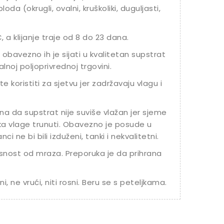
oda (okrugli, ovalni, kruškoliki, duguljasti,
 a klijanje traje od 8 do 23 dana.
 obavezno ih je sijati u kvalitetan supstrat
noj poljoprivrednoj trgovini.
 koristiti za sjetvu jer zadržavaju vlagu i
na da supstrat nije suviše vlažan jer sjeme
iška vlage trunuti. Obavezno je posude u
i ne bi bili izduženi, tanki i nekvalitetni.
snost od mraza. Preporuka je da prihrana
i, ne vrući, niti rosni. Beru se s peteljkama.