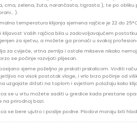
la, crna, zelena, žuta, narančasta, tigrasta ), te po obliku pl
rani… ).
malna temperatura klijanja sjemena rajčice je 22 do 25°C,
i klijavost Vaših rajčica bila u zadovoljavajućem postotku
enjen za sjetvu, a možete ga pronaći u svakoj profesional
ja za cvijeće, vrtna zemlja i ostale mikseve nikako nemojte
 brzo se počinje razvijati plijesan.
posijano sjeme poželjno je prskati prskalicom. Voditi raču
sjetljivo na visok postotak vlage, i vrlo brzo počinje od v
ma uzgajate držati na toplom i svjetlom položaju kako klijanc
ica se u vrtu možete saditi u gredice kada prestane opa
 na prirodnoj bazi.
ica se bere ujutro i poslije podne. Plodovi moraju biti hladn