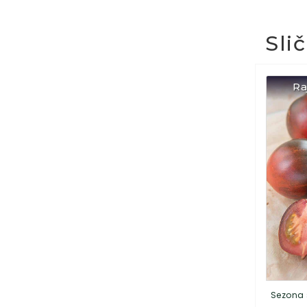
Sli
Ra
Sezona 