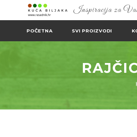
Inspiracija za Vaš 
POČETNA
SVI PROIZVODI
K
RAJČI