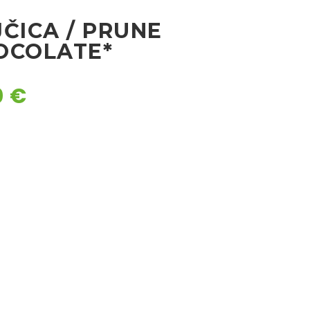
ČICA / PRUNE
OCOLATE*
0
€