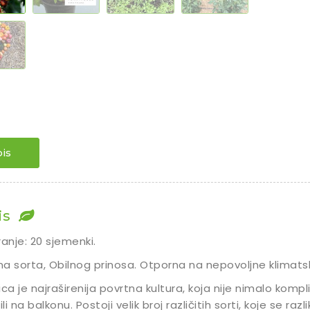
is
is
ranje: 20 sjemenki.
a sorta, Obilnog prinosa. Otporna na nepovoljne klimatske
ica je najraširenija povrtna kultura, koja nije nimalo kompli
ili na balkonu. Postoji velik broj različitih sorti, koje se raz