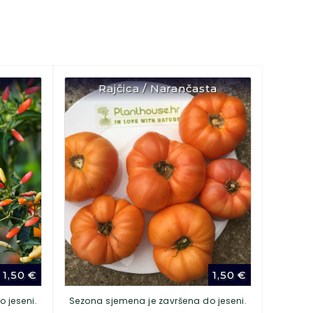
Rajčica / Narančasta
1,50
€
1,50
€
 jeseni.
Sezona sjemena je završena do jeseni.