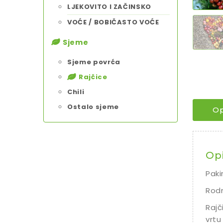
LJEKOVITO I ZAČINSKO
VOĆE / BOBIČASTO VOĆE
Sjeme
Sjeme povrća
Rajčice
Chili
Ostalo sjeme
Op
Op
Paki
Rodn
Rajč
vrtu 