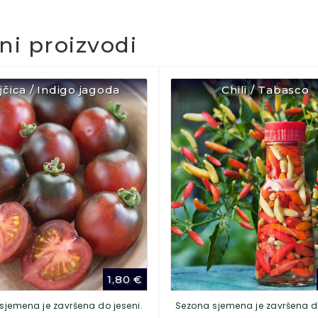
čni proizvodi
jčica / Indigo jagoda
Chili / Tabasco
1,80
€
sjemena je završena do jeseni.
Sezona sjemena je završena do