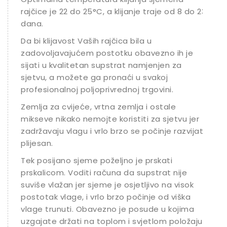
rajčice je 22 do 25°C, a klijanje traje od 8 do 23
dana.
Da bi klijavost Vaših rajčica bila u
zadovoljavajućem postotku obavezno ih je
sijati u kvalitetan supstrat namjenjen za
sjetvu, a možete ga pronaći u svakoj
profesionalnoj poljoprivrednoj trgovini.
Zemlja za cvijeće, vrtna zemlja i ostale
mikseve nikako nemojte koristiti za sjetvu jer
zadržavaju vlagu i vrlo brzo se počinje razvijati
plijesan.
Tek posijano sjeme poželjno je prskati
prskalicom. Voditi računa da supstrat nije
suviše vlažan jer sjeme je osjetljivo na visok
postotak vlage, i vrlo brzo počinje od viška
vlage trunuti. Obavezno je posude u kojima
uzgajate držati na toplom i svjetlom položaju