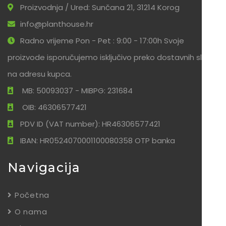
Proizvodnja / Ured: Sunčana 21, 31214 Korog
info@planthouse.hr
Radno vrijeme Pon - Pet : 9:00 - 17:00h Svoje
proizvode isporučujemo isključivo preko dostavnih službi
na adresu kupca.
MB: 50093037 - MIBPG: 231684
OIB: 46306577421
PDV ID (VAT number): HR46306577421
IBAN: HR0524070001100080358 OTP banka
Navigacija
Početna
O nama