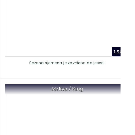
1,50
€
Sezona sjemena je završena do jeseni.
Mrkva / King