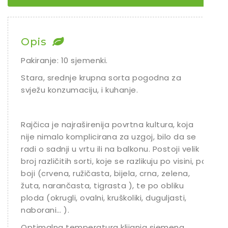
Chili
Ostalo sjeme
Opis
Pakiranje: 10 sjemenki.
Stara, srednje krupna sorta pogodna za
svježu konzumaciju, i kuhanje.
Rajčica je najraširenija povrtna kultura, koja
nije nimalo komplicirana za uzgoj, bilo da se
radi o sadnji u vrtu ili na balkonu. Postoji velik
broj različitih sorti, koje se razlikuju po visini, po
boji (crvena, ružičasta, bijela, crna, zelena,
žuta, narančasta, tigrasta ), te po obliku
ploda (okrugli, ovalni, kruškoliki, duguljasti,
naborani… ).
Optimalna temperatura klijanja sjemena