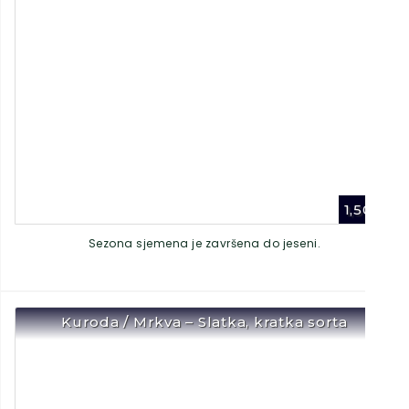
1,50
€
Sezona sjemena je završena do jeseni.
Kuroda / Mrkva – Slatka, kratka sorta