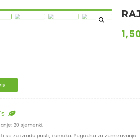
RA
1,5
is
is
ranje: 20 sjemenki.
sti se za izradu pasti, i umaka. Pogodna za zamrzavanje.