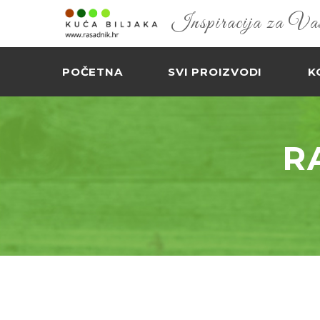
Inspiracija za Vaš 
POČETNA
SVI PROIZVODI
K
R