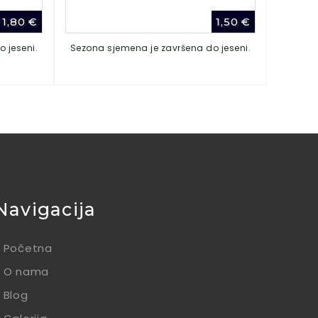
1,80
€
1,50
€
 jeseni.
Sezona sjemena je završena do jeseni.
Navigacija
Početna
O nama
Blog