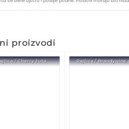
ica se bere ujutro i poslije podne. Plodovi moraju biti hladn
čni proizvodi
ajčica / Cherry žuta
Rajčica / Brandywine 