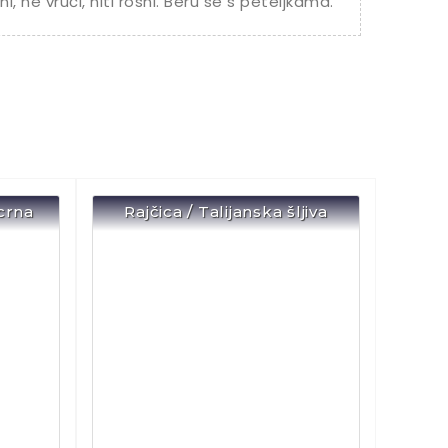
i, ne vrući, niti rosni. Beru se s peteljkama.
crna
Rajčica / Talijanska šljiva