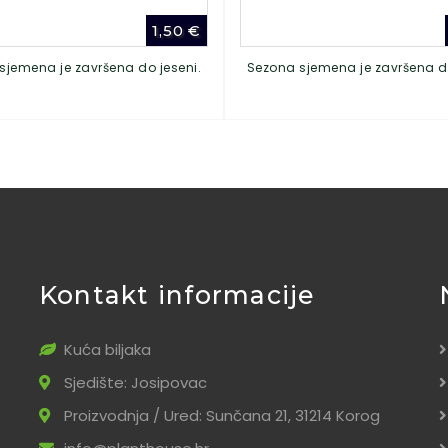
1,50
€
sjemena je završena do jeseni.
Sezona sjemena je završena do
Kontakt informacije
Kuća biljaka
Sjedište: Josipovac
Proizvodnja / Ured: Sunčana 21, 31214 Korog