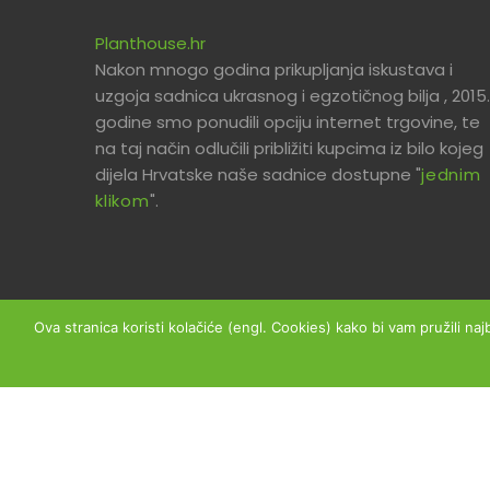
Planthouse.hr
Nakon mnogo godina prikupljanja iskustava i
uzgoja sadnica ukrasnog i egzotičnog bilja , 2015.
godine smo ponudili opciju internet trgovine, te
na taj način odlučili približiti kupcima iz bilo kojeg
dijela Hrvatske naše sadnice dostupne "
jednim
klikom
".
Ova stranica koristi kolačiće (engl. Cookies) kako bi vam pružili naj
Copyright © 2026 Planthouse.hr - Sva prava prid