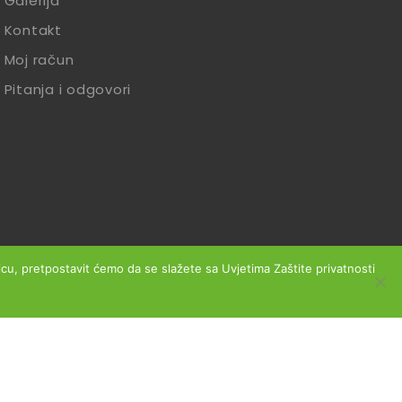
Galerija
Kontakt
Moj račun
Pitanja i odgovori
anicu, pretpostavit ćemo da se slažete sa Uvjetima Zaštite privatnosti
slovanja
Reklamacije
Zaštita podataka
Izjava o sigurnosti online plaćanja
Obrazac za jednostrani raskid ugovora