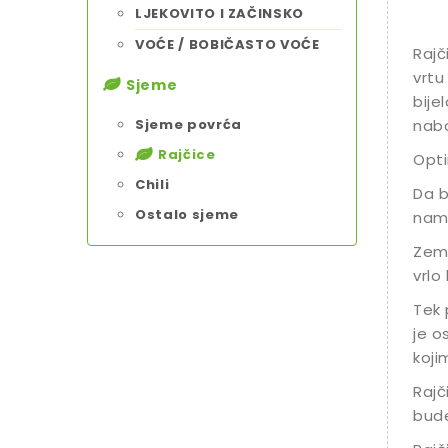
LJEKOVITO I ZAČINSKO
VOĆE / BOBIČASTO VOĆE
Rajč
vrtu 
Sjeme
bije
Sjeme povrća
nabo
Rajčice
Opti
Chili
Da b
Ostalo sjeme
namj
Zeml
vrlo
Tek 
je o
koji
Rajč
bude