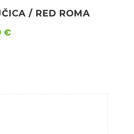
JČICA / RED ROMA
0
€