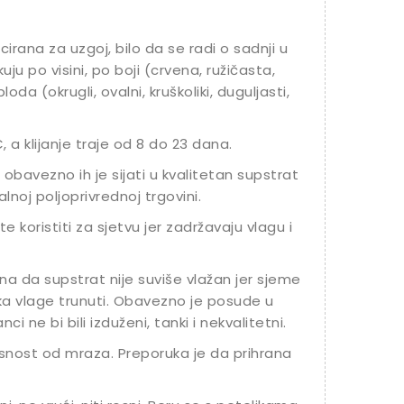
cirana za uzgoj, bilo da se radi o sadnji u
likuju po visini, po boji (crvena, ružičasta,
oda (okrugli, ovalni, kruškoliki, duguljasti,
 a klijanje traje od 8 do 23 dana.
 obavezno ih je sijati u kvalitetan supstrat
noj poljoprivrednoj trgovini.
 koristiti za sjetvu jer zadržavaju vlagu i
na da supstrat nije suviše vlažan jer sjeme
iška vlage trunuti. Obavezno je posude u
i ne bi bili izduženi, tanki i nekvalitetni.
snost od mraza. Preporuka je da prihrana