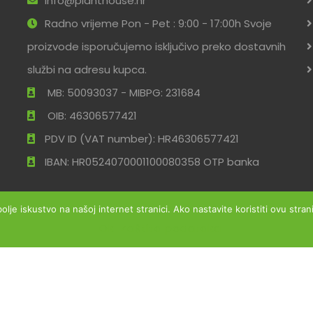
info@planthouse.hr
Radno vrijeme Pon - Pet : 9:00 - 17:00h Svoje
proizvode isporučujemo isključivo preko dostavnih
službi na adresu kupca.
MB: 50093037 - MIBPG: 231684
OIB: 46306577421
PDV ID (VAT number): HR46306577421
IBAN: HR0524070001100080358 OTP banka
bolje iskustvo na našoj internet stranici. Ako nastavite koristiti ovu str
Ok
Zaštita podataka
ržana
Uvjeti po