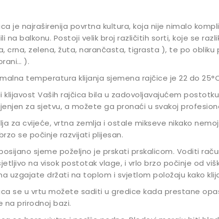
ica je najraširenija povrtna kultura, koja nije nimalo kompli
ili na balkonu. Postoji velik broj različitih sorti, koje se raz
la, crna, zelena, žuta, narančasta, tigrasta ), te po obliku pl
rani… ).
malna temperatura klijanja sjemena rajčice je 22 do 25°C,
i klijavost Vaših rajčica bila u zadovoljavajućem postotku
enjen za sjetvu, a možete ga pronaći u svakoj profesional
ja za cvijeće, vrtna zemlja i ostale mikseve nikako nemojte
 brzo se počinje razvijati plijesan.
posijano sjeme poželjno je prskati prskalicom. Voditi raču
sjetljivo na visok postotak vlage, i vrlo brzo počinje od v
ma uzgajate držati na toplom i svjetlom položaju kako klijanc
ica se u vrtu možete saditi u gredice kada prestane opa
 na prirodnoj bazi.