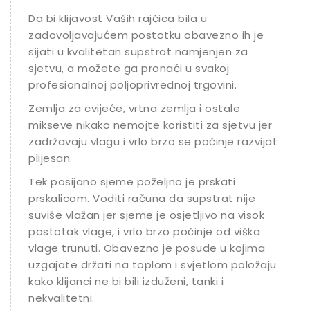
Da bi klijavost Vaših rajčica bila u
zadovoljavajućem postotku obavezno ih je
sijati u kvalitetan supstrat namjenjen za
sjetvu, a možete ga pronaći u svakoj
profesionalnoj poljoprivrednoj trgovini.
Zemlja za cvijeće, vrtna zemlja i ostale
mikseve nikako nemojte koristiti za sjetvu jer
zadržavaju vlagu i vrlo brzo se počinje razvijati
plijesan.
Tek posijano sjeme poželjno je prskati
prskalicom. Voditi računa da supstrat nije
suviše vlažan jer sjeme je osjetljivo na visok
postotak vlage, i vrlo brzo počinje od viška
vlage trunuti. Obavezno je posude u kojima
uzgajate držati na toplom i svjetlom položaju
kako klijanci ne bi bili izduženi, tanki i
nekvalitetni.