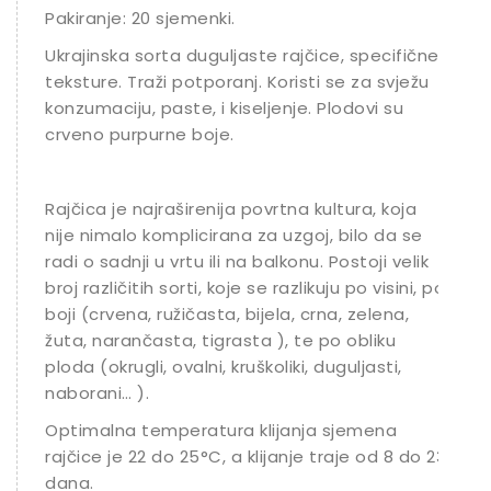
Pakiranje: 20 sjemenki.
Ostalo sjeme
Ukrajinska sorta duguljaste rajčice, specifične
teksture. Traži potporanj. Koristi se za svježu
konzumaciju, paste, i kiseljenje. Plodovi su
crveno purpurne boje.
Rajčica je najraširenija povrtna kultura, koja
nije nimalo komplicirana za uzgoj, bilo da se
radi o sadnji u vrtu ili na balkonu. Postoji velik
broj različitih sorti, koje se razlikuju po visini, po
boji (crvena, ružičasta, bijela, crna, zelena,
žuta, narančasta, tigrasta ), te po obliku
ploda (okrugli, ovalni, kruškoliki, duguljasti,
naborani… ).
Optimalna temperatura klijanja sjemena
rajčice je 22 do 25°C, a klijanje traje od 8 do 23
dana.