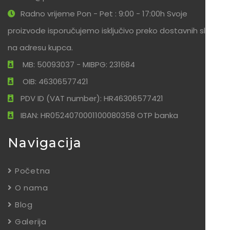
Radno vrijeme Pon - Pet : 9:00 - 17:00h Svoje
proizvode isporučujemo isključivo preko dostavnih službi
na adresu kupca.
MB: 50093037 - MIBPG: 231684
OIB: 46306577421
PDV ID (VAT number): HR46306577421
IBAN: HR0524070001100080358 OTP banka
Navigacija
Početna
O nama
Blog
Galerija